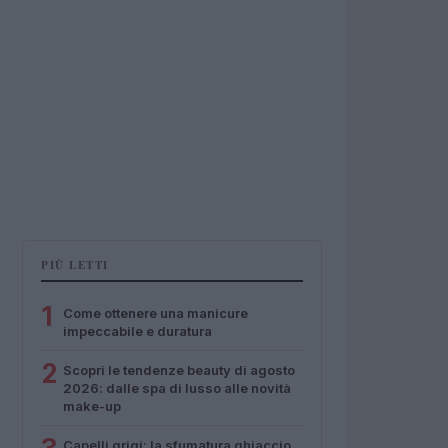
PIÙ LETTI
1
Come ottenere una manicure
impeccabile e duratura
2
Scopri le tendenze beauty di agosto
2026: dalle spa di lusso alle novità
make-up
Capelli grigi: la sfumatura ghiaccio