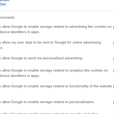
Out
 Domingo
consents
o allow Google to enable storage related to advertising like cookies on
l magnate colombiano
Julio Mario Santo
evice identifiers in apps.
iata, frequentando istituti di prestigio in Svizzera
o allow my user data to be sent to Google for online advertising
ereditato una considerevole fortuna,
s.
del Principato di Monaco. Nonostante il suo
to allow Google to send me personalized advertising.
ita riservata, dedicandosi alla famiglia e alla sua
rs
, che promuove l’eco-sostenibilità e il
o allow Google to enable storage related to analytics like cookies on
evice identifiers in apps.
o allow Google to enable storage related to functionality of the website
o allow Google to enable storage related to personalization.
o celebrato in due fasi: una cerimonia civile nel
ligiosa a Gstaad. Nonostante la presenza di
o allow Google to enable storage related to security, including