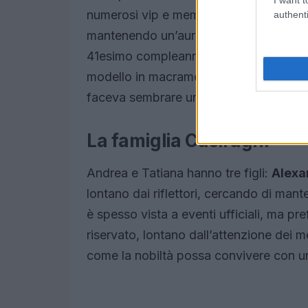
numerosi vip e membri della nobiltà, le
authenti
mantenendo un’aura di mistero attorno 
41esimo compleanno di Tatiana, sono em
modello in macramè e tulle di seta, con 
faceva sembrare una vera regina.
La famiglia Casiraghi
Andrea e Tatiana hanno tre figli:
Alexa
lontano dai riflettori, cercando di mant
è spesso vista a eventi ufficiali, ma pr
riservato, lontano dall’attenzione dei 
come la nobiltà possa convivere con una