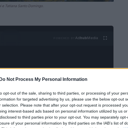
i e Tatiana Santo Domingo.
Ad
hub
Media
POWERED BY
Do Not Process My Personal Information
to opt-out of the sale, sharing to third parties, or processing of your per
obiltà e moda
formation for targeted advertising by us, please use the below opt-out s
r selection. Please note that after your opt-out request is processed y
Tatiana Santo Domingo
si è celebrato nel 2014
eing interest-based ads based on personal information utilized by us or
disclosed to third parties prior to your opt-out. You may separately opt-
vizzera, nota per le sue piste da sci e per essere
losure of your personal information by third parties on the IAB’s list of
a, avvolta in un abito di pizzo firmato Valentino,