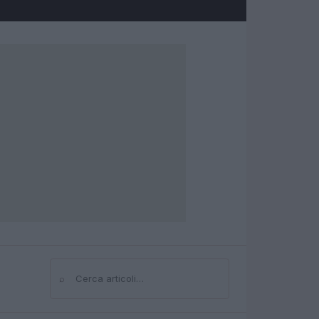
⌕
Cerca