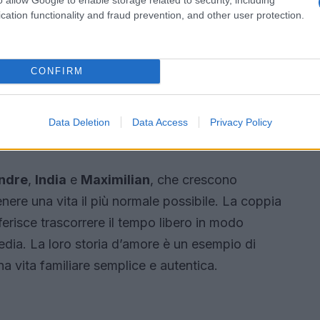
 immagini del matrimonio sono state rare,
cation functionality and fraud prevention, and other user protection.
all’evento. Solo recentemente, in occasione del
erse foto del suo abito nuziale, rivelando un
CONFIRM
dettagli preziosi e una tiara di diamanti che la
Data Deletion
Data Access
Privacy Policy
ndre
,
India
e
Maximilian
, che crescono
enere una vita il più normale possibile. La coppia
eferisce trascorrere il tempo libero in modo
media. La loro storia d’amore è un esempio di
 vita familiare semplice e autentica.