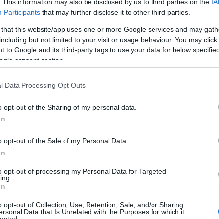
. This information may also be disclosed by us to third parties on the
IA
nza e il suo fascino. Andrea, primogenito della
Participants
that may further disclose it to other third parties.
empre mantenuto un profilo basso, lontano dai
 that this website/app uses one or more Google services and may gath
including but not limited to your visit or usage behaviour. You may click 
 figli.
 to Google and its third-party tags to use your data for below specifi
ogle consent section.
l Data Processing Opt Outs
o opt-out of the Sharing of my personal data.
In
o opt-out of the Sale of my Personal Data.
In
to opt-out of processing my Personal Data for Targeted
ing.
In
o opt-out of Collection, Use, Retention, Sale, and/or Sharing
ersonal Data that Is Unrelated with the Purposes for which it
lected.