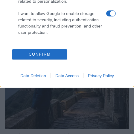
related to personalization.
I want to allow Google to enable storage
related to security, including authentication
Copenhagen Fashion Week SS27: le novità che stanno
functionality and fraud prevention, and other
rivoluzionando la moda
user protection.
Cristian Castiglioni · 8 Ago 2026
LIFESTYLE
CONFIRM
Data Deletion
Data Access
Privacy Policy