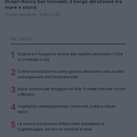
Scopri Rocca San Giovanni, il borgo abruzzese tra
mare e storia
Cristian Castiglioni · 8 Ago 2026
PIÙ LETTI
1
Sognare il fango ha anche dei significati positivi (che
ci crediate o no)
2
Come valorizzare la zona giorno attraverso una scelta
consapevole dell’arredamento
3
Dove andare per sfuggire all’afa: 5 mete fresche vicino
a Milano
4
Ospitalità contemporanea: ristoranti, hotel e rituali
estivi
5
Le nuove Havaianas Kitten Heel debuttano a
Copenhagen: un mix di comfort e stile