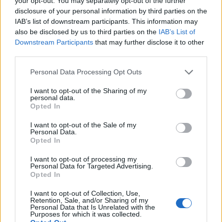
your opt-out. You may separately opt-out of the further
disclosure of your personal information by third parties on the
IAB’s list of downstream participants. This information may
also be disclosed by us to third parties on the
IAB’s List of
Downstream Participants
that may further disclose it to other
third parties.
Please note that this website/app uses one or more Google
Personal Data Processing Opt Outs
services and may gather and store information including but
not limited to your visit or usage behaviour. You may click to
I want to opt-out of the Sharing of my
personal data.
grant or deny consent to Google and its third-party tags to
Opted In
use your data for below specified purposes in below Google
consent section.
I want to opt-out of the Sale of my
Personal Data.
Continua a leggere
Opted In
I want to opt-out of processing my
Personal Data for Targeted Advertising.
LIFESTYLE
Opted In
I want to opt-out of Collection, Use,
Retention, Sale, and/or Sharing of my
Personal Data that Is Unrelated with the
Purposes for which it was collected.