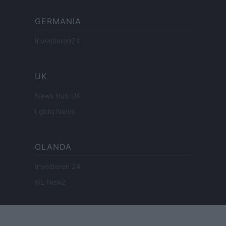
GERMANIA
Investieren24
UK
News Hub UK
Lgbtq News
OLANDA
Investeren 24
NL Newz