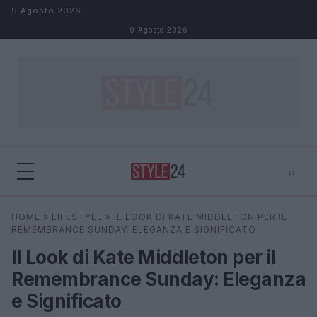
Salta al contenuto
9 Agosto 2026
9 Agosto 2026
⌕
×
⌕
HOME
»
LIFESTYLE
»
IL LOOK DI KATE MIDDLETON PER IL
Cerca
REMEMBRANCE SUNDAY: ELEGANZA E SIGNIFICATO
Il Look di Kate Middleton per il
Remembrance Sunday: Eleganza
e Significato