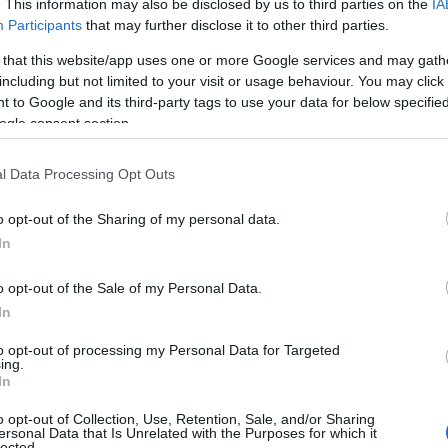
. This information may also be disclosed by us to third parties on the
IA
Participants
that may further disclose it to other third parties.
 that this website/app uses one or more Google services and may gath
including but not limited to your visit or usage behaviour. You may click 
 to Google and its third-party tags to use your data for below specifi
ogle consent section.
l Data Processing Opt Outs
o opt-out of the Sharing of my personal data.
amilla
In
lla è caratterizzato da
maniche lunghe
e un
o opt-out of the Sale of my Personal Data.
ne di sobrietà e solennità. Questo
In
e disciplinano le consorti reali non cattoliche, le
to opt-out of processing my Personal Data for Targeted
propriato durante le udienze papali.
ing.
In
o opt-out of Collection, Use, Retention, Sale, and/or Sharing
ersonal Data that Is Unrelated with the Purposes for which it
lected.