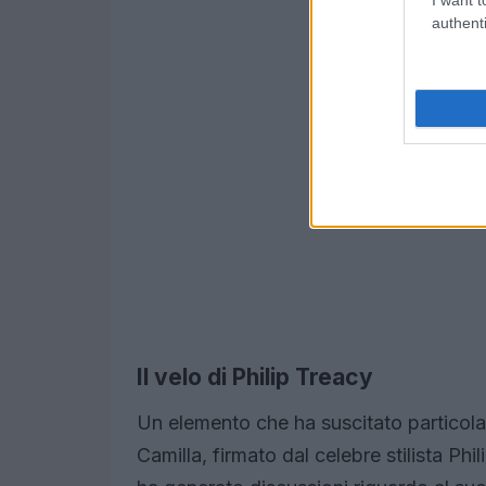
authenti
Il velo di Philip Treacy
Un elemento che ha suscitato particolar
Camilla, firmato dal celebre stilista P