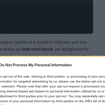
regina Camilla si è recata in Vaticano per una
ha scelto un
look total black
, un abbigliamento
ggia la sua predecessora, la regina Elisabetta II.
Do Not Process My Personal Information
to opt-out of the sale, sharing to third parties, or processing of your per
formation for targeted advertising by us, please use the below opt-out s
r selection. Please note that after your opt-out request is processed y
eing interest-based ads based on personal information utilized by us or
disclosed to third parties prior to your opt-out. You may separately opt-
losure of your personal information by third parties on the IAB’s list of