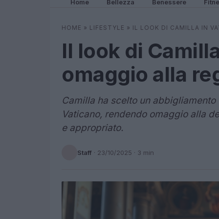
Home
Bellezza
Benessere
Fitn
HOME
»
LIFESTYLE
»
IL LOOK DI CAMILLA IN V
Il look di Camill
omaggio alla reg
Camilla ha scelto un abbigliamento e
Vaticano, rendendo omaggio alla defu
e appropriato.
Staff
·
23/10/2025
· 3 min