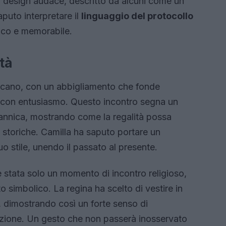
o design audace, descritto da alcuni come un
aputo interpretare il
linguaggio del protocollo
nico e memorabile.
tà
ticano, con un abbigliamento che fonde
a con entusiasmo. Questo incontro segna un
tannica, mostrando come la regalità possa
 storiche. Camilla ha saputo portare un
uo stile, unendo il passato al presente.
 stata solo un momento di incontro religioso,
 simbolico. La regina ha scelto di vestire in
, dimostrando così un forte senso di
dizione. Un gesto che non passerà inosservato