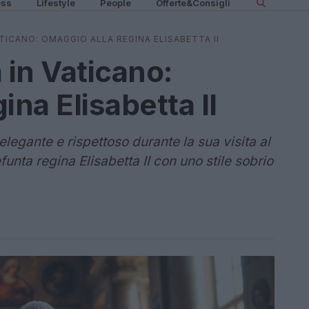
ess
Lifestyle
People
Offerte&Consigli
ATICANO: OMAGGIO ALLA REGINA ELISABETTA II
a in Vaticano:
ina Elisabetta II
legante e rispettoso durante la sua visita al
nta regina Elisabetta II con uno stile sobrio