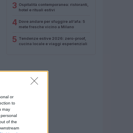
3
Ospitalità contemporanea: ristoranti,
hotel e rituali estivi
4
Dove andare per sfuggire all’afa: 5
mete fresche vicino a Milano
5
Tendenze estive 2026: zero-proof,
cucina locale e viaggi esperienziali
sonal or
ection to
ou may
 personal
out of the
 downstream