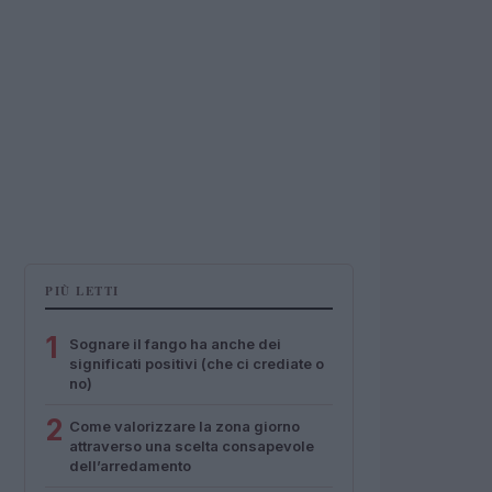
PIÙ LETTI
1
Sognare il fango ha anche dei
significati positivi (che ci crediate o
no)
2
Come valorizzare la zona giorno
attraverso una scelta consapevole
dell’arredamento