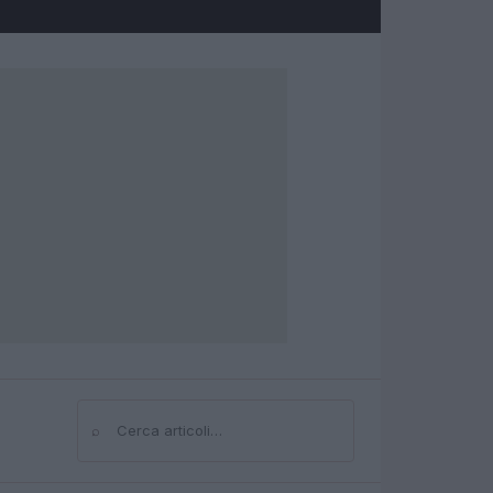
⌕
Cerca