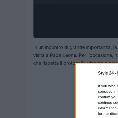
In un incontro di grande importanza, la 
visita a Papa Leone. Per l’occasione, 
che rispetta il protocollo vigente e oma
Style 24 -
If you wish 
sensitive in
confirm you
continue se
information 
further disc