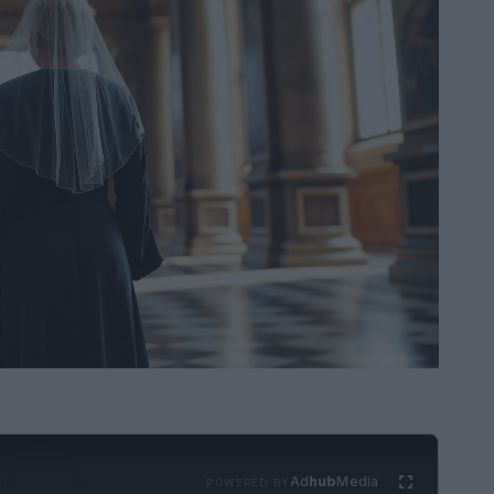
Ad
hub
Media
POWERED BY