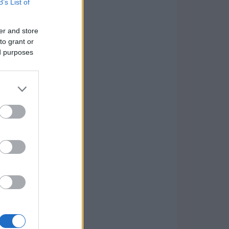
B’s List of
er and store
to grant or
ed purposes