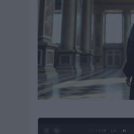
0:28 / 3:16
1
/
4