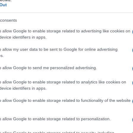
 simile a quello della regina Elisabetta II
Out
atamente notata. Questo è un atto di
rispetto
nei
consents
er esprimere continuità e legame con la
ta II era nota per la sua eleganza e il suo
o allow Google to enable storage related to advertising like cookies on
evice identifiers in apps.
 voluto rendere omaggio a questo aspetto.
o allow my user data to be sent to Google for online advertising
s.
lo vaticano
to allow Google to send me personalized advertising.
il Papa, il protocollo riveste un’importanza
mostrato una profonda comprensione delle
o allow Google to enable storage related to analytics like cookies on
evice identifiers in apps.
 tali occasioni. L’abito scelto non è solo una
he un forte messaggio di
diplomazia
e rispetto
o allow Google to enable storage related to functionality of the website
el suo leader.
o allow Google to enable storage related to personalization.
o allow Google to enable storage related to security, including