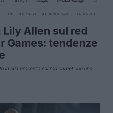
ess
Lifestyle
People
Offerte&Consigli
 ALLEN SUL RED CARPET DI HUNGER GAMES: TENDENZE E
 Lily Allen sul red
er Games: tendenze
re
to la sua presenza sul red carpet con uno