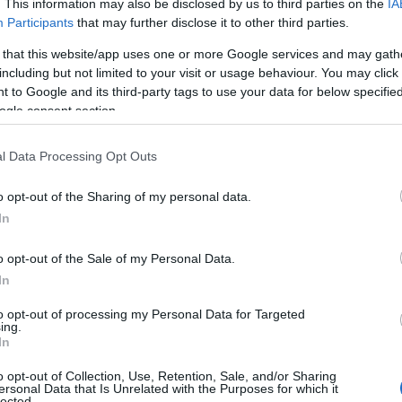
. This information may also be disclosed by us to third parties on the
IA
Participants
that may further disclose it to other third parties.
 that this website/app uses one or more Google services and may gath
including but not limited to your visit or usage behaviour. You may click 
 to Google and its third-party tags to use your data for below specifi
ogle consent section.
l Data Processing Opt Outs
o opt-out of the Sharing of my personal data.
In
o opt-out of the Sale of my Personal Data.
In
to opt-out of processing my Personal Data for Targeted
ciato a scelte di moda che rappresentano una
ing.
In
di indipendenza. Lily Allen, con il suo abito
ossa essere un potente strumento di
o opt-out of Collection, Use, Retention, Sale, and/or Sharing
ersonal Data that Is Unrelated with the Purposes for which it
apore vintage ma al contempo moderno, ha fatto
lected.