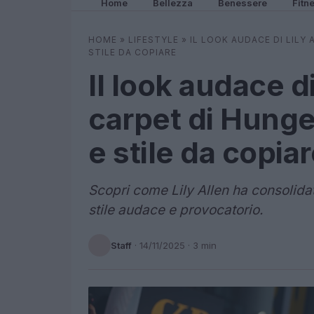
Home
Bellezza
Benessere
Fitn
HOME
»
LIFESTYLE
»
IL LOOK AUDACE DI LILY
STILE DA COPIARE
Il look audace di
carpet di Hung
e stile da copia
Scopri come Lily Allen ha consolida
stile audace e provocatorio.
Staff
·
14/11/2025
· 3 min