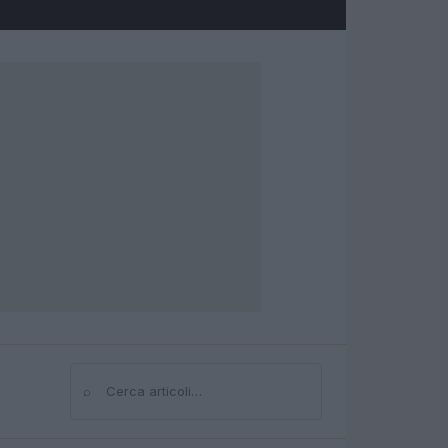
⌕
Cerca