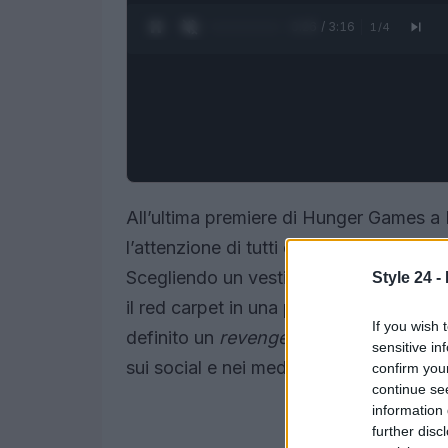
0:27 / 3:16
1
/
4
All’ultima premiere di Hunger Games a L
l’attenzione di tutti con un abito che ha
Scegliendo un vestito completamente
Style 24 -
il red carpet in una passerella di poter
If you wish 
definito un
revenge dress
, è diventato
sensitive in
sui social e nei media.
confirm you
continue se
information 
further disc