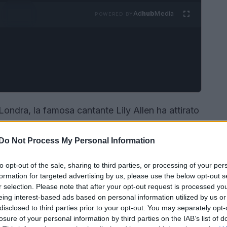
Ad
hub
Media
POWERED BY
ondra, la famosa cantante Lily Allen ha attirato
 ridefinito il concetto di eleganza e audacia.
trasparente
firmato Dior, l’artista ha trasformato
Do Not Process My Personal Information
e e sensualità. Questo look, che molti hanno
to opt-out of the sale, sharing to third parties, or processing of your per
 subito virale, suscitando reazioni entusiastiche
formation for targeted advertising by us, please use the below opt-out s
r selection. Please note that after your opt-out request is processed y
eing interest-based ads based on personal information utilized by us or
disclosed to third parties prior to your opt-out. You may separately opt-
losure of your personal information by third parties on the IAB’s list of