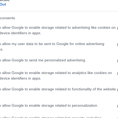
Out
 la fortuna di vederlo dal vivo.
consents
 di Dior
o allow Google to enable storage related to advertising like cookies on
evice identifiers in apps.
 della collezione
Dior
di John Galliano, è un
 mescolare storia e innovazione. Il vestito,
o allow my user data to be sent to Google for online advertising
s.
 intricati, si presenta come una celebrazione
e raffinatezza. La scelta del colore nero,
to allow Google to send me personalized advertising.
eriore strato di eleganza al look.
o allow Google to enable storage related to analytics like cookies on
evice identifiers in apps.
à
o allow Google to enable storage related to functionality of the website
olo una questione di estetica, ma anche di
il suo outfit per trasmettere un messaggio di
o allow Google to enable storage related to personalization.
ui le donne stanno lottando per il loro posto nella
ssono rappresentare un atto di ribellione
o allow Google to enable storage related to security, including