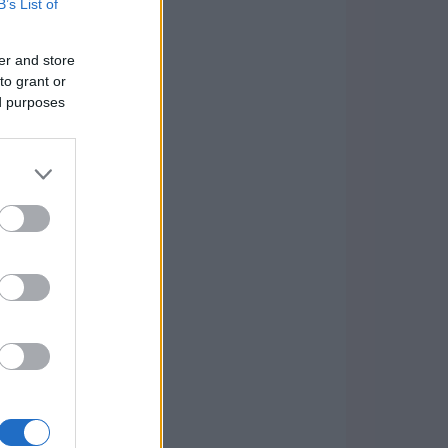
B’s List of
er and store
to grant or
ed purposes