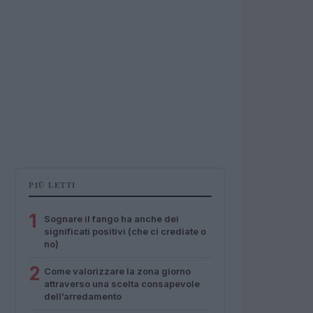
PIÙ LETTI
1
Sognare il fango ha anche dei
significati positivi (che ci crediate o
no)
2
Come valorizzare la zona giorno
attraverso una scelta consapevole
dell’arredamento