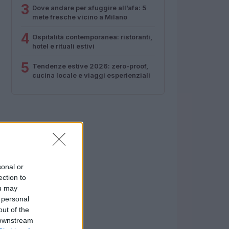
3
Dove andare per sfuggire all’afa: 5
mete fresche vicino a Milano
4
Ospitalità contemporanea: ristoranti,
hotel e rituali estivi
5
Tendenze estive 2026: zero-proof,
cucina locale e viaggi esperienziali
sonal or
ection to
ou may
 personal
out of the
 downstream