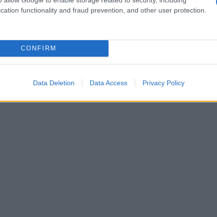
cation functionality and fraud prevention, and other user protection.
ok è un simbolo di empowerment, un invito a tutte
oprio corpo.
CONFIRM
Data Deletion
Data Access
Privacy Policy