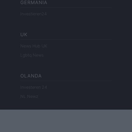
GERMANIA
Investieren24
UK
News Hub UK
Lgbtq News
OLANDA
Investeren 24
NL Newz