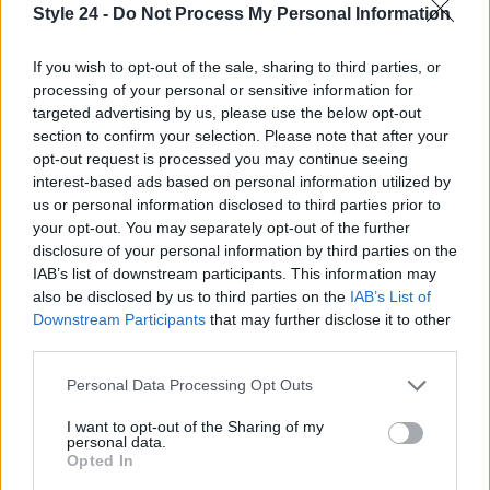
Style 24 -
Do Not Process My Personal Information
la moda, trasformando il dolore in bellezza e forza.
Il suo abito trasparente non è solo una scelta
If you wish to opt-out of the sale, sharing to third parties, or
stilistica, ma un emblema di resilienza e rinascita.
processing of your personal or sensitive information for
targeted advertising by us, please use the below opt-out
section to confirm your selection. Please note that after your
opt-out request is processed you may continue seeing
AUTORE
interest-based ads based on personal information utilized by
Staff
us or personal information disclosed to third parties prior to
your opt-out. You may separately opt-out of the further
disclosure of your personal information by third parties on the
IAB’s list of downstream participants. This information may
also be disclosed by us to third parties on the
IAB’s List of
Downstream Participants
that may further disclose it to other
third parties.
Please note that this website/app uses one or more Google
Personal Data Processing Opt Outs
services and may gather and store information including but
not limited to your visit or usage behaviour. You may click to
I want to opt-out of the Sharing of my
personal data.
grant or deny consent to Google and its third-party tags to
Opted In
use your data for below specified purposes in below Google