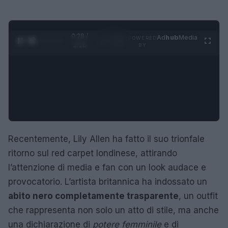
0:29 /
Ad
hub
Media
POWERED
1
/
4
3:16
BY
Recentemente, Lily Allen ha fatto il suo trionfale
ritorno sul red carpet londinese, attirando
l’attenzione di media e fan con un look audace e
provocatorio. L’artista britannica ha indossato un
abito nero completamente trasparente
, un outfit
che rappresenta non solo un atto di stile, ma anche
una dichiarazione di
potere femminile
e di