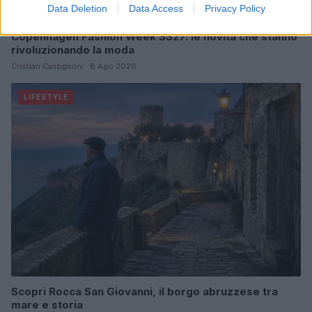
Data Deletion
Data Access
Privacy Policy
Copenhagen Fashion Week SS27: le novità che stanno
rivoluzionando la moda
Cristian Castiglioni · 8 Ago 2026
LIFESTYLE
Scopri Rocca San Giovanni, il borgo abruzzese tra
mare e storia