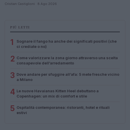
Cristian Castiglioni · 8 Ago 2026
PIÙ LETTI
1
Sognare il fango ha anche dei significati positivi (che
ci crediate o no)
2
Come valorizzare la zona giorno attraverso una scelta
consapevole dell’arredamento
3
Dove andare per sfuggire all’afa: 5 mete fresche vicino
a Milano
4
Le nuove Havaianas Kitten Heel debuttano a
Copenhagen: un mix di comfort e stile
5
Ospitalità contemporanea: ristoranti, hotel e rituali
estivi