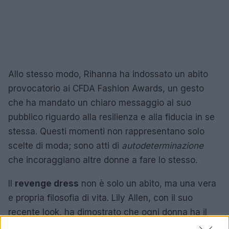
Allo stesso modo, Rihanna ha indossato un abito
provocatorio ai CFDA Fashion Awards, un gesto
che ha mandato un chiaro messaggio al suo
pubblico riguardo alla resilienza e alla fiducia in se
stessa. Questi momenti non rappresentano solo
scelte di moda; sono atti di
autodeterminazione
che incoraggiano altre donne a fare lo stesso.
Il
revenge dress
non è solo un abito, ma una vera
e propria filosofia di vita. Lily Allen, con il suo
recente look, ha dimostrato che ogni donna ha il
potere di ridefinire la propria narrazione attraverso