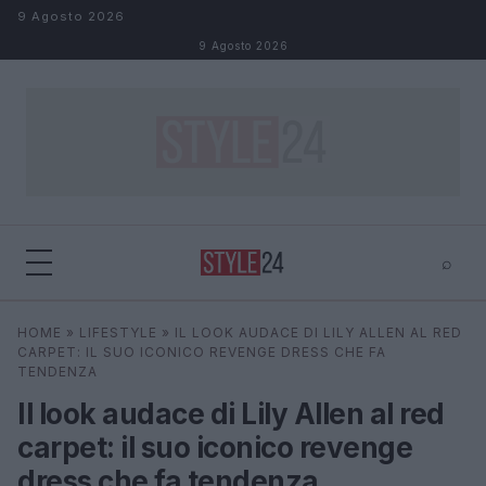
Salta al contenuto
9 Agosto 2026
9 Agosto 2026
⌕
×
⌕
HOME
»
LIFESTYLE
»
IL LOOK AUDACE DI LILY ALLEN AL RED
Cerca
CARPET: IL SUO ICONICO REVENGE DRESS CHE FA
TENDENZA
Il look audace di Lily Allen al red
carpet: il suo iconico revenge
dress che fa tendenza