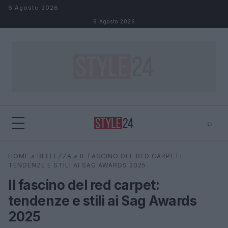
Salta al contenuto
6 Agosto 2026
6 Agosto 2026
⌕
×
⌕
HOME
»
BELLEZZA
»
IL FASCINO DEL RED CARPET:
Cerca
TENDENZE E STILI AI SAG AWARDS 2025
Il fascino del red carpet:
tendenze e stili ai Sag Awards
2025