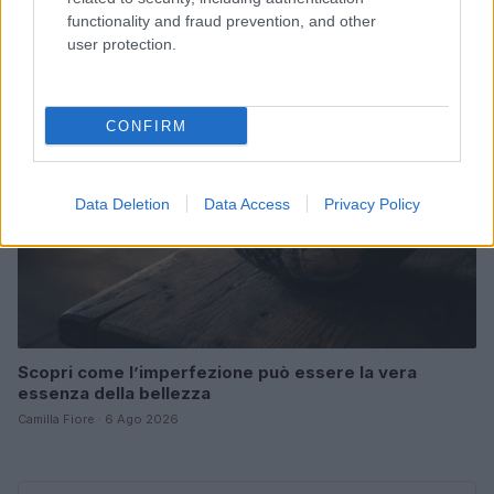
Cristian Castiglioni · 6 Ago 2026
functionality and fraud prevention, and other
user protection.
BELLEZZA
CONFIRM
Data Deletion
Data Access
Privacy Policy
Scopri come l’imperfezione può essere la vera
essenza della bellezza
Camilla Fiore · 6 Ago 2026