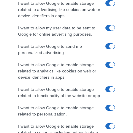
I want to allow Google to enable storage
related to advertising like cookies on web or
Come indossare le infradito animalier con stile:
device identifiers in apps.
consigli e abbinamenti
I want to allow my user data to be sent to
Cristian Castiglioni · 6 Ago 2026
Google for online advertising purposes.
BELLEZZA
I want to allow Google to send me
personalized advertising.
I want to allow Google to enable storage
related to analytics like cookies on web or
device identifiers in apps.
I want to allow Google to enable storage
related to functionality of the website or app.
I want to allow Google to enable storage
related to personalization.
Come preservare il colore dei capelli in estate:
I want to allow Google to enable storage
consigli di Niky Epi di Aldo Coppola
related to security, including authentication