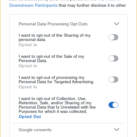
Downstream Participants
that may further disclose it to other
third parties.
Please note that this website/app uses one or more Google
Personal Data Processing Opt Outs
services and may gather and store information including but
not limited to your visit or usage behaviour. You may click to
I want to opt-out of the Sharing of my
personal data.
grant or deny consent to Google and its third-party tags to
Opted In
use your data for below specified purposes in below Google
Continua a leggere
consent section.
I want to opt-out of the Sale of my
Personal Data.
Opted In
BELLEZZA
I want to opt-out of processing my
Personal Data for Targeted Advertising.
Opted In
I want to opt-out of Collection, Use,
Retention, Sale, and/or Sharing of my
Personal Data that Is Unrelated with the
Purposes for which it was collected.
Opted Out
Google consents