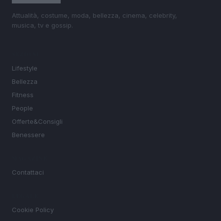
Attualità, costume, moda, bellezza, cinema, celebrity,
musica, tv e gossip.
SEZIONI
Lifestyle
Bellezza
Fitness
People
Offerte&Consigli
Benessere
MAGAZINE
Contattaci
LEGALE
Cookie Policy