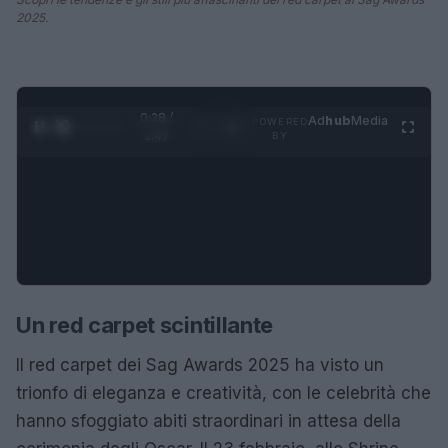
2025.
0:29 /
Ad
hub
Media
POWERED
1
/
4
1:47
BY
Un red carpet scintillante
Il red carpet dei Sag Awards 2025 ha visto un
trionfo di eleganza e creatività, con le celebrità che
hanno sfoggiato abiti straordinari in attesa della