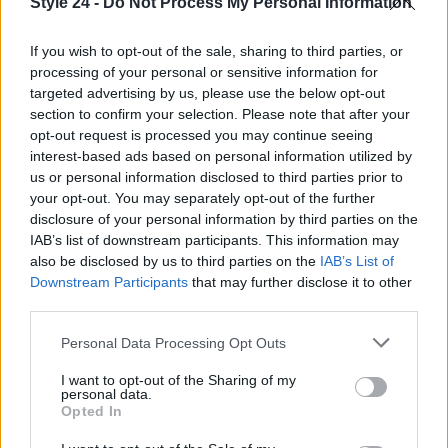
così facile e accessibile. Per chi cerca idratazione,
Style 24 -
Do Not Process My Personal Information
copertura o luminosità, c’è sicuramente un
If you wish to opt-out of the sale, sharing to third parties, or
correttore perfetto durante questo inverno.
processing of your personal or sensitive information for
targeted advertising by us, please use the below opt-out
section to confirm your selection. Please note that after your
opt-out request is processed you may continue seeing
AUTORE
interest-based ads based on personal information utilized by
Staff
us or personal information disclosed to third parties prior to
your opt-out. You may separately opt-out of the further
disclosure of your personal information by third parties on the
IAB’s list of downstream participants. This information may
also be disclosed by us to third parties on the
IAB’s List of
Downstream Participants
that may further disclose it to other
third parties.
Please note that this website/app uses one or more Google
Personal Data Processing Opt Outs
services and may gather and store information including but
not limited to your visit or usage behaviour. You may click to
I want to opt-out of the Sharing of my
personal data.
grant or deny consent to Google and its third-party tags to
Opted In
use your data for below specified purposes in below Google
consent section.