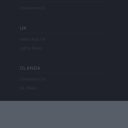
Investieren24
UK
News Hub UK
Lgbtq News
OLANDA
Investeren 24
NL Newz