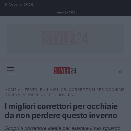
Salta al contenuto
8 Agosto 2026
8 Agosto 2026
⌕
×
⌕
HOME
»
LIFESTYLE
»
I MIGLIORI CORRETTORI PER OCCHIAIE
Cerca
DA NON PERDERE QUESTO INVERNO
I migliori correttori per occhiaie
da non perdere questo inverno
Scopri il correttore ideale per esaltare il tuo sguardo