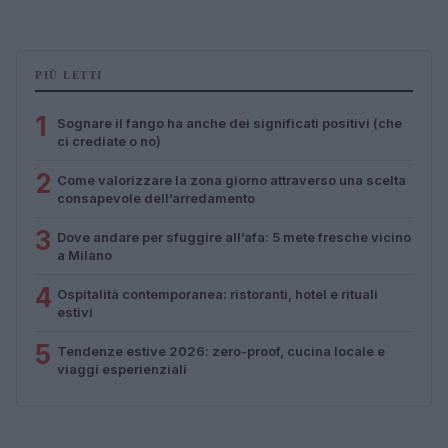
PIÙ LETTI
1
Sognare il fango ha anche dei significati positivi (che
ci crediate o no)
2
Come valorizzare la zona giorno attraverso una scelta
consapevole dell’arredamento
3
Dove andare per sfuggire all’afa: 5 mete fresche vicino
a Milano
4
Ospitalità contemporanea: ristoranti, hotel e rituali
estivi
5
Tendenze estive 2026: zero-proof, cucina locale e
viaggi esperienziali