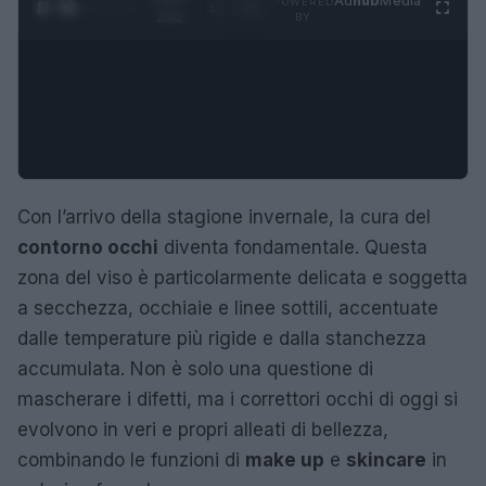
Ad
hub
Media
POWERED
1
/
4
2:02
BY
Con l’arrivo della stagione invernale, la cura del
contorno occhi
diventa fondamentale. Questa
zona del viso è particolarmente delicata e soggetta
a secchezza, occhiaie e linee sottili, accentuate
dalle temperature più rigide e dalla stanchezza
accumulata. Non è solo una questione di
mascherare i difetti, ma i correttori occhi di oggi si
evolvono in veri e propri alleati di bellezza,
combinando le funzioni di
make up
e
skincare
in