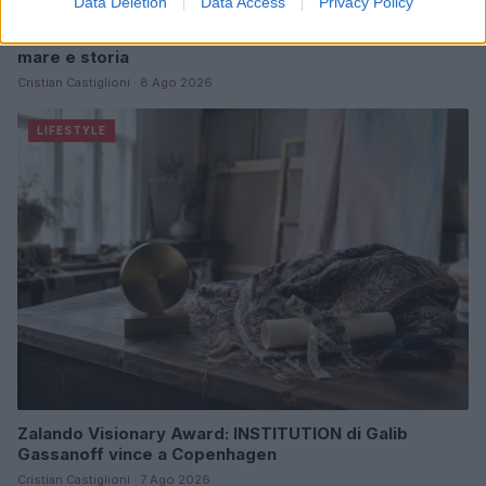
Data Deletion
Data Access
Privacy Policy
Scopri Rocca San Giovanni, il borgo abruzzese tra
mare e storia
Cristian Castiglioni · 8 Ago 2026
LIFESTYLE
Zalando Visionary Award: INSTITUTION di Galib
Gassanoff vince a Copenhagen
Cristian Castiglioni · 7 Ago 2026