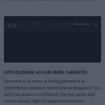
0:29 /
Ad
hub
Media
POWERED
1
/
4
3:16
BY
Introduzione ai look delle celebrità
Dicembre è un mese di festeggiamenti e le
celebrità non perdono l’occasione di sfoggiare i loro
outfit più audaci e scintillanti. Dai red carpet agli
eventi casual, ogni occasione è buona per