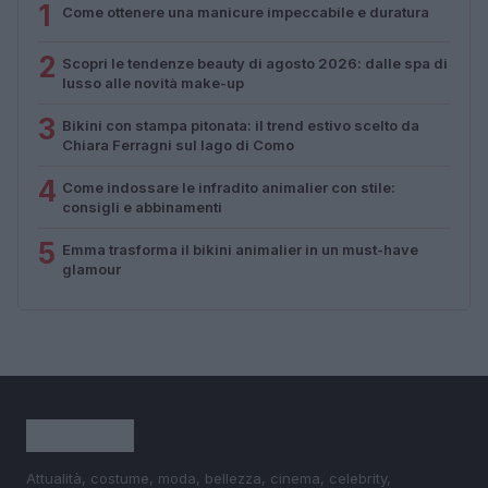
1
Come ottenere una manicure impeccabile e duratura
2
Scopri le tendenze beauty di agosto 2026: dalle spa di
lusso alle novità make-up
3
Bikini con stampa pitonata: il trend estivo scelto da
Chiara Ferragni sul lago di Como
4
Come indossare le infradito animalier con stile:
consigli e abbinamenti
5
Emma trasforma il bikini animalier in un must-have
glamour
Attualità, costume, moda, bellezza, cinema, celebrity,