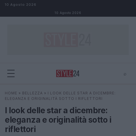
Salta al contenuto
10 Agosto 2026
10 Agosto 2026
⌕
×
⌕
HOME
»
BELLEZZA
»
I LOOK DELLE STAR A DICEMBRE:
Cerca
ELEGANZA E ORIGINALITÀ SOTTO I RIFLETTORI
I look delle star a dicembre:
eleganza e originalità sotto i
riflettori