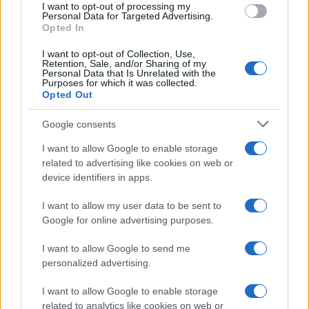
Cosmetici cooling: la nuova tendenza beauty in Cina
I want to opt-out of processing my
per l’estate 2026
Personal Data for Targeted Advertising.
Opted In
Camilla Fiore · 9 Ago 2026
I want to opt-out of Collection, Use,
Retention, Sale, and/or Sharing of my
BELLEZZA
Personal Data that Is Unrelated with the
Purposes for which it was collected.
Opted Out
Google consents
I want to allow Google to enable storage
related to advertising like cookies on web or
device identifiers in apps.
I want to allow my user data to be sent to
Google for online advertising purposes.
I want to allow Google to send me
Outfit curvy estate 2026: come conquistare con stile
personalized advertising.
ad un appuntamento romantico
Matteo Pellegrino · 9 Ago 2026
I want to allow Google to enable storage
related to analytics like cookies on web or