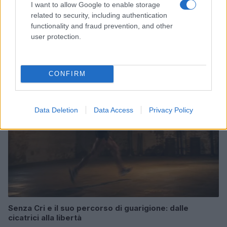
I want to allow Google to enable storage
related to security, including authentication
Allenamento in spiaggia: sequenze a corpo libero
functionality and fraud prevention, and other
efficaci
user protection.
Cristian Castiglioni · 8 Ago 2026
PEOPLE
CONFIRM
Data Deletion
Data Access
Privacy Policy
Senza Cri e il suo percorso di guarigione: dalle
cicatrici alla libertà