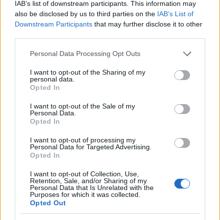
IAB’s list of downstream participants. This information may
also be disclosed by us to third parties on the
IAB’s List of
Downstream Participants
that may further disclose it to other
third parties.
Please note that this website/app uses one or more Google
Personal Data Processing Opt Outs
services and may gather and store information including but
not limited to your visit or usage behaviour. You may click to
I want to opt-out of the Sharing of my
personal data.
grant or deny consent to Google and its third-party tags to
Opted In
use your data for below specified purposes in below Google
consent section.
I want to opt-out of the Sale of my
Personal Data.
Continua a leggere
Opted In
I want to opt-out of processing my
Personal Data for Targeted Advertising.
FITNESS
Opted In
I want to opt-out of Collection, Use,
Retention, Sale, and/or Sharing of my
Personal Data that Is Unrelated with the
Purposes for which it was collected.
Opted Out