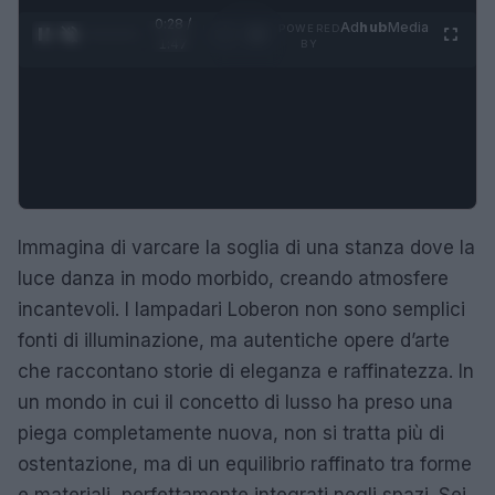
0:29 /
Ad
hub
Media
POWERED
1
/
4
1:47
BY
Immagina di varcare la soglia di una stanza dove la
luce danza in modo morbido, creando atmosfere
incantevoli. I lampadari Loberon non sono semplici
fonti di illuminazione, ma autentiche opere d’arte
che raccontano storie di eleganza e raffinatezza. In
un mondo in cui il concetto di lusso ha preso una
piega completamente nuova, non si tratta più di
ostentazione, ma di un equilibrio raffinato tra forme
e materiali, perfettamente integrati negli spazi. Sei