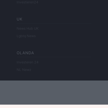
Investieren24
UK
News Hub UK
Lgbtq News
OLANDA
Investeren 24
NL Newz