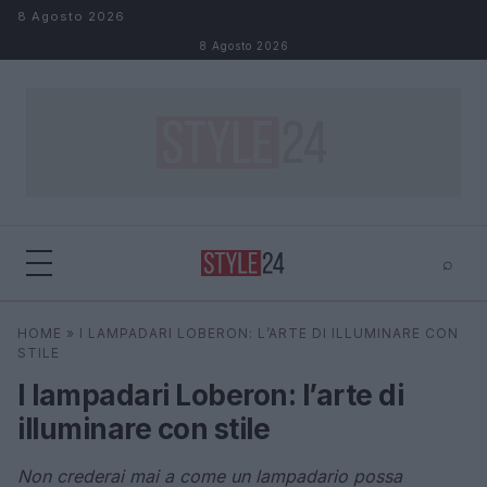
Salta al contenuto
8 Agosto 2026
8 Agosto 2026
⌕
×
⌕
HOME
»
I LAMPADARI LOBERON: L’ARTE DI ILLUMINARE CON
Cerca
STILE
I lampadari Loberon: l’arte di
illuminare con stile
Non crederai mai a come un lampadario possa