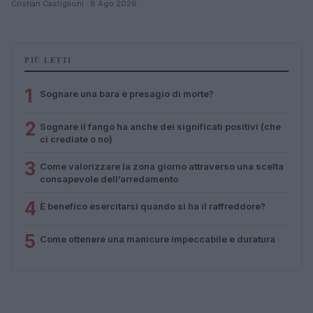
Cristian Castiglioni · 8 Ago 2026
PIÙ LETTI
1
Sognare una bara è presagio di morte?
2
Sognare il fango ha anche dei significati positivi (che
ci crediate o no)
3
Come valorizzare la zona giorno attraverso una scelta
consapevole dell’arredamento
4
È benefico esercitarsi quando si ha il raffreddore?
5
Come ottenere una manicure impeccabile e duratura