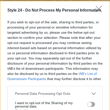
brividi. Che si tratti di processi di stregoneria,
Style 24 -
Do Not Process My Personal Information
leggende romantiche o festival vivaci, ogni borgo
ha una storia da raccontare, rendendo questa festa
If you wish to opt-out of the sale, sharing to third parties, or
un’occasione imperdibile per esplorare il patrimonio
processing of your personal or sensitive information for
targeted advertising by us, please use the below opt-out
culturale.
section to confirm your selection. Please note that after your
opt-out request is processed you may continue seeing
interest-based ads based on personal information utilized by
us or personal information disclosed to third parties prior to
AUTORE
your opt-out. You may separately opt-out of the further
Staff
disclosure of your personal information by third parties on the
IAB’s list of downstream participants. This information may
also be disclosed by us to third parties on the
IAB’s List of
Downstream Participants
that may further disclose it to other
third parties.
Please note that this website/app uses one or more Google
Personal Data Processing Opt Outs
services and may gather and store information including but
not limited to your visit or usage behaviour. You may click to
I want to opt-out of the Sharing of my
personal data.
grant or deny consent to Google and its third-party tags to