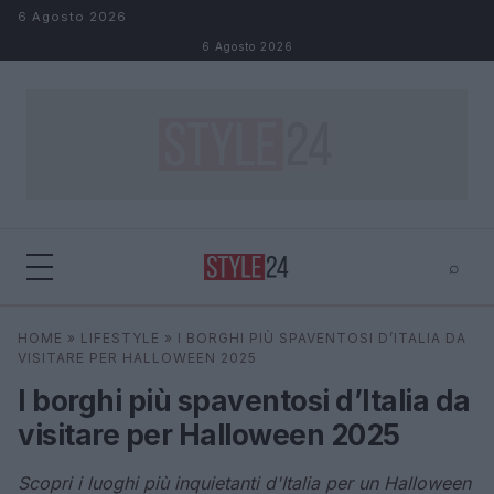
Salta al contenuto
6 Agosto 2026
6 Agosto 2026
⌕
×
⌕
HOME
»
LIFESTYLE
»
I BORGHI PIÙ SPAVENTOSI D’ITALIA DA
Cerca
VISITARE PER HALLOWEEN 2025
I borghi più spaventosi d’Italia da
visitare per Halloween 2025
Scopri i luoghi più inquietanti d'Italia per un Halloween