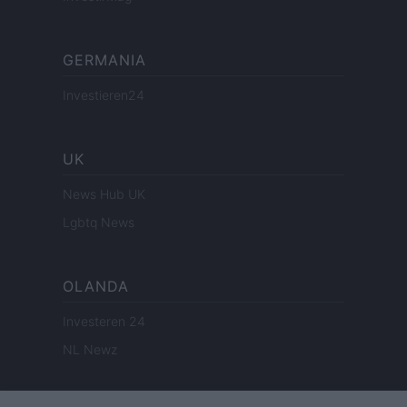
GERMANIA
Investieren24
UK
News Hub UK
Lgbtq News
OLANDA
Investeren 24
NL Newz