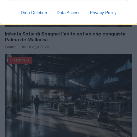
Data Deletion
Data Access
Privacy Policy
Infanta Sofia di Spagna: l’abito estivo che conquista
Palma de Mallorca
Camilla Fiore · 5 Ago 2026
LIFESTYLE