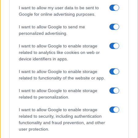
3
I want to allow my user data to be sent to
Capelli grigi: la sfumatura ghiaccio che illumina il viso
Google for online advertising purposes.
4
Bikini con stampa pitonata: il trend estivo scelto da
I want to allow Google to send me
Chiara Ferragni sul lago di Como
personalized advertising.
5
Drop-waist: come indossare la tendenza degli abiti a
vita bassa
I want to allow Google to enable storage
related to analytics like cookies on web or
device identifiers in apps.
I want to allow Google to enable storage
related to functionality of the website or app.
I want to allow Google to enable storage
related to personalization.
Attualità, costume, moda, bellezza, cinema, celebrity,
I want to allow Google to enable storage
musica, tv e gossip.
related to security, including authentication
functionality and fraud prevention, and other
user protection.
SEZIONI
Lifestyle