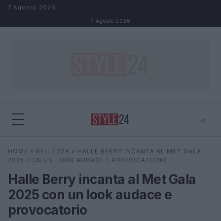
Salta al contenuto
7 Agosto 2026
7 Agosto 2026
⌕
×
⌕
HOME
»
BELLEZZA
»
HALLE BERRY INCANTA AL MET GALA
Cerca
2025 CON UN LOOK AUDACE E PROVOCATORIO
Halle Berry incanta al Met Gala
2025 con un look audace e
provocatorio