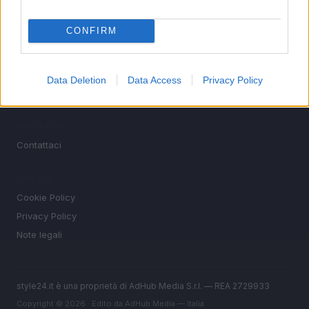
Bellezza
CONFIRM
Fitness
People
Offerte&Consigli
Data Deletion
Data Access
Privacy Policy
Benessere
MAGAZINE
Contattaci
LEGALE
Cookie Policy
Privacy Policy
Note legali
style24.it è una proprietà di AdHub Media S.r.l. — REA 2729933
Copyright © 2026 · Edito da AdHub Media — Italia