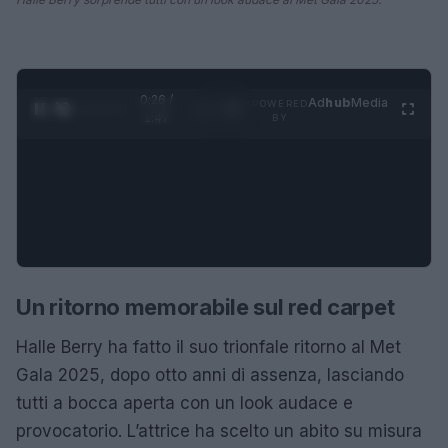
0:27 /
Ad
hub
Media
POWERED
1
/
4
1:47
BY
Un ritorno memorabile sul red carpet
Halle Berry ha fatto il suo trionfale ritorno al Met
Gala 2025, dopo otto anni di assenza, lasciando
tutti a bocca aperta con un look audace e
provocatorio. L’attrice ha scelto un abito su misura