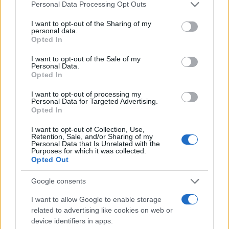
Please note that this website/app uses one or more Google
Personal Data Processing Opt Outs
services and may gather and store information including but
not limited to your visit or usage behaviour. You may click to
I want to opt-out of the Sharing of my
personal data.
grant or deny consent to Google and its third-party tags to
Opted In
use your data for below specified purposes in below Google
consent section.
I want to opt-out of the Sale of my
Personal Data.
Opted In
I want to opt-out of processing my
Personal Data for Targeted Advertising.
Opted In
Come ottenere labbra perfette con il metodo gym lips
Cristian Castiglioni · 7 Ago 2026
I want to opt-out of Collection, Use,
Retention, Sale, and/or Sharing of my
Personal Data that Is Unrelated with the
Purposes for which it was collected.
Opted Out
PIÙ LETTI
Google consents
1
Come ottenere una manicure impeccabile e duratura
I want to allow Google to enable storage
related to advertising like cookies on web or
2
Scopri le tendenze beauty di agosto 2026: dalle spa di
device identifiers in apps.
lusso alle novità make-up