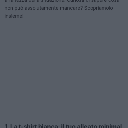
non può assolutamente mancare? Scopriamolo
insieme!
1. La t-shirt bianca: il tuo alleato minimal