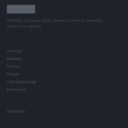
Attualità, costume, moda, bellezza, cinema, celebrity,
musica, tv e gossip.
SEZIONI
Lifestyle
Bellezza
Fitness
People
Offerte&Consigli
Benessere
MAGAZINE
Contattaci
LEGALE