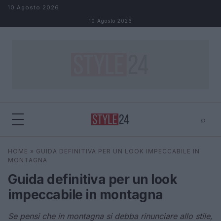
Salta al contenuto
10 Agosto 2026
10 Agosto 2026
⌕
×
⌕
HOME
»
GUIDA DEFINITIVA PER UN LOOK IMPECCABILE IN
Cerca
MONTAGNA
Guida definitiva per un look
impeccabile in montagna
Se pensi che in montagna si debba rinunciare allo stile,