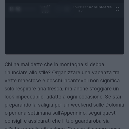
0:29 /
Ad
hub
Media
POWERED
1
/
4
3:16
BY
Chi ha mai detto che in montagna si debba
rinunciare allo stile? Organizzare una vacanza tra
vette maestose e boschi incantevoli non significa
solo respirare aria fresca, ma anche sfoggiare un
look impeccabile, adatto a ogni occasione. Se stai
preparando la valigia per un weekend sulle Dolomiti
o per una settimana sull’Appennino, segui questi
consigli e assicurati che il tuo guardaroba sia
all’altezza della situazione. Curiosa di sapere cosa