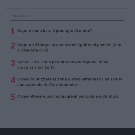
PIÙ LETTI
1
Sognare una bara è presagio di morte?
2
Sognare il fango ha anche dei significati positivi (che
ci crediate o no)
3
Senza Cri e il suo percorso di guarigione: dalle
cicatrici alla libertà
4
Come valorizzare la zona giorno attraverso una scelta
consapevole dell’arredamento
5
Come ottenere una manicure impeccabile e duratura