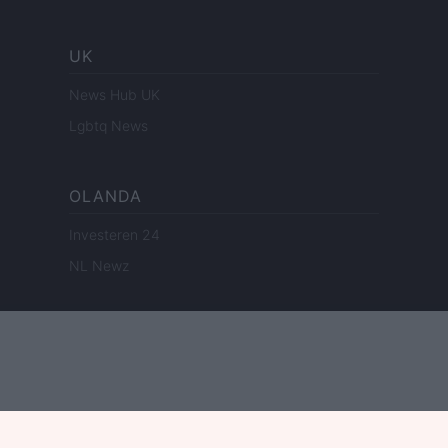
UK
News Hub UK
Lgbtq News
OLANDA
Investeren 24
NL Newz