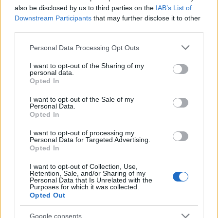
also be disclosed by us to third parties on the
IAB’s List of
Downstream Participants
that may further disclose it to other
third parties.
Please note that this website/app uses one or more Google
Personal Data Processing Opt Outs
services and may gather and store information including but
not limited to your visit or usage behaviour. You may click to
I want to opt-out of the Sharing of my
personal data.
grant or deny consent to Google and its third-party tags to
Opted In
use your data for below specified purposes in below Google
consent section.
I want to opt-out of the Sale of my
Continua a leggere
Personal Data.
Opted In
BELLEZZA
I want to opt-out of processing my
Personal Data for Targeted Advertising.
Opted In
I want to opt-out of Collection, Use,
Retention, Sale, and/or Sharing of my
Personal Data that Is Unrelated with the
Purposes for which it was collected.
Opted Out
Google consents