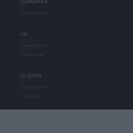
GERMANIA
Investieren24
UK
News Hub UK
Lgbtq News
OLANDA
Investeren 24
NL Newz