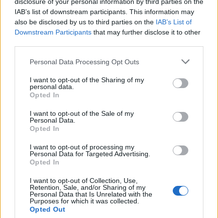
disclosure of your personal information by third parties on the
grado di navigare nel mondo dell’arredamento
IAB’s list of downstream participants. This information may
online con più sicurezza e soddisfazione. Non
also be disclosed by us to third parties on the
IAB’s List of
Downstream Participants
that may further disclose it to other
dimenticare di condividere questi consigli con
third parties.
amici e familiari: chi non vorrebbe evitare brutte
Please note that this website/app uses one or more Google
sorprese durante un acquisto? 💯✨
Personal Data Processing Opt Outs
services and may gather and store information including but
not limited to your visit or usage behaviour. You may click to
I want to opt-out of the Sharing of my
personal data.
grant or deny consent to Google and its third-party tags to
Opted In
use your data for below specified purposes in below Google
AUTORE
Staff
consent section.
I want to opt-out of the Sale of my
Personal Data.
Opted In
I want to opt-out of processing my
Personal Data for Targeted Advertising.
Opted In
I want to opt-out of Collection, Use,
Retention, Sale, and/or Sharing of my
Personal Data that Is Unrelated with the
Purposes for which it was collected.
Opted Out