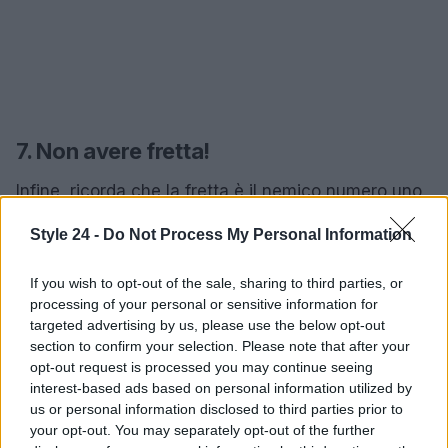
7. Non avere fretta!
Infine, ricorda che la fretta è il nemico numero uno
quando si acquista online. Anche se un’offerta
Style 24 -
Do Not Process My Personal Information
sembra imperdibile, prenditi il tuo tempo per
valutare tutto con attenzione. Non sottovalutare
If you wish to opt-out of the sale, sharing to third parties, or
l’importanza di un acquisto ponderato: un piccolo
processing of your personal or sensitive information for
targeted advertising by us, please use the below opt-out
sforzo in più può evitare grandi rimpianti. E chi lo
section to confirm your selection. Please note that after your
sa? Potresti scoprire che il mobile dei tuoi sogni è
opt-out request is processed you may continue seeing
proprio dietro l’angolo, in un’ottima offerta!
interest-based ads based on personal information utilized by
us or personal information disclosed to third parties prior to
your opt-out. You may separately opt-out of the further
In conclusione, seguendo questi
7 segreti
, sarai in