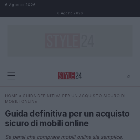
Salta al contenuto
6 Agosto 2026
6 Agosto 2026
⌕
×
⌕
HOME
»
GUIDA DEFINITIVA PER UN ACQUISTO SICURO DI
Cerca
MOBILI ONLINE
Guida definitiva per un acquisto
sicuro di mobili online
Se pensi che comprare mobili online sia semplice,