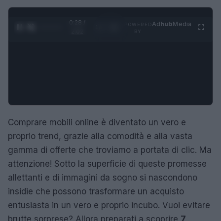
0:29 /
Ad
hub
Media
POWERED
1
/
4
2:02
BY
Comprare mobili online è diventato un vero e
proprio trend, grazie alla comodità e alla vasta
gamma di offerte che troviamo a portata di clic. Ma
attenzione! Sotto la superficie di queste promesse
allettanti e di immagini da sogno si nascondono
insidie che possono trasformare un acquisto
entusiasta in un vero e proprio incubo. Vuoi evitare
brutte sorprese? Allora preparati a scoprire
7