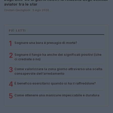
aviator tra le star
Cristian Castiglioni · 5 Ago 2026
PIÙ LETTI
1
Sognare una bara è presagio di morte?
2
Sognare il fango ha anche dei significati positivi (che
ci crediate o no)
3
Come valorizzare la zona giorno attraverso una scelta
consapevole dell’arredamento
4
È benefico esercitarsi quando si ha il raffreddore?
5
Come ottenere una manicure impeccabile e duratura