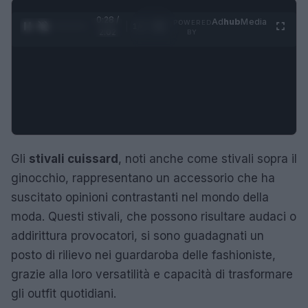
0:29 /
Ad
hub
Media
POWERED
1
/
4
2:02
BY
Gli
stivali cuissard
, noti anche come stivali sopra il
ginocchio, rappresentano un accessorio che ha
suscitato opinioni contrastanti nel mondo della
moda. Questi stivali, che possono risultare audaci o
addirittura provocatori, si sono guadagnati un
posto di rilievo nei guardaroba delle fashioniste,
grazie alla loro versatilità e capacità di trasformare
gli outfit quotidiani.