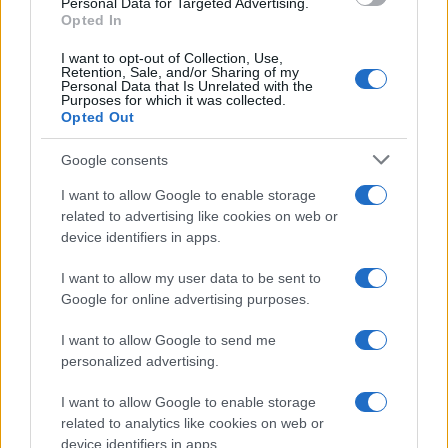
Personal Data for Targeted Advertising.
Opted In
I want to opt-out of Collection, Use,
Continua a leggere
Retention, Sale, and/or Sharing of my
Personal Data that Is Unrelated with the
Purposes for which it was collected.
Opted Out
LIFESTYLE
Google consents
I want to allow Google to enable storage
related to advertising like cookies on web or
device identifiers in apps.
I want to allow my user data to be sent to
Google for online advertising purposes.
I want to allow Google to send me
personalized advertising.
Mostre a Parigi estate 2026: cosa vedere nei musei e
I want to allow Google to enable storage
spazi espositivi
related to analytics like cookies on web or
device identifiers in apps.
Beatrice Bonaventura · 9 Ago 2026