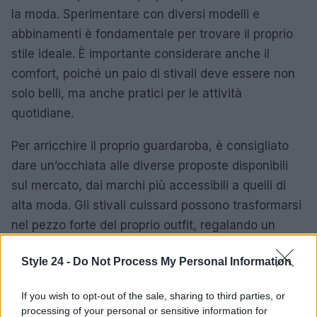
la moda. Sperimentare con diversi modelli e
abbinamenti è fondamentale per trovare il proprio
stile ideale. È importante considerare anche il
comfort, poiché un paio di stivali deve essere non
solo belli, ma anche pratici per le attività
quotidiane.
Per arricchire il proprio guardaroba, è consigliato
dare un’occhiata alle diverse proposte disponibili
sul mercato, dai marchi più accessibili a quelli di
alta moda. Gli stivali cuissard possono trasformarsi
nel pezzo forte del proprio outfit, regalando un
tocco di eleganza e audacia.
Style 24 -
Do Not Process My Personal Information
If you wish to opt-out of the sale, sharing to third parties, or
AUTORE
processing of your personal or sensitive information for