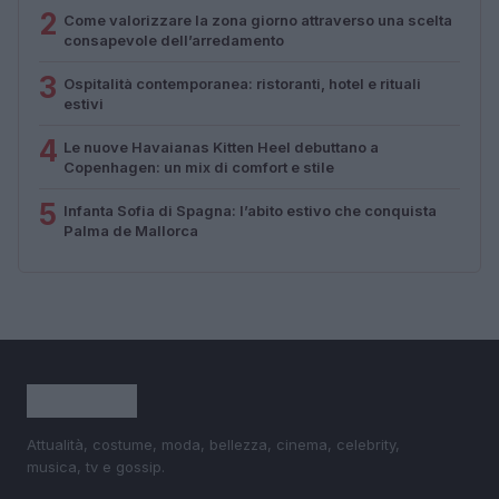
2
Come valorizzare la zona giorno attraverso una scelta
consapevole dell’arredamento
3
Ospitalità contemporanea: ristoranti, hotel e rituali
estivi
4
Le nuove Havaianas Kitten Heel debuttano a
Copenhagen: un mix di comfort e stile
5
Infanta Sofia di Spagna: l’abito estivo che conquista
Palma de Mallorca
Attualità, costume, moda, bellezza, cinema, celebrity,
musica, tv e gossip.