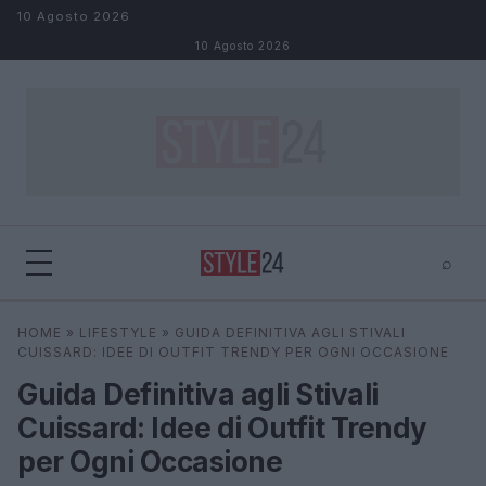
Salta al contenuto
10 Agosto 2026
10 Agosto 2026
⌕
×
⌕
HOME
»
LIFESTYLE
»
GUIDA DEFINITIVA AGLI STIVALI
Cerca
CUISSARD: IDEE DI OUTFIT TRENDY PER OGNI OCCASIONE
Guida Definitiva agli Stivali
Cuissard: Idee di Outfit Trendy
per Ogni Occasione