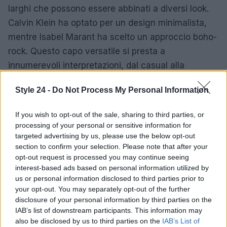
larghi che possono essere abbinati a diversi look.
Calvin Klein ha optato per un design minimalista,
mentre Isabel Marant ha scelto un approccio boho-
rock. Questo capo versatile si presta a
innumerevoli interpretazioni, dal casual alla
sofisticatezza.
Style 24 -
Do Not Process My Personal Information
Stili contrastanti
If you wish to opt-out of the sale, sharing to third parties, or
Le camicie a quadri possono adattarsi a due stili
processing of your personal or sensitive information for
principali: quello cowgirl, con tonalità calde e
targeted advertising by us, please use the below opt-out
section to confirm your selection. Please note that after your
abbinamenti in suede, e uno
grunge
più rilassato,
opt-out request is processed you may continue seeing
con un tocco oversize. Queste due anime mostrano
interest-based ads based on personal information utilized by
la versatilità della camicia, capace di adattarsi a
us or personal information disclosed to third parties prior to
your opt-out. You may separately opt-out of the further
diverse situazioni, rimanendo sempre
disclosure of your personal information by third parties on the
all’avanguardia nella moda.
IAB’s list of downstream participants. This information may
also be disclosed by us to third parties on the
IAB’s List of