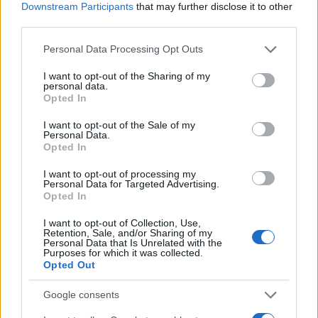
Downstream Participants
that may further disclose it to other
third parties.
AUTORE
Staff
Please note that this website/app uses one or more Google
Personal Data Processing Opt Outs
services and may gather and store information including but
not limited to your visit or usage behaviour. You may click to
I want to opt-out of the Sharing of my
personal data.
grant or deny consent to Google and its third-party tags to
Opted In
use your data for below specified purposes in below Google
consent section.
I want to opt-out of the Sale of my
Personal Data.
Opted In
I want to opt-out of processing my
Personal Data for Targeted Advertising.
Opted In
I want to opt-out of Collection, Use,
Retention, Sale, and/or Sharing of my
Personal Data that Is Unrelated with the
Purposes for which it was collected.
Opted Out
Google consents