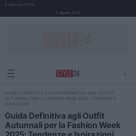
Salta al contenuto
9 Agosto 2026
9 Agosto 2026
⌕
×
⌕
HOME
»
LIFESTYLE
»
GUIDA DEFINITIVA AGLI OUTFIT
Cerca
AUTUNNALI PER LA FASHION WEEK 2025: TENDENZE E
ISPIRAZIONI
Guida Definitiva agli Outfit
Autunnali per la Fashion Week
2025: Tendenze e Ispirazioni