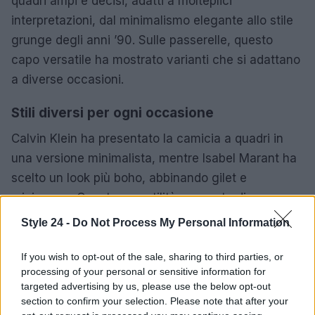
quadri ampi e decisi, adatti a molteplici
interpretazioni, dal minimalismo elegante allo stile
grunge degli anni ’90. Sulle passerelle, questo
capo versatile ha mostrato varianti che si adattano
a diverse occasioni.
Stili diversi per ogni occasione
Calvin Klein ha presentato la camicia a quadri in
una versione minimalista, mentre Isabel Marant ha
scelto un look più boho, abbinando gilet e
minigonne. Questa versatilità consente di
accostare la camicia a quadri a gonne a matita per
Style 24 -
Do Not Process My Personal Information
un look elegante, oppure a denim e stivali chunky
per un approccio più casual. La chiave è adattare
If you wish to opt-out of the sale, sharing to third parties, or
processing of your personal or sensitive information for
questo capo in base all’occasione, mantenendo
targeted advertising by us, please use the below opt-out
sempre un tocco di originalità.
section to confirm your selection. Please note that after your