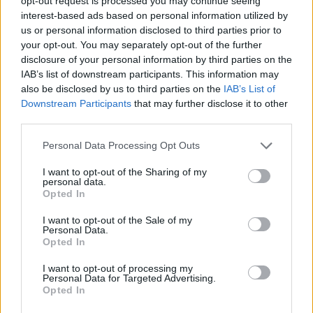
opt-out request is processed you may continue seeing
In conclusione, la
Fashion Week
rappresenta
interest-based ads based on personal information utilized by
us or personal information disclosed to third parties prior to
un’opportunità unica per esprimere la propria
your opt-out. You may separately opt-out of the further
identità attraverso la moda. Durante questo evento,
disclosure of your personal information by third parties on the
è possibile esplorare outfit autunnali che
IAB’s list of downstream participants. This information may
also be disclosed by us to third parties on the
IAB’s List of
rispecchiano il proprio stile personale, giocare con
Downstream Participants
that may further disclose it to other
colori e materiali, e non dimenticare di aggiungere
third parties.
quel
tocco personale
che rende ogni look distintivo
Please note that this website/app uses one or more Google
Personal Data Processing Opt Outs
e riconoscibile.
services and may gather and store information including but
not limited to your visit or usage behaviour. You may click to
I want to opt-out of the Sharing of my
personal data.
grant or deny consent to Google and its third-party tags to
Opted In
use your data for below specified purposes in below Google
AUTORE
consent section.
I want to opt-out of the Sale of my
Staff
Personal Data.
Opted In
I want to opt-out of processing my
Personal Data for Targeted Advertising.
Opted In