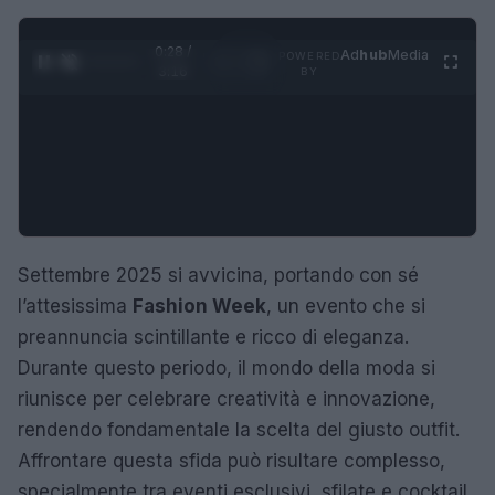
0:29 /
Ad
hub
Media
POWERED
1
/
4
3:16
BY
Settembre 2025 si avvicina, portando con sé
l’attesissima
Fashion Week
, un evento che si
preannuncia scintillante e ricco di eleganza.
Durante questo periodo, il mondo della moda si
riunisce per celebrare creatività e innovazione,
rendendo fondamentale la scelta del giusto outfit.
Affrontare questa sfida può risultare complesso,
specialmente tra eventi esclusivi, sfilate e cocktail