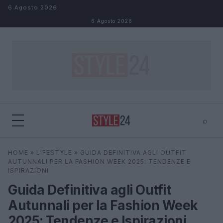
Salta al contenuto
6 Agosto 2026
6 Agosto 2026
⌕
×
⌕
HOME
»
LIFESTYLE
»
GUIDA DEFINITIVA AGLI OUTFIT
Cerca
AUTUNNALI PER LA FASHION WEEK 2025: TENDENZE E
ISPIRAZIONI
Guida Definitiva agli Outfit
Autunnali per la Fashion Week
2025: Tendenze e Ispirazioni