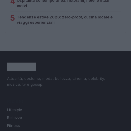
4
Ospitalità contemporanea: ristoranti, hotel e rituali
estivi
5
Tendenze estive 2026: zero-proof, cucina locale e
viaggi esperienziali
Attualità, costume, moda, bellezza, cinema, celebrity,
musica, tv e gossip.
SEZIONI
Lifestyle
Bellezza
Fitness