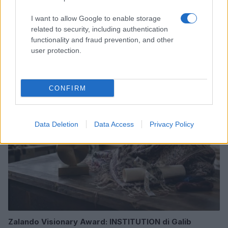
I want to allow Google to enable storage
related to security, including authentication
Scopri Rocca San Giovanni, il borgo abruzzese tra
functionality and fraud prevention, and other
mare e storia
user protection.
Cristian Castiglioni · 8 Ago 2026
LIFESTYLE
CONFIRM
Data Deletion
Data Access
Privacy Policy
Zalando Visionary Award: INSTITUTION di Galib