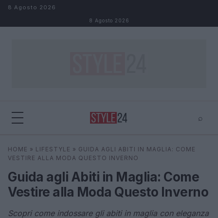
Salta al contenuto
8 Agosto 2026
8 Agosto 2026
⌕
×
⌕
HOME
»
LIFESTYLE
»
GUIDA AGLI ABITI IN MAGLIA: COME
Cerca
VESTIRE ALLA MODA QUESTO INVERNO
Guida agli Abiti in Maglia: Come
Vestire alla Moda Questo Inverno
Scopri come indossare gli abiti in maglia con eleganza