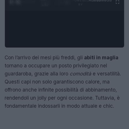
Ad
hub
Media
POWERED
1
/
4
1:47
BY
Con l’arrivo dei mesi più freddi, gli
abiti in maglia
tornano a occupare un posto privilegiato nel
guardaroba, grazie alla loro
comodità
e versatilità.
Questi capi non solo garantiscono calore, ma
offrono anche infinite possibilità di abbinamento,
rendendoli un jolly per ogni occasione. Tuttavia, è
fondamentale indossarli in modo attuale e chic.