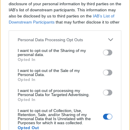
disclosure of your personal information by third parties on the
IAB’s list of downstream participants. This information may
also be disclosed by us to third parties on the
IAB’s List of
Downstream Participants
that may further disclose it to other
third parties.
Please note that this website/app uses one or more Google
Personal Data Processing Opt Outs
services and may gather and store information including but
not limited to your visit or usage behaviour. You may click to
I want to opt-out of the Sharing of my
personal data.
grant or deny consent to Google and its third-party tags to
Opted In
use your data for below specified purposes in below Google
consent section.
I want to opt-out of the Sale of my
Personal Data.
Continua a leggere
Opted In
I want to opt-out of processing my
LIFESTYLE
Personal Data for Targeted Advertising.
Opted In
I want to opt-out of Collection, Use,
Retention, Sale, and/or Sharing of my
Personal Data that Is Unrelated with the
Purposes for which it was collected.
Opted Out