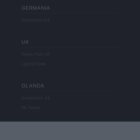
GERMANIA
Investieren24
UK
News Hub UK
Lgbtq News
OLANDA
Investeren 24
NL Newz