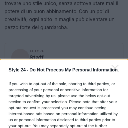
trovare uno stile unico, senza sottovalutare mai il
potere di un buon abbinamento. Con un po’ di
creatività, ogni abito in maglia può diventare un
pezzo forte del guardaroba.
AUTORE
Staff
Style 24 -
Do Not Process My Personal Information
If you wish to opt-out of the sale, sharing to third parties, or
processing of your personal or sensitive information for
targeted advertising by us, please use the below opt-out
section to confirm your selection. Please note that after your
opt-out request is processed you may continue seeing
interest-based ads based on personal information utilized by
us or personal information disclosed to third parties prior to
your opt-out. You may separately opt-out of the further