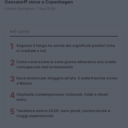
Gassanoff vince a Copenhagen
Cristian Castiglioni · 7 Ago 2026
PIÙ LETTI
1
Sognare il fango ha anche dei significati positivi (che
ci crediate o no)
2
Come valorizzare la zona giorno attraverso una scelta
consapevole dell’arredamento
3
Dove andare per sfuggire all’afa: 5 mete fresche vicino
a Milano
4
Ospitalità contemporanea: ristoranti, hotel e rituali
estivi
5
Tendenze estive 2026: zero-proof, cucina locale e
viaggi esperienziali