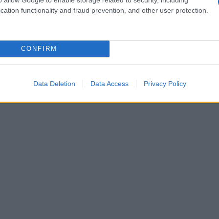
 portafoglio
cation functionality and fraud prevention, and other user protection.
rtafoglio è la sua
versatilità
. Per un look da
one lungo fino al ginocchio risulta appropriato.
CONFIRM
shmere,
dolcevita
classici o
camicie sartoriali
,
ompletare il look, le calzature ideali includono
 a seconda delle preferenze personali.
Data Deletion
Data Access
Privacy Policy