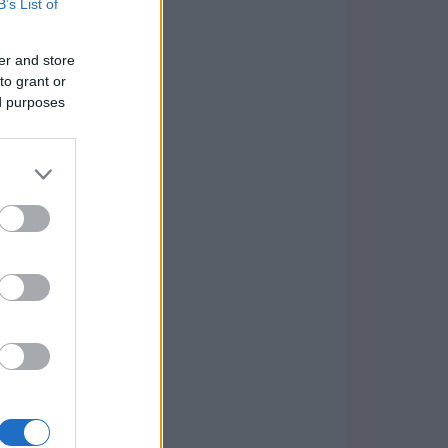
B’s List of
er and store
to grant or
ed purposes