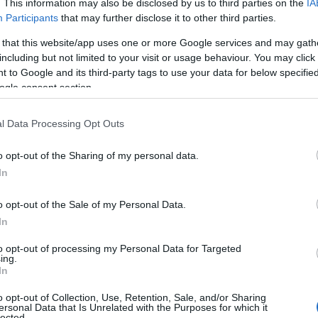
. This information may also be disclosed by us to third parties on the
IA
Participants
that may further disclose it to other third parties.
 that this website/app uses one or more Google services and may gath
including but not limited to your visit or usage behaviour. You may click 
 to Google and its third-party tags to use your data for below specifi
ogle consent section.
l Data Processing Opt Outs
o opt-out of the Sharing of my personal data.
In
o opt-out of the Sale of my Personal Data.
In
to opt-out of processing my Personal Data for Targeted
ing.
In
na a portafoglio
o opt-out of Collection, Use, Retention, Sale, and/or Sharing
ersonal Data that Is Unrelated with the Purposes for which it
r la sua lunghezza
midi
e può essere realizzata in
lected.