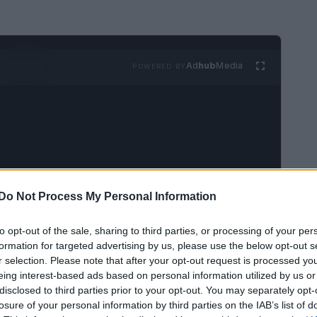
Ad
hub
Media
POWERED BY
Do Not Process My Personal Information
me uno dei capi imprescindibili per il
utunno-inverno. Questo modello, noto per la sua
to opt-out of the sale, sharing to third parties, or processing of your per
le, rappresenta un alleato ideale per affrontare le
formation for targeted advertising by us, please use the below opt-out s
r selection. Please note that after your opt-out request is processed y
l suo design avvolgente e raffinato consente di
eing interest-based ads based on personal information utilized by us or
ioni, dal lavoro ai momenti di svago.
disclosed to third parties prior to your opt-out. You may separately opt-
losure of your personal information by third parties on the IAB’s list of