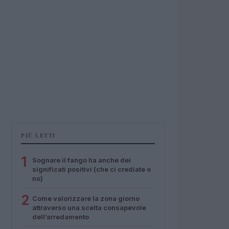
PIÙ LETTI
1
Sognare il fango ha anche dei
significati positivi (che ci crediate o
no)
2
Come valorizzare la zona giorno
attraverso una scelta consapevole
dell’arredamento