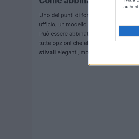
Come abbinare la gonna a
authenti
Uno dei punti di forza della gonna a po
ufficio, un modello in pelle nera o marr
Può essere abbinato a
maglioni
in ca
tutte opzioni che elevano l’outfit. Per c
stivali
eleganti, mocassini o ballerine,