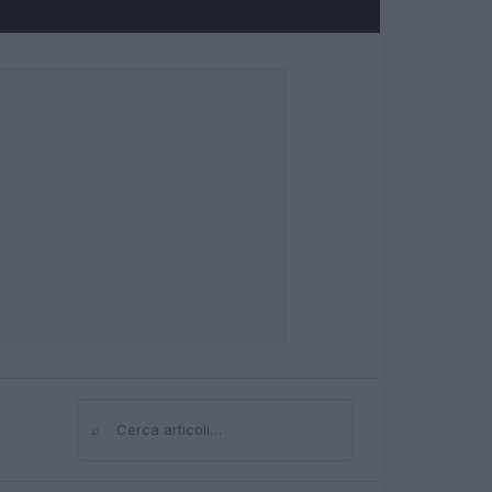
⌕
Cerca