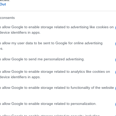
Out
sto capo di moda è apprezzato per la sua
a diversi stili e tendenze, mantenendo sempre un
consents
ieste per questa stagione comprendono sfumature
o allow Google to enable storage related to advertising like cookies on
ntasie classiche come il tartan e i quadretti, che
evice identifiers in apps.
al look.
o allow my user data to be sent to Google for online advertising
s.
to allow Google to send me personalized advertising.
 2025/26, diversi stilisti hanno presentato
io
. Ad esempio,
Hermès
propone un modello in
o allow Google to enable storage related to analytics like cookies on
era, creando un outfit adatto per le giornate più
evice identifiers in apps.
a con una tonalità melanzana, offrendo una
o allow Google to enable storage related to functionality of the website
ssico. Ogni designer ha interpretato questo
na a portafoglio a nuovi livelli di eleganza.
o allow Google to enable storage related to personalization.
o allow Google to enable storage related to security, including