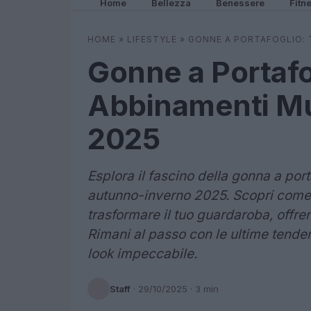
Home
Bellezza
Benessere
Fitn
HOME
»
LIFESTYLE
»
GONNE A PORTAFOGLIO: 
Gonne a Portafo
Abbinamenti Mu
2025
Esplora il fascino della gonna a port
autunno-inverno 2025. Scopri come
trasformare il tuo guardaroba, offren
Rimani al passo con le ultime tenden
look impeccabile.
Staff
·
29/10/2025
· 3 min