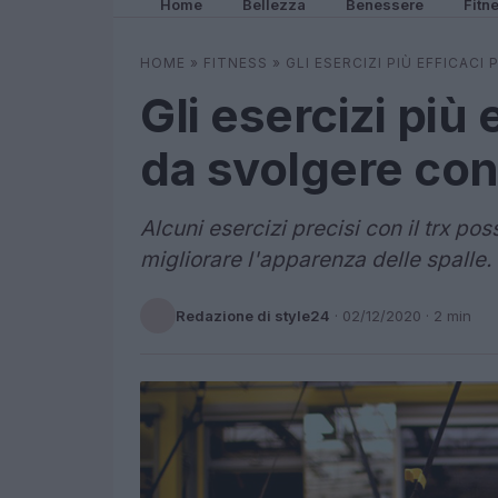
Home
Bellezza
Benessere
Fitn
HOME
»
FITNESS
»
GLI ESERCIZI PIÙ EFFICACI
Gli esercizi più 
da svolgere con 
Alcuni esercizi precisi con il trx 
migliorare l'apparenza delle spalle
Redazione di style24
·
02/12/2020
· 2 min