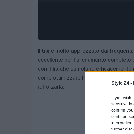
Il
trx
è molto apprezzato dai frequentato
eccellente per l’allenamento completo 
con il trx che stimolano efficacemente
come ottimizzare l’allenamento della pa
Style 24 -
rafforzarla.
If you wish 
sensitive in
confirm you
continue se
information 
further disc