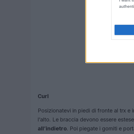
authenti
Curl
Posizionatevi in piedi di fronte al trx 
l’alto. Le braccia devono essere estese 
all’indietro
. Poi piegate i gomiti e por