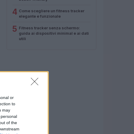
4
Come scegliere un fitness tracker
elegante e funzionale
5
Fitness tracker senza schermo:
guida ai dispositivi minimal e ai dati
utili
sonal or
ection to
ou may
 personal
out of the
 downstream