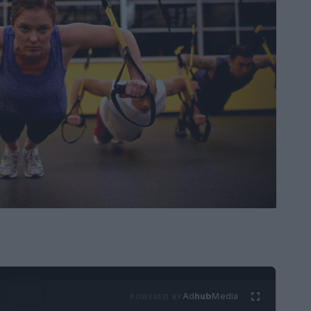
Ad
hub
Media
POWERED BY