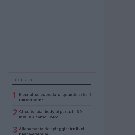
PIÙ LETTI
1
È benefico esercitarsi quando si ha il
raffreddore?
2
Circuito total body al parco in 30
minuti a corpo libero
3
Allenamento da spiaggia: tre livelli
beach-friendly