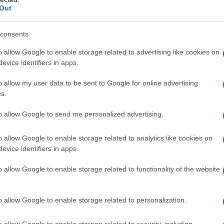
Out
lo del viso. Piegando i gomiti, avvicinate il dorso
o in avanti. Sallungate poi le braccia e ripetete
consents
po difficile, si può
ginocchiare
invece di
o allow Google to enable storage related to advertising like cookies on
evice identifiers in apps.
o allow my user data to be sent to Google for online advertising
s.
n le palme delle mani
volti verso il basso
. Le
to allow Google to send me personalized advertising.
ate in avanti. Piegando i gomiti, portateli
scendere il corpo in avanti. Estendete poi le
o allow Google to enable storage related to analytics like cookies on
evice identifiers in apps.
le. Quando siete più in forma, potete far fare i
piedi sollevati e agganciati alle maniglie del trx.
o allow Google to enable storage related to functionality of the website
o allow Google to enable storage related to personalization.
o allow Google to enable storage related to security, including