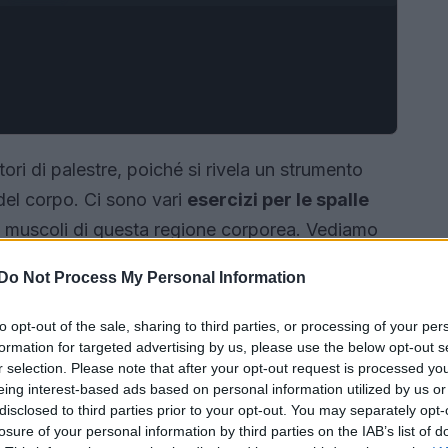
ri di palestre, poiché si rivela un strumento
del corpo. Ci sono vari
esercizi per le spalle
 i muscoli di questa regione corporea. Vediamo
rte superiore del corpo per tonificarla e
Do Not Process My Personal Information
to opt-out of the sale, sharing to third parties, or processing of your per
formation for targeted advertising by us, please use the below opt-out s
r selection. Please note that after your opt-out request is processed y
eing interest-based ads based on personal information utilized by us or
disclosed to third parties prior to your opt-out. You may separately opt-
losure of your personal information by third parties on the IAB’s list of