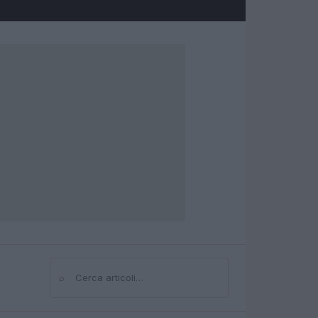
⌕
Cerca