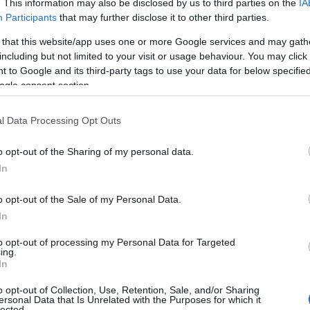
. This information may also be disclosed by us to third parties on the
IA
Participants
that may further disclose it to other third parties.
 that this website/app uses one or more Google services and may gath
including but not limited to your visit or usage behaviour. You may click 
 to Google and its third-party tags to use your data for below specifi
ogle consent section.
l Data Processing Opt Outs
o opt-out of the Sharing of my personal data.
In
il trx
o opt-out of the Sale of my Personal Data.
In
eriore del corpo
, è possibile svolgere alcuni
elezione dei più efficaci e la corretta modalità di
to opt-out of processing my Personal Data for Targeted
ing.
In
o opt-out of Collection, Use, Retention, Sale, and/or Sharing
ersonal Data that Is Unrelated with the Purposes for which it
lected.