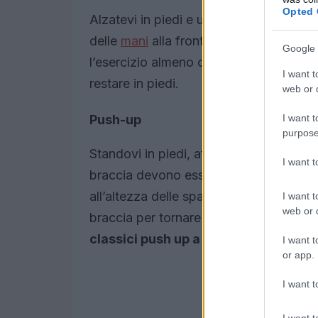
Opted 
Alzatevi in piedi e unite le
mani
al livel
delle
mani
alla fronte e inclinate il corp
Google 
l’esercizio almeno cinque volte. Se trop
I want t
restare in piedi.
web or d
I want t
Push-up
purpose
Standovi in piedi, afferrate i manici co
I want 
braccia devono essere parallele e allung
all’altezza delle spalle, curando di far 
I want t
web or d
braccia per tornare alla posizione inizia
classici push up a terra
, mantenendo i 
I want t
or app.
I want t
I want t