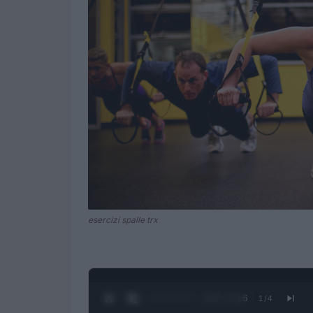
esercizi spalle trx
0:28 / 3:16
1
/
4