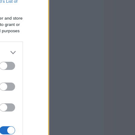
B’s List of
er and store
to grant or
ed purposes