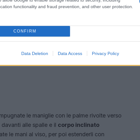
cation functionality and fraud prevention, and other user protection.
CONFIRM
Data Deletion
Data Access
Privacy Policy
e impugnate le maniglie con le palme rivolte verso
davanti alle spalle e il
corpo inclinato
tate le mani al viso, per poi estenderli con