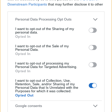
Downstream Participants
that may further disclose it to other
third parties.
AUTORE
Please note that this website/app uses one or more Google
Personal Data Processing Opt Outs
Staff
services and may gather and store information including but
not limited to your visit or usage behaviour. You may click to
I want to opt-out of the Sharing of my
personal data.
grant or deny consent to Google and its third-party tags to
Opted In
use your data for below specified purposes in below Google
consent section.
I want to opt-out of the Sale of my
Personal Data.
Opted In
I want to opt-out of processing my
Personal Data for Targeted Advertising.
Opted In
I want to opt-out of Collection, Use,
Retention, Sale, and/or Sharing of my
Personal Data that Is Unrelated with the
Purposes for which it was collected.
Opted Out
Google consents