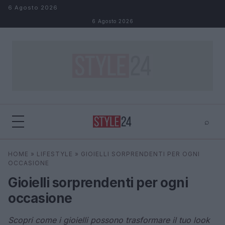
Salta al contenuto
6 Agosto 2026
6 Agosto 2026
⌕
×
⌕
HOME
»
LIFESTYLE
»
GIOIELLI SORPRENDENTI PER OGNI
Cerca
OCCASIONE
Gioielli sorprendenti per ogni
occasione
Scopri come i gioielli possono trasformare il tuo look