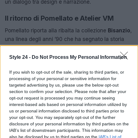
un dialogo tra design e narrazione.
Il ritorno di Pomellato e Atelier VM
Pomellato riporta alla ribalta la collezione
Bisanzio
,
una linea degli anni ’90 che ha segnato la storia
della Maison con il suo uso audace del colore e
delle forme. Sedici creazioni uniche rielaborano
Style 24 -
Do Not Process My Personal Information
l’heritage della gioielleria milanese, portando avanti
If you wish to opt-out of the sale, sharing to third parties, or
un dialogo tra passato e presente.
processing of your personal or sensitive information for
targeted advertising by us, please use the below opt-out
Infine, Atelier VM invita a riflettere sul valore dei
section to confirm your selection. Please note that after your
ricordi con la sua linea
Memorie
, in cui piccoli
opt-out request is processed you may continue seeing
interest-based ads based on personal information utilized by
pendenti in oro 9 kt fungono da talismani intimi.
us or personal information disclosed to third parties prior to
Questi gioielli permettono di sigillare istanti
your opt-out. You may separately opt-out of the further
preziosi, trasformando la memoria in una presenza
disclosure of your personal information by third parties on the
IAB’s list of downstream participants. This information may
tangibile.
also be disclosed by us to third parties on the
IAB’s List of