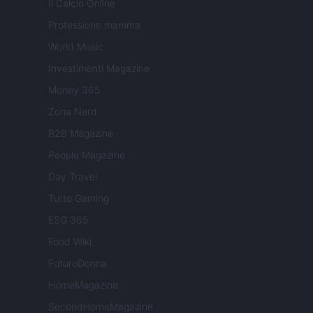
Il Calcio Online
Professione mamma
World Music
Investimenti Magazine
Money 365
Zona Nerd
B2B Magazine
People Magazine
Day Travel
Tutto Gaming
ESG 365
Food Wiki
FuturoDonna
HomeMagazine
SecondHomeMagazine