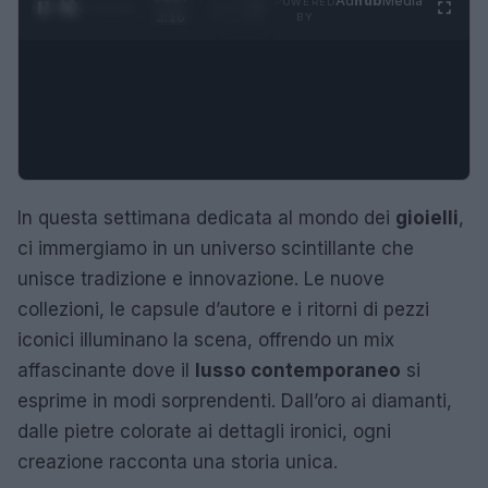
Ad
hub
Media
POWERED
1
/
4
3:16
BY
In questa settimana dedicata al mondo dei
gioielli
,
ci immergiamo in un universo scintillante che
unisce tradizione e innovazione. Le nuove
collezioni, le capsule d’autore e i ritorni di pezzi
iconici illuminano la scena, offrendo un mix
affascinante dove il
lusso contemporaneo
si
esprime in modi sorprendenti. Dall’oro ai diamanti,
dalle pietre colorate ai dettagli ironici, ogni
creazione racconta una storia unica.