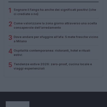
1
Sognare il fango ha anche dei significati positivi (che
ci crediate o no)
2
Come valorizzare la zona giorno attraverso una scelta
consapevole dell’arredamento
3
Dove andare per sfuggire all’afa: 5 mete fresche vicino
a Milano
4
Ospitalità contemporanea: ristoranti, hotel e rituali
estivi
5
Tendenze estive 2026: zero-proof, cucina locale e
viaggi esperienziali