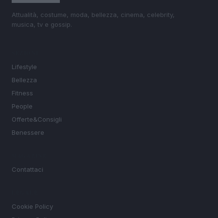
Attualità, costume, moda, bellezza, cinema, celebrity,
musica, tv e gossip.
SEZIONI
Lifestyle
Bellezza
Fitness
People
Offerte&Consigli
Benessere
MAGAZINE
Contattaci
LEGALE
Cookie Policy