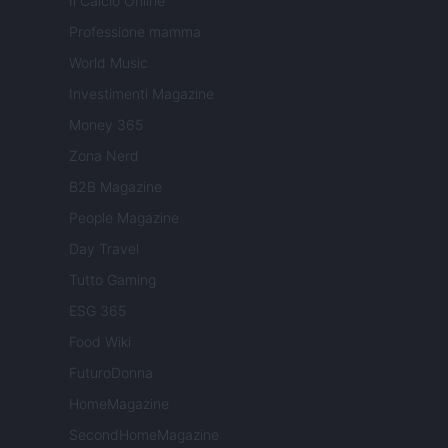
Il Calcio Online
Professione mamma
World Music
Investimenti Magazine
Money 365
Zona Nerd
B2B Magazine
People Magazine
Day Travel
Tutto Gaming
ESG 365
Food Wiki
FuturoDonna
HomeMagazine
SecondHomeMagazine