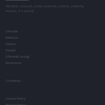
Attualità, costume, moda, bellezza, cinema, celebrity,
musica, tv e gossip.
SEZIONI
Lifestyle
Bellezza
Fitness
People
Offerte&Consigli
Benessere
MAGAZINE
Contattaci
LEGALE
Cookie Policy
Privacy Policy