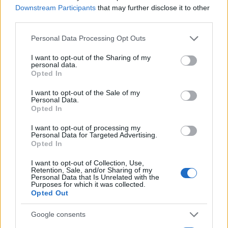
Downstream Participants
that may further disclose it to other
third parties.
Please note that this website/app uses one or more Google
Personal Data Processing Opt Outs
services and may gather and store information including but
not limited to your visit or usage behaviour. You may click to
I want to opt-out of the Sharing of my
personal data.
grant or deny consent to Google and its third-party tags to
Continua a leggere
Opted In
use your data for below specified purposes in below Google
consent section.
I want to opt-out of the Sale of my
Personal Data.
LIFESTYLE
Opted In
I want to opt-out of processing my
Personal Data for Targeted Advertising.
Opted In
I want to opt-out of Collection, Use,
Retention, Sale, and/or Sharing of my
Personal Data that Is Unrelated with the
Purposes for which it was collected.
Opted Out
Google consents