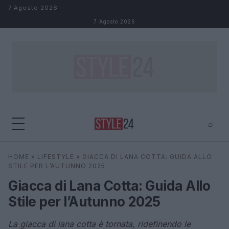
Salta al contenuto
7 Agosto 2026
7 Agosto 2026
⌕
×
⌕
HOME
»
LIFESTYLE
»
GIACCA DI LANA COTTA: GUIDA ALLO
Cerca
STILE PER L’AUTUNNO 2025
Giacca di Lana Cotta: Guida Allo
Stile per l’Autunno 2025
La giacca di lana cotta è tornata, ridefinendo le