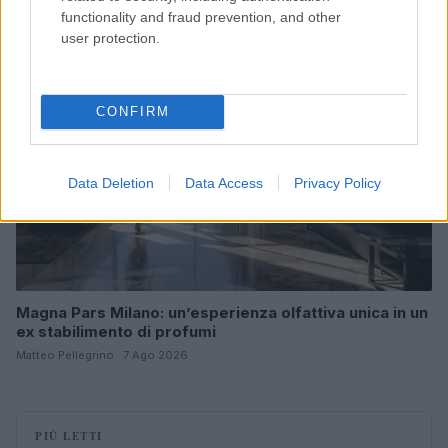
functionality and fraud prevention, and other
LIFESTYLE
user protection.
CONFIRM
Data Deletion
Data Access
Privacy Policy
Magna Pars Milano: un’esperienza olfattiva unica in un
ex stabilimento di profumi
Matteo Pellegrino · 7 Ago 2026
PIÙ LETTI