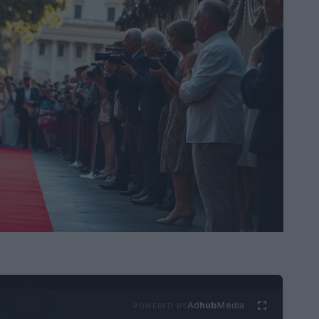
Ad
hub
Media
POWERED BY