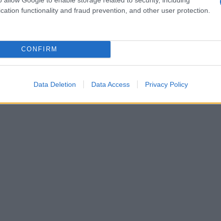
cation functionality and fraud prevention, and other user protection.
aponangelo e Guia Jelo, hanno portato
va.
CONFIRM
Data Deletion
Data Access
Privacy Policy