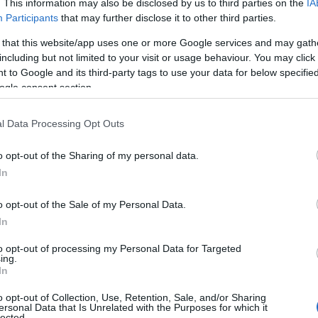
. This information may also be disclosed by us to third parties on the
IA
Participants
that may further disclose it to other third parties.
 that this website/app uses one or more Google services and may gath
including but not limited to your visit or usage behaviour. You may click 
 to Google and its third-party tags to use your data for below specifi
ogle consent section.
l Data Processing Opt Outs
o opt-out of the Sharing of my personal data.
In
o opt-out of the Sale of my Personal Data.
so
In
to opt-out of processing my Personal Data for Targeted
a da una serie di
première
che attraggono gli
ing.
In
ha visto il debutto della serie italo-francese
n nel ruolo principale, affiancato da attori noti
o opt-out of Collection, Use, Retention, Sale, and/or Sharing
ersonal Data that Is Unrelated with the Purposes for which it
i. Accanto a questa attesissima serie, è stato
lected.