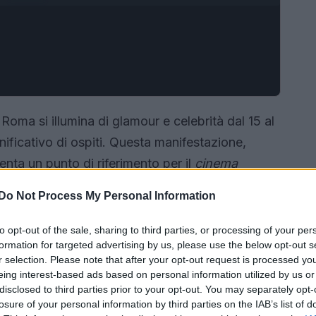
Roma si illumina di glamour e celebrità dal 15 al
ificativo di ospiti. Questa manifestazione,
enta un punto di riferimento per il
cinema
vetrina unica per opere di alta qualità. La giuria,
Do Not Process My Personal Information
 avrà il compito di premiare uno dei diciotto film
a più elettrizzante.
to opt-out of the sale, sharing to third parties, or processing of your per
formation for targeted advertising by us, please use the below opt-out s
r selection. Please note that after your opt-out request is processed y
eing interest-based ads based on personal information utilized by us or
disclosed to third parties prior to your opt-out. You may separately opt-
losure of your personal information by third parties on the IAB’s list of