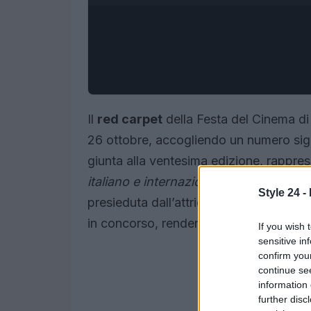
Il
red carpet
della Festa del Cinema di 
26 ottobre, accogliendo un numero sign
giunta alla ventesima edizione, rappres
italiano e internazionale
, offrendo una 
Style 24 -
presieduta dall’attrice Paola Cortellesi,
in concorso, rendendo l’atmosfera ancor
If you wish 
sensitive in
confirm you
continue se
information 
further disc