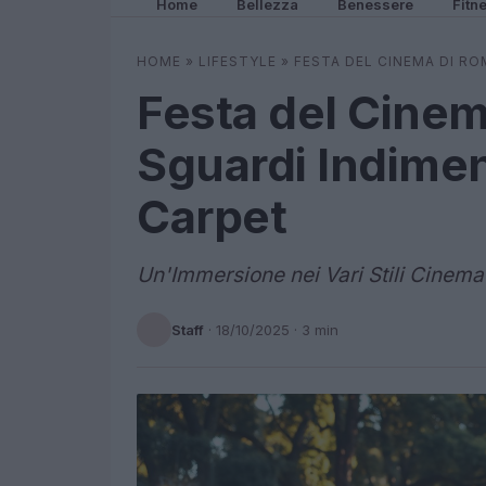
Home
Bellezza
Benessere
Fitn
HOME
»
LIFESTYLE
»
FESTA DEL CINEMA DI ROM
Festa del Cinema
Sguardi Indiment
Carpet
Un'Immersione nei Vari Stili Cinema
Staff
·
18/10/2025
· 3 min