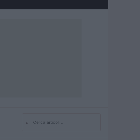
⌕
Cerca