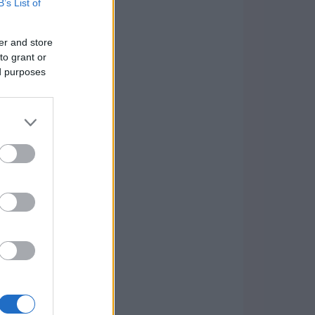
B’s List of
er and store
to grant or
ed purposes