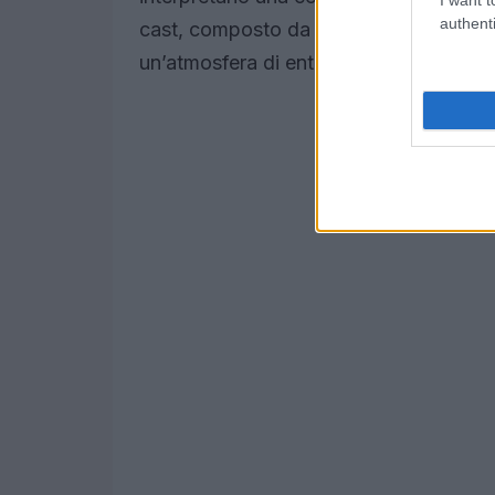
authenti
cast, composto da nomi come Teresa S
un’atmosfera di entusiasmo e aspettati