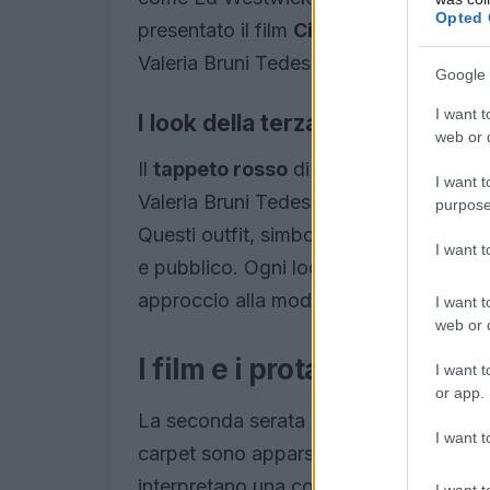
Opted 
presentato il film
Cinque secondi
di Pa
Valeria Bruni Tedeschi e Valerio Masta
Google 
I want t
I look della terza serata
web or d
Il
tappeto rosso
di questa serata ha vis
I want t
Valeria Bruni Tedeschi, Ilaria Spada e
purpose
Questi outfit, simbolo di classe e raffi
I want 
e pubblico. Ogni look racconta una storia,
approccio alla moda.
I want t
web or d
I film e i protagonisti
I want t
or app.
La seconda serata è stata dedicata alla
I want t
carpet sono apparsi i talentuosi Edoar
interpretano una complessa relazione padr
I want t