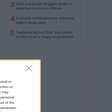
3
Dove andare per sfuggire all’afa: 5
mete fresche vicino a Milano
4
Ospitalità contemporanea: ristoranti,
hotel e rituali estivi
5
Tendenze estive 2026: zero-proof,
cucina locale e viaggi esperienziali
sonal or
ection to
ou may
 personal
out of the
 downstream