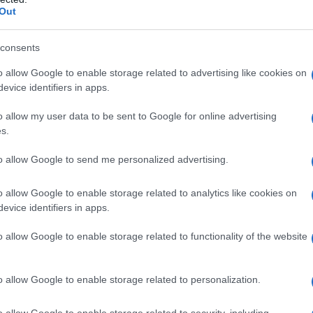
Out
olo Virzì, che vanta un cast d’eccezione, tra cui
ndrea.
consents
o allow Google to enable storage related to advertising like cookies on
evice identifiers in apps.
to trionfare il colore bianco. Star del calibro di
o allow my user data to be sent to Google for online advertising
 Milena Mancini hanno scelto eleganti
tailleur
.
s.
natezza, hanno catturato l’attenzione di fotografi
to allow Google to send me personalized advertising.
 riflettendo la personalità delle attrici e il loro
o allow Google to enable storage related to analytics like cookies on
evice identifiers in apps.
o allow Google to enable storage related to functionality of the website
 pellicola
Per te
di Alessandro Aronadio. Sul red
o allow Google to enable storage related to personalization.
do Leo e Javier Francesco Leoni, che
e-figlio. Insieme a loro, il regista e il resto del
o allow Google to enable storage related to security, including