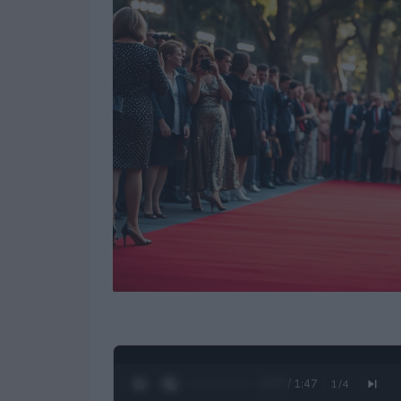
0:28 / 1:47
1
/
4