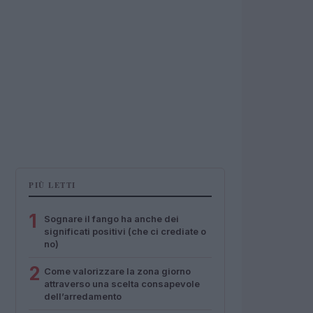
PIÙ LETTI
1
Sognare il fango ha anche dei
significati positivi (che ci crediate o
no)
2
Come valorizzare la zona giorno
attraverso una scelta consapevole
dell’arredamento