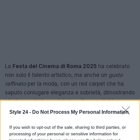
La
Festa del Cinema di Roma 2025
ha celebrato
non solo il talento artistico, ma anche un
gusto
raffinato
per la moda, con un red carpet che ha
saputo coniugare eleganza e sobrietà, dimostrando
che la vera bellezza risiede nella semplicità.
Style 24 -
Do Not Process My Personal Information
If you wish to opt-out of the sale, sharing to third parties, or
AUTORE
Staff
processing of your personal or sensitive information for