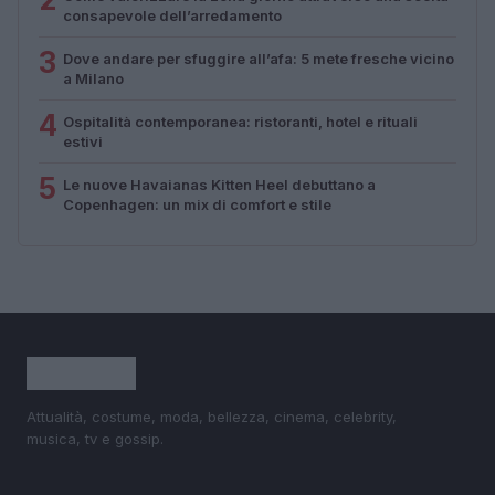
consapevole dell’arredamento
3
Dove andare per sfuggire all’afa: 5 mete fresche vicino
a Milano
4
Ospitalità contemporanea: ristoranti, hotel e rituali
estivi
5
Le nuove Havaianas Kitten Heel debuttano a
Copenhagen: un mix di comfort e stile
Attualità, costume, moda, bellezza, cinema, celebrity,
musica, tv e gossip.