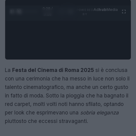
0:29 /
Ad
hub
Media
POWERED
1
/
4
3:16
BY
La
Festa del Cinema di Roma 2025
si è conclusa
con una cerimonia che ha messo in luce non solo il
talento cinematografico, ma anche un certo gusto
in fatto di moda. Sotto la pioggia che ha bagnato il
red carpet, molti volti noti hanno sfilato, optando
per look che esprimevano una
sobria eleganza
piuttosto che eccessi stravaganti.