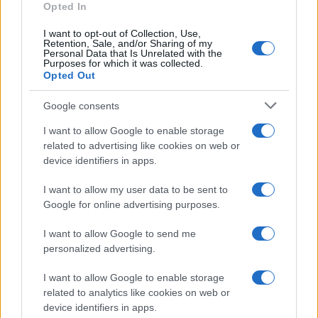
Opted In
Continua a leggere
I want to opt-out of Collection, Use,
Retention, Sale, and/or Sharing of my
Personal Data that Is Unrelated with the
Purposes for which it was collected.
LIFESTYLE
Opted Out
Google consents
I want to allow Google to enable storage
related to advertising like cookies on web or
device identifiers in apps.
I want to allow my user data to be sent to
Google for online advertising purposes.
I want to allow Google to send me
personalized advertising.
Guida step-by-step per un’immagine pubblica
I want to allow Google to enable storage
credibile e glam
related to analytics like cookies on web or
Camilla Fiore · 9 Ago 2026
device identifiers in apps.