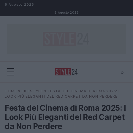
Salta al contenuto
9 Agosto 2026
9 Agosto 2026
⌕
×
⌕
HOME
»
LIFESTYLE
»
FESTA DEL CINEMA DI ROMA 2025: I
Cerca
LOOK PIÙ ELEGANTI DEL RED CARPET DA NON PERDERE
Festa del Cinema di Roma 2025: I
Look Più Eleganti del Red Carpet
da Non Perdere