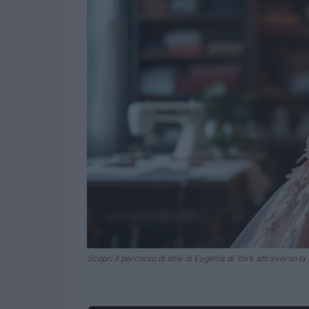
Scopri il percorso di stile di Eugenia di York attraverso l