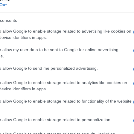
Out
i la battaglia della madre contro il cancro e lo
ugenia ha sempre mostrato un grande coraggio.
consents
a moda ha visto numerosi errori di stile. Dalla
o allow Google to enable storage related to advertising like cookies on
pessa ha spesso fatto scelte discutibili, che
evice identifiers in apps.
di moda. La sua ammirazione per la sorella
o allow my user data to be sent to Google for online advertising
tativo di emularla non sempre ha portato ai
s.
to allow Google to send me personalized advertising.
o allow Google to enable storage related to analytics like cookies on
evice identifiers in apps.
ppotto color prugna di Hobbs London, indossato
o allow Google to enable storage related to functionality of the website
verse. Mentre Beatrice ha saputo abbinarlo con
nia ha spesso optato per abbinamenti meno
o allow Google to enable storage related to personalization.
 l’importanza di un proprio stile personale,
e scelte altrui. I look di Eugenia, purtroppo,
o allow Google to enable storage related to security, including