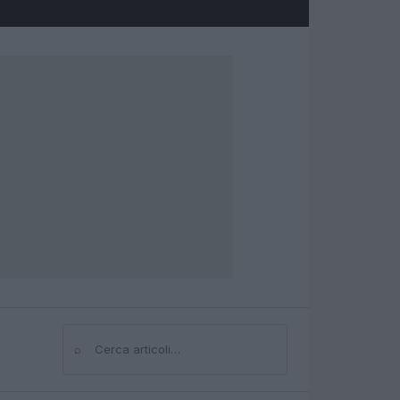
⌕
Cerca