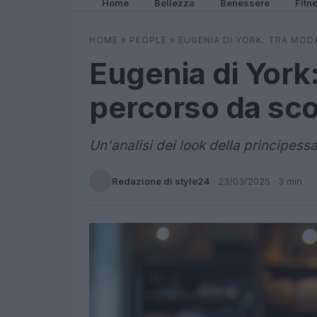
Home
Bellezza
Benessere
Fitn
HOME
»
PEOPLE
»
EUGENIA DI YORK: TRA MOD
Eugenia di York:
percorso da sco
Un'analisi dei look della principessa
Redazione di style24
·
23/03/2025
· 3 min