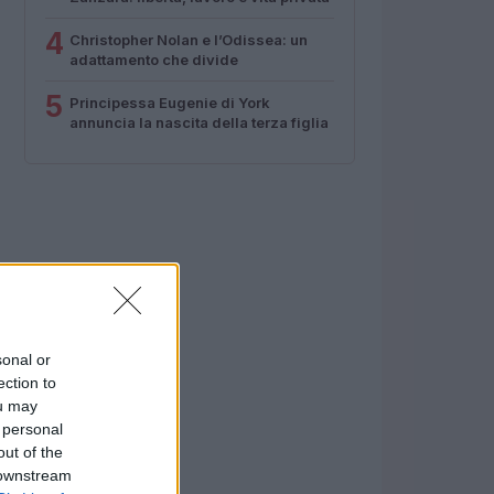
4
Christopher Nolan e l’Odissea: un
adattamento che divide
5
Principessa Eugenie di York
annuncia la nascita della terza figlia
sonal or
ection to
ou may
 personal
out of the
 downstream