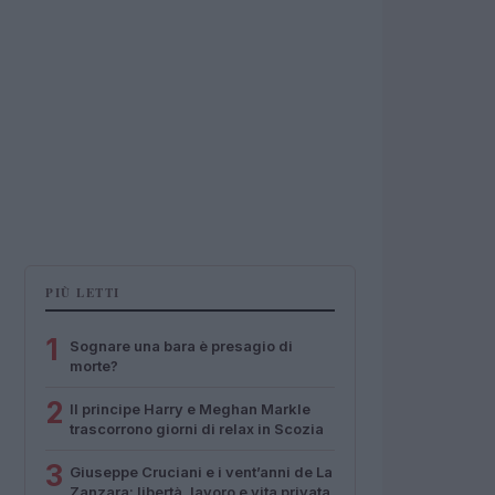
PIÙ LETTI
1
Sognare una bara è presagio di
morte?
2
Il principe Harry e Meghan Markle
trascorrono giorni di relax in Scozia
3
Giuseppe Cruciani e i vent’anni de La
Zanzara: libertà, lavoro e vita privata