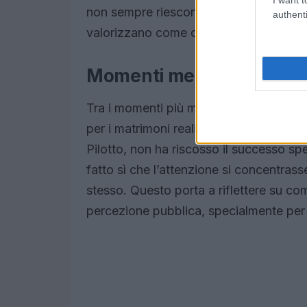
non sempre riescono a esaltare la sua f
authenti
valorizzano come dovrebbero.
Momenti memorabili e scel
Tra i momenti più memorabili della sua c
per i matrimoni reali. Tuttavia, il suo 
Pilotto, non ha riscosso il successo sp
fatto sì che l’attenzione si concentrasse
stesso. Questo porta a riflettere su com
percezione pubblica, specialmente per