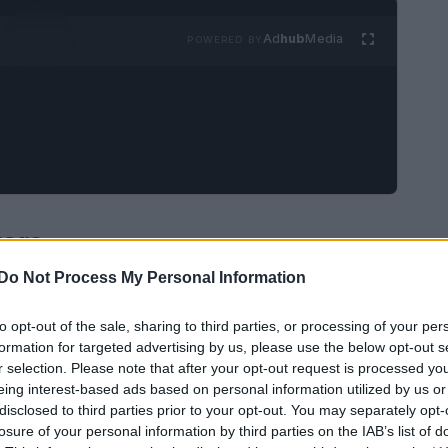
Ad
hub
Media
POWERED BY
rare
Do Not Process My Personal Information
a recentemente compiuto 35 anni, è una figura
le britannica. Amata dal pubblico, Eugenia ha
to opt-out of the sale, sharing to third parties, or processing of your per
formation for targeted advertising by us, please use the below opt-out s
a la sua carriera nel mondo della moda è stata
r selection. Please note that after your opt-out request is processed y
ondaggio della rivista
Hello!
ha rivelato che,
eing interest-based ads based on personal information utilized by us or
oyal più stimati, ma la sua immagine pubblica è
disclosed to third parties prior to your opt-out. You may separately opt-
losure of your personal information by third parties on the IAB’s list of
le sue scelte stilistiche.