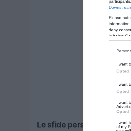
participants
Downstream 
Please note
information 
deny consent
in below Go
Persona
I want t
Opted 
I want t
Opted 
I want 
Advertis
Opted 
I want t
Le sfide personali e il co
of my P
was col