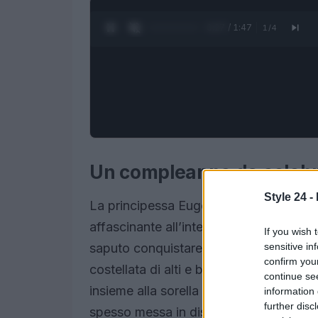
0:28 / 1:47
1
/
4
Un compleanno da celeb
Style 24 -
La principessa Eugenia di York, che h
affascinante all’interno della Casa Rea
If you wish 
sensitive in
saputo conquistare il cuore di molti, m
confirm you
costellata di alti e bassi. Un recente s
continue se
insieme alla sorella Beatrice, è tra i R
information 
further disc
spesso messa in discussione a causa del