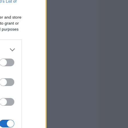
B’s List of
er and store
to grant or
ed purposes