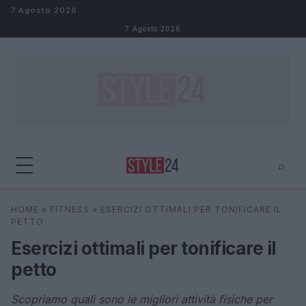
Salta al contenuto
7 Agosto 2026
7 Agosto 2026
⌕
×
⌕
HOME
»
FITNESS
»
ESERCIZI OTTIMALI PER TONIFICARE IL
Cerca
PETTO
Esercizi ottimali per tonificare il
petto
Scopriamo quali sono le migliori attività fisiche per