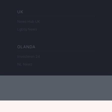
UK
News Hub UK
Lgbtq News
OLANDA
Investeren 24
NL Newz