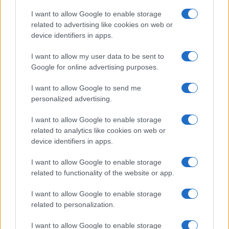
I want to allow Google to enable storage
Wearable senza schermo: guida pratica a sonno, HRV
related to advertising like cookies on web or
e recupero
device identifiers in apps.
Cristian Castiglioni · 1 Ago 2026
I want to allow my user data to be sent to
FITNESS
Google for online advertising purposes.
I want to allow Google to send me
personalized advertising.
I want to allow Google to enable storage
related to analytics like cookies on web or
device identifiers in apps.
I want to allow Google to enable storage
related to functionality of the website or app.
I want to allow Google to enable storage
Circuito total body al parco in 30 minuti a corpo libero
related to personalization.
Cristian Castiglioni · 1 Ago 2026
I want to allow Google to enable storage