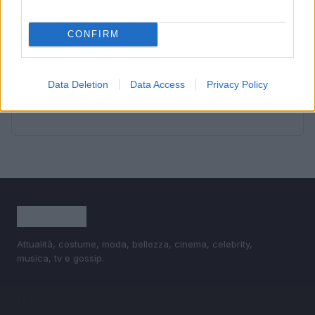
3
Fitness tracker senza schermo: guida ai dispositivi
minimal e ai dati utili
CONFIRM
4
Wearable senza schermo: guida pratica a sonno, HRV
e recupero
Data Deletion
Data Access
Privacy Policy
5
Circuiti a corpo libero: full body in 3 livelli senza
attrezzi
Attualità, costume, moda, bellezza, cinema, celebrity,
musica, tv e gossip.
SEZIONI