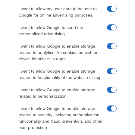
I want to allow my user data to be sent to
Google for online advertising purposes.
I want to allow Google to send me
personalized advertising.
I want to allow Google to enable storage
related to analytics like cookies on web or
device identifiers in apps.
Fitness tracker senza schermo: guida ai dispositivi
minimal e ai dati utili
I want to allow Google to enable storage
Camilla Fiore · 31 Lug 2026
related to functionality of the website or app.
I want to allow Google to enable storage
related to personalization.
PIÙ LETTI
I want to allow Google to enable storage
1
È benefico esercitarsi quando si ha il raffreddore?
related to security, including authentication
functionality and fraud prevention, and other
2
user protection.
Circuito total body al parco in 30 minuti a corpo libero