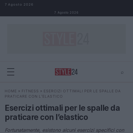
Salta al contenuto
7 Agosto 2026
7 Agosto 2026
⌕
×
⌕
HOME
»
FITNESS
»
ESERCIZI OTTIMALI PER LE SPALLE DA
Cerca
PRATICARE CON L’ELASTICO
Esercizi ottimali per le spalle da
praticare con l’elastico
Fortunatamente, esistono alcuni esercizi specifici con