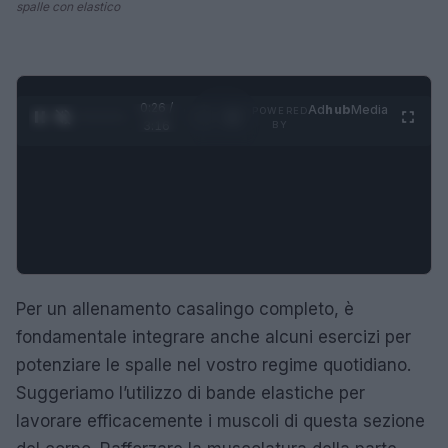
spalle con elastico
0:27 /
Ad
hub
Media
POWERED
1
/
4
3:16
BY
Per un allenamento casalingo completo, è
fondamentale integrare anche alcuni esercizi per
potenziare le spalle nel vostro regime quotidiano.
Suggeriamo l’utilizzo di bande elastiche per
lavorare efficacemente i muscoli di questa sezione