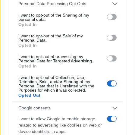
Please note that this website/app uses one or more Google
Personal Data Processing Opt Outs
services and may gather and store information including but
FITNESS
not limited to your visit or usage behaviour. You may click to
I want to opt-out of the Sharing of my
personal data.
grant or deny consent to Google and its third-party tags to
Opted In
use your data for below specified purposes in below Google
consent section.
I want to opt-out of the Sale of my
Personal Data.
Opted In
I want to opt-out of processing my
Personal Data for Targeted Advertising.
Opted In
I want to opt-out of Collection, Use,
Retention, Sale, and/or Sharing of my
Personal Data that Is Unrelated with the
Purposes for which it was collected.
Circuito total body al parco in 30 minuti a corpo libero
Opted Out
Cristian Castiglioni · 1 Ago 2026
Google consents
FITNESS
I want to allow Google to enable storage
related to advertising like cookies on web or
device identifiers in apps.