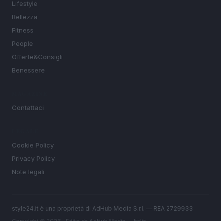
Lifestyle
Bellezza
Fitness
People
Offerte&Consigli
Benessere
MAGAZINE
Contattaci
LEGALE
Cookie Policy
Privacy Policy
Note legali
style24.it è una proprietà di AdHub Media S.r.l. — REA 2729933
Copyright © 2026 · Edito da AdHub Media — Italia