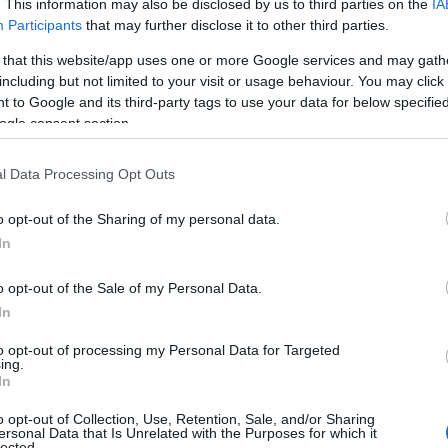
. This information may also be disclosed by us to third parties on the
IA
Participants
that may further disclose it to other third parties.
 that this website/app uses one or more Google services and may gath
including but not limited to your visit or usage behaviour. You may click 
 to Google and its third-party tags to use your data for below specifi
ogle consent section.
l Data Processing Opt Outs
o opt-out of the Sharing of my personal data.
In
o opt-out of the Sale of my Personal Data.
In
to opt-out of processing my Personal Data for Targeted
so in una piccola borsa rigida, decorata con la
ing.
In
 messaggio non è solo un gioco di parole, ma
o opt-out of Collection, Use, Retention, Sale, and/or Sharing
ria individualità attraverso lo stile.
ersonal Data that Is Unrelated with the Purposes for which it
lected.