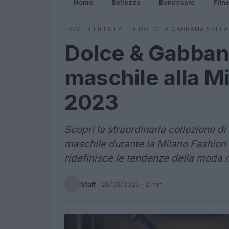
Home
Bellezza
Benessere
Fitn
HOME
»
LIFESTYLE
»
DOLCE & GABBANA SVELA 
Dolce & Gabbana
maschile alla M
2023
Scopri la straordinaria collezione d
maschile durante la Milano Fashion 
ridefinisce le tendenze della moda
Staff
·
28/09/2025
· 2 min