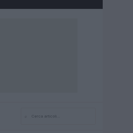
⌕
Cerca