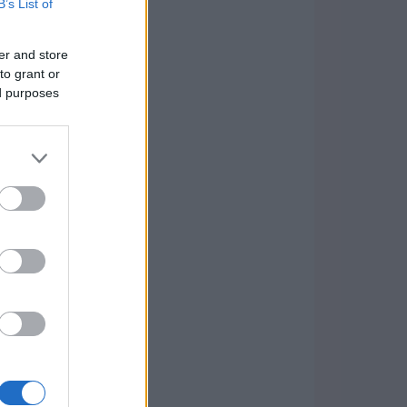
B’s List of
er and store
to grant or
ed purposes