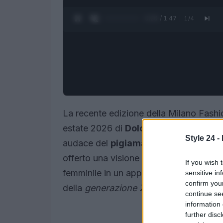
0:27 / 1:47
1
/
4
La recente edizione della Milano Fashio
estate 2026 di
Dolce & Gabbana
, che
Style 24 -
audace del
pigiama maschile
. I cre
offerto una visione fresca e innovativ
If you wish 
femminile in un approccio che rispecchi
sensitive in
confirm you
della
generazione Z
.
continue se
information 
further disc