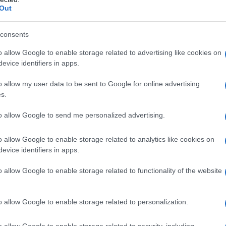
Out
giama
consents
l pigiama possa trascendere il suo uso
o allow Google to enable storage related to advertising like cookies on
comfort
e
stile
. I designer hanno presentato
evice identifiers in apps.
 con tessuti leggeri e dettagli raffinati,
o allow my user data to be sent to Google for online advertising
ato alla casa in un elemento versatile per il
s.
to allow Google to send me personalized advertising.
o allow Google to enable storage related to analytics like cookies on
evice identifiers in apps.
ai dettagli delle creazioni. La borsa ‘Please do
io elegante rivestito in
raso
con finiture dorate.
o allow Google to enable storage related to functionality of the website
tena decorativa, questa mini clutch è stata
op lingerie e stivaletti, creando un look che
o allow Google to enable storage related to personalization.
o allow Google to enable storage related to security, including