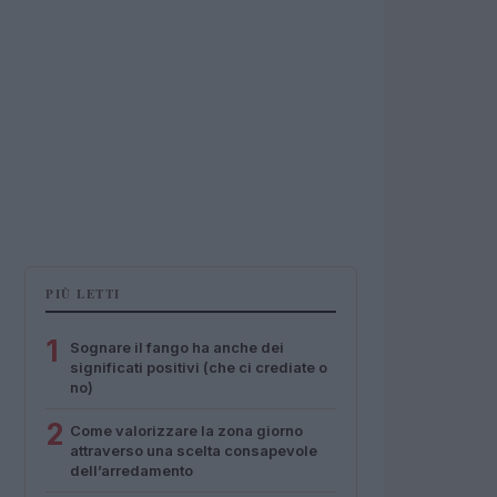
PIÙ LETTI
1
Sognare il fango ha anche dei
significati positivi (che ci crediate o
no)
2
Come valorizzare la zona giorno
attraverso una scelta consapevole
dell’arredamento