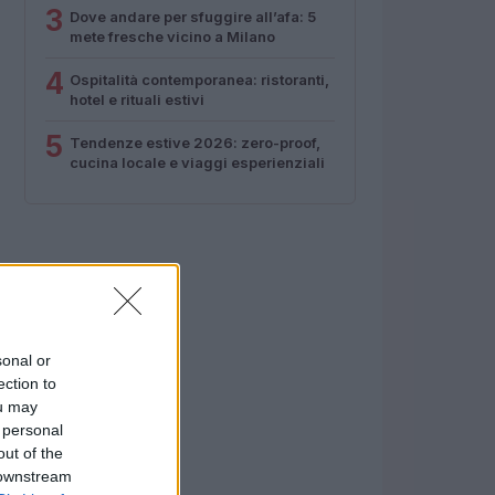
3
Dove andare per sfuggire all’afa: 5
mete fresche vicino a Milano
4
Ospitalità contemporanea: ristoranti,
hotel e rituali estivi
5
Tendenze estive 2026: zero-proof,
cucina locale e viaggi esperienziali
sonal or
ection to
ou may
 personal
out of the
 downstream