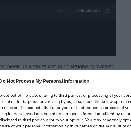
Ad
hub
Media
POWERED BY
n Week ha visto sfilare la collezione primavera
 ha portato in passerella un’interpretazione
Do Not Process My Personal Information
atori Domenico Dolce e Stefano Gabbana hanno
a, mescolando elementi di moda maschile e
to opt-out of the sale, sharing to third parties, or processing of your per
a perfettamente il desiderio di libertà espressivo
formation for targeted advertising by us, please use the below opt-out s
r selection. Please note that after your opt-out request is processed y
eing interest-based ads based on personal information utilized by us or
disclosed to third parties prior to your opt-out. You may separately opt-
losure of your personal information by third parties on the IAB’s list of