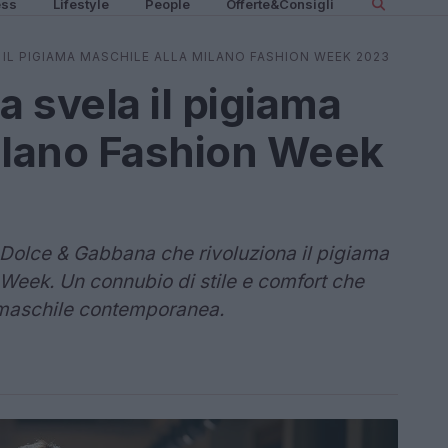
ess
Lifestyle
People
Offerte&Consigli
IL PIGIAMA MASCHILE ALLA MILANO FASHION WEEK 2023
 svela il pigiama
ilano Fashion Week
i Dolce & Gabbana che rivoluziona il pigiama
Week. Un connubio di stile e comfort che
 maschile contemporanea.