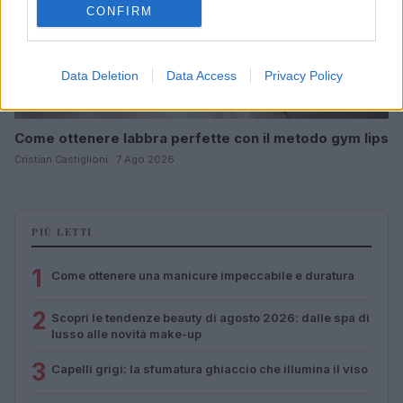
CONFIRM
Data Deletion
Data Access
Privacy Policy
Come ottenere labbra perfette con il metodo gym lips
Cristian Castiglioni · 7 Ago 2026
PIÙ LETTI
1
Come ottenere una manicure impeccabile e duratura
2
Scopri le tendenze beauty di agosto 2026: dalle spa di
lusso alle novità make-up
3
Capelli grigi: la sfumatura ghiaccio che illumina il viso