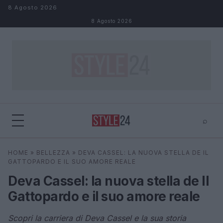
Salta al contenuto
8 Agosto 2026
8 Agosto 2026
⌕
×
⌕
HOME
»
BELLEZZA
»
DEVA CASSEL: LA NUOVA STELLA DE IL
Cerca
GATTOPARDO E IL SUO AMORE REALE
Deva Cassel: la nuova stella de Il
Gattopardo e il suo amore reale
Scopri la carriera di Deva Cassel e la sua storia