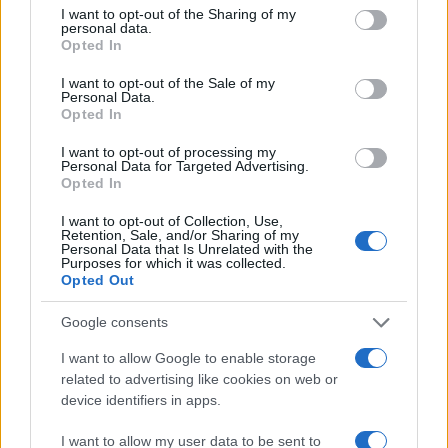
not limited to your visit or usage behaviour. You may click to
I want to opt-out of the Sharing of my
personal data.
grant or deny consent to Google and its third-party tags to
BELLEZZA
Opted In
use your data for below specified purposes in below Google
consent section.
I want to opt-out of the Sale of my
Personal Data.
Opted In
I want to opt-out of processing my
Personal Data for Targeted Advertising.
Opted In
I want to opt-out of Collection, Use,
Retention, Sale, and/or Sharing of my
Personal Data that Is Unrelated with the
Purposes for which it was collected.
Opted Out
Emma trasforma il bikini animalier in un must-have
Google consents
glamour
I want to allow Google to enable storage
Cristian Castiglioni · 7 Ago 2026
related to advertising like cookies on web or
device identifiers in apps.
BELLEZZA
I want to allow my user data to be sent to