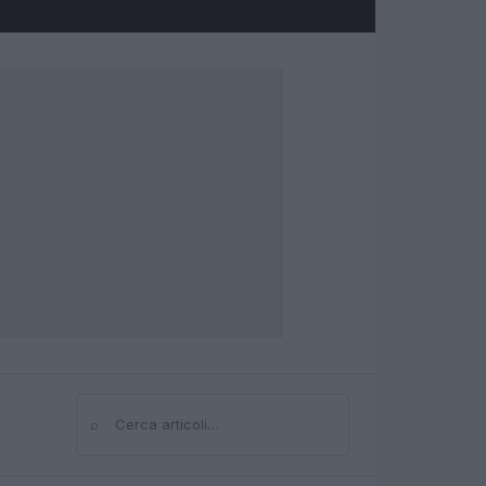
⌕
Cerca