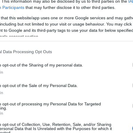
. This information may also be disclosed by us to third parties on the
IA
Participants
that may further disclose it to other third parties.
 that this website/app uses one or more Google services and may gath
including but not limited to your visit or usage behaviour. You may click 
 to Google and its third-party tags to use your data for below specifi
ogle consent section.
l Data Processing Opt Outs
o opt-out of the Sharing of my personal data.
In
o opt-out of the Sale of my Personal Data.
In
a di New York più sinergico con le settimane
to opt-out of processing my Personal Data for Targeted
ing.
 il CFDA ha preso questa decisione tenendo in
In
ltri eventi culturali. Joseph Maglieri, il direttore
o opt-out of Collection, Use, Retention, Sale, and/or Sharing
ersonal Data that Is Unrelated with the Purposes for which it
ella moda, ha condiviso queste informazioni in un
lected.