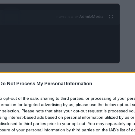
Ad
hub
Media
POWERED BY
k
si prepara a fare il suo debutto nel 2026 con
ion Designers of America
(CFDA) ha
Do Not Process My Personal Information
l
mercoledì 11 al lunedì 16 febbraio 2026
.
to opt-out of the sale, sharing to third parties, or processing of your per
 significativo nel panorama della moda,
formation for targeted advertising by us, please use the below opt-out s
endario globale degli eventi di moda.
r selection. Please note that after your opt-out request is processed y
eing interest-based ads based on personal information utilized by us or
disclosed to third parties prior to your opt-out. You may separately opt-
losure of your personal information by third parties on the IAB’s list of