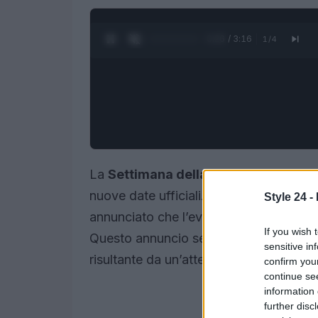
0:27 / 3:16
1
/
4
La
Settimana della Moda di New Yor
nuove date ufficiali. Il
Council of Fash
Style 24 -
annunciato che l’evento si svolgerà da
If you wish 
Questo annuncio segna un cambiamento
sensitive in
risultante da un’attenta analisi del cal
confirm you
continue se
information 
further disc