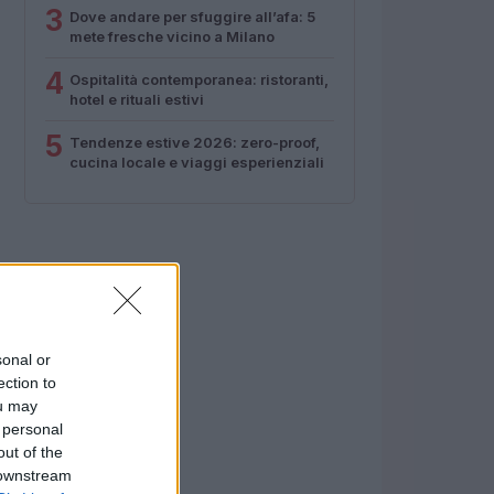
3
Dove andare per sfuggire all’afa: 5
mete fresche vicino a Milano
4
Ospitalità contemporanea: ristoranti,
hotel e rituali estivi
5
Tendenze estive 2026: zero-proof,
cucina locale e viaggi esperienziali
sonal or
ection to
ou may
 personal
out of the
 downstream