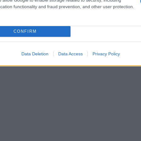
e in un settore dove la tempistica può influenzare
cation functionality and fraud prevention, and other user protection.
rchio.
CONFIRM
Data Deletion
Data Access
Privacy Policy