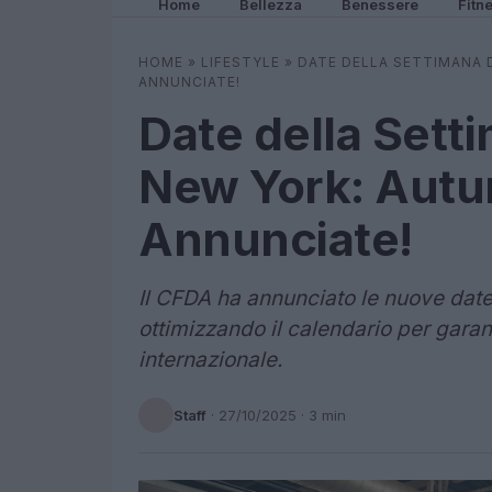
Home
Bellezza
Benessere
Fitn
HOME
»
LIFESTYLE
»
DATE DELLA SETTIMANA 
ANNUNCIATE!
Date della Sett
New York: Autu
Annunciate!
Il CFDA ha annunciato le nuove da
ottimizzando il calendario per garan
internazionale.
Staff
·
27/10/2025
· 3 min