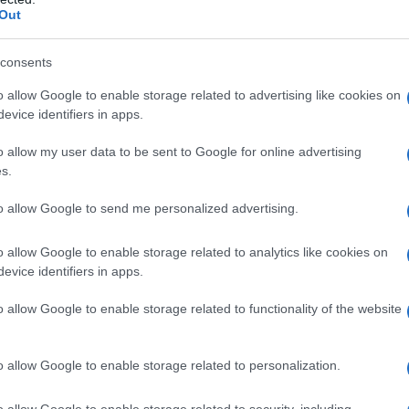
Out
i rimanere in linea con gli eventi internazionali.
consents
mbiamento
o allow Google to enable storage related to advertising like cookies on
evice identifiers in apps.
per offrire ai marchi e ai loro team un tempo
spiegato che, poiché la NYFW di settembre 2025
o allow my user data to be sent to Google for online advertising
s.
, mantenere le date tradizionali di inizio febbraio
re una settimana di preparazione. Questo avrebbe
to allow Google to send me personalized advertising.
rio tra New York e le altre capitali della moda.
o allow Google to enable storage related to analytics like cookies on
evice identifiers in apps.
designer
o allow Google to enable storage related to functionality of the website
ilita la programmazione generale, ma offre
 che devono adattarsi a varie stagioni. La
o allow Google to enable storage related to personalization.
consente una transizione più fluida, riducendo
a preparazione delle collezioni. L’importanza di
o allow Google to enable storage related to security, including