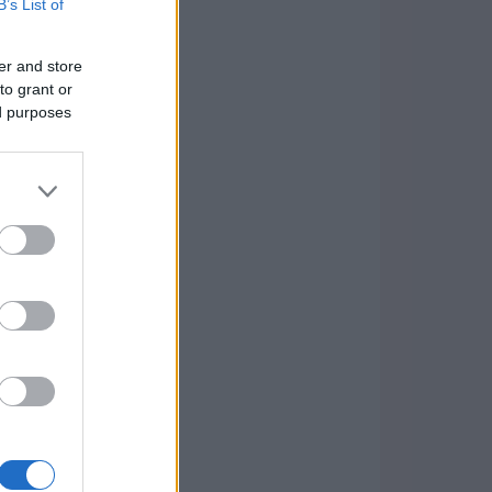
B’s List of
er and store
to grant or
ed purposes