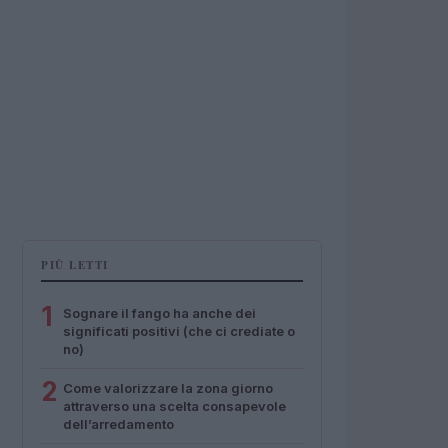
PIÙ LETTI
1
Sognare il fango ha anche dei
significati positivi (che ci crediate o
no)
2
Come valorizzare la zona giorno
attraverso una scelta consapevole
dell’arredamento