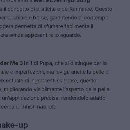
ato troviamo il
We’re Even Hydrating
a il concetto di praticità e performance. Questo
 per occhiaie e borse, garantendo al contempo
eggera permette di sfumare facilmente il
tura senza appesantire lo sguardo.
er Me 3 in 1
di Pupa, che si distingue per la
iaie e imperfezioni, ma leviga anche la pelle e
ercentuale di ingredienti skincare, questo
, migliorando visibilmente l’aspetto della pelle.
te un’applicazione precisa, rendendolo adatto
cerca un finish naturale.
 make-up