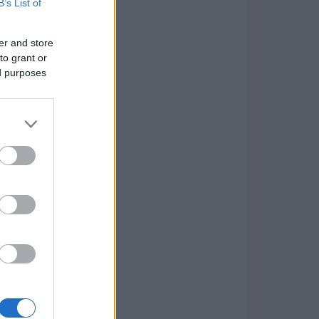
B’s List of
er and store
to grant or
ed purposes