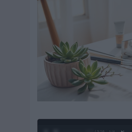
0:28 / 3:16
1
/
4