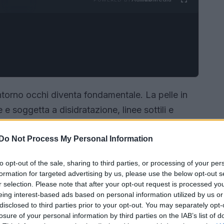
ontorno occhi diventa fondamentale. La pelle in
e soggetta a disidratazione, linee sottili e
re i difetti; i correttori moderni si propongono
Do Not Process My Personal Information
binando trucco e skincare in un’unica formula
to opt-out of the sale, sharing to third parties, or processing of your per
formation for targeted advertising by us, please use the below opt-out s
r selection. Please note that after your opt-out request is processed y
eing interest-based ads based on personal information utilized by us or
disclosed to third parties prior to your opt-out. You may separately opt-
losure of your personal information by third parties on the IAB’s list of