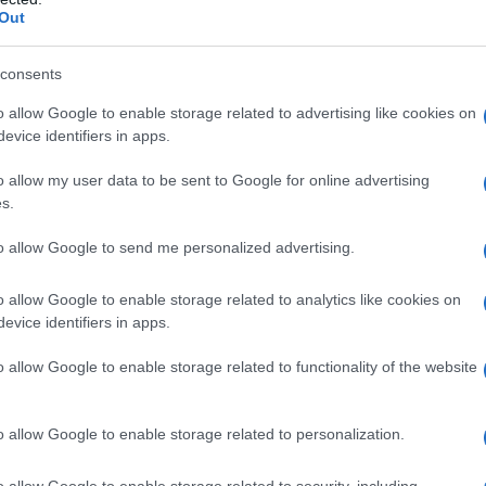
Out
voluti, passando da semplici strumenti di
consents
a nuova tendenza è quella di formulazioni che
o allow Google to enable storage related to advertising like cookies on
trattare
la pelle contemporaneamente. In
evice identifiers in apps.
si, è cruciale scegliere un correttore che non
ona morbida e luminosa.
o allow my user data to be sent to Google for online advertising
s.
della pelle
to allow Google to send me personalized advertising.
ici
,
acido ialuronico
e
estratti vegetali
sono
o allow Google to enable storage related to analytics like cookies on
 naturale. Questi ingredienti non solo camuffano
evice identifiers in apps.
igliorare la texture della pelle nel tempo,
o allow Google to enable storage related to functionality of the website
 proprio trattamento quotidiano. La leggerezza
tarsi all’incarnato rendono l’applicazione
o allow Google to enable storage related to personalization.
 più frenetiche.
o allow Google to enable storage related to security, including