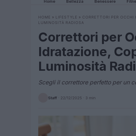
Home
Bellezza
Benessere
Fitn
HOME
»
LIFESTYLE
»
CORRETTORI PER OCCHI 
LUMINOSITÀ RADIOSA
Correttori per O
Idratazione, Co
Luminosità Rad
Scegli il correttore perfetto per un
Staff
·
22/12/2025
· 3 min