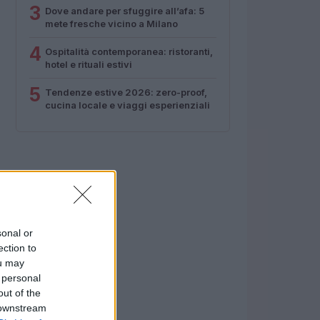
3
Dove andare per sfuggire all’afa: 5
mete fresche vicino a Milano
4
Ospitalità contemporanea: ristoranti,
hotel e rituali estivi
5
Tendenze estive 2026: zero-proof,
cucina locale e viaggi esperienziali
sonal or
ection to
ou may
 personal
out of the
 downstream