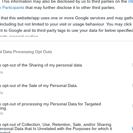
. This information may also be disclosed by us to third parties on the
IA
Participants
that may further disclose it to other third parties.
 that this website/app uses one or more Google services and may gath
including but not limited to your visit or usage behaviour. You may click 
 to Google and its third-party tags to use your data for below specifi
ogle consent section.
l Data Processing Opt Outs
o opt-out of the Sharing of my personal data.
In
o opt-out of the Sale of my Personal Data.
tico, sono disponibili prodotti che promettono
In
che di nutrire e illuminare la pelle. I correttori
to opt-out of processing my Personal Data for Targeted
gredienti attivi che lavorano in sinergia per
ing.
In
o risultati visibili anche nel lungo termine.
o opt-out of Collection, Use, Retention, Sale, and/or Sharing
ersonal Data that Is Unrelated with the Purposes for which it
lected.