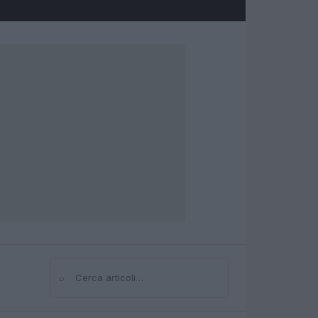
⌕
Cerca