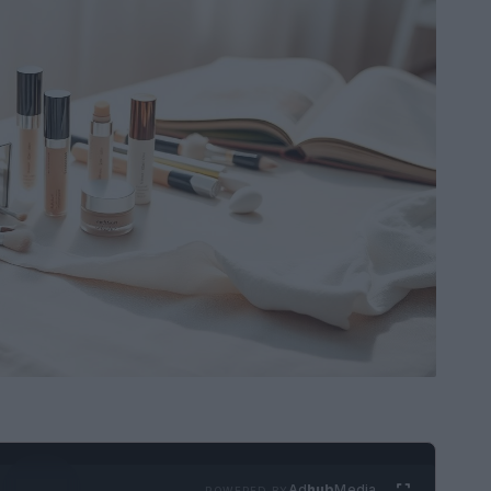
Ad
hub
Media
POWERED BY