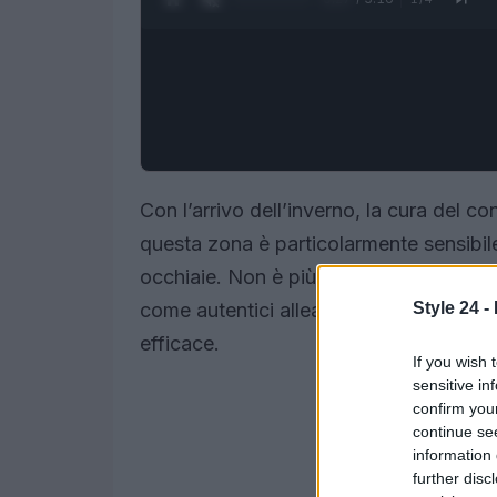
Con l’arrivo dell’inverno, la cura del c
questa zona è particolarmente sensibile 
occhiaie. Non è più sufficiente maschera
Style 24 -
come autentici alleati di bellezza, com
efficace.
If you wish 
sensitive in
confirm you
continue se
information 
further disc