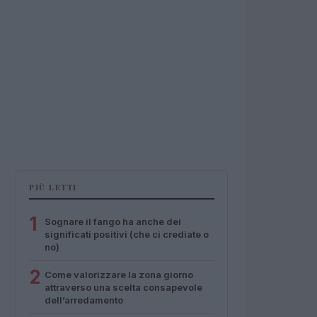
PIÙ LETTI
1
Sognare il fango ha anche dei
significati positivi (che ci crediate o
no)
2
Come valorizzare la zona giorno
attraverso una scelta consapevole
dell’arredamento