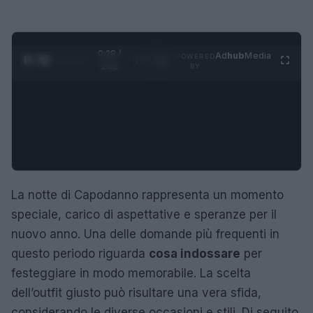
0:28 /
Ad
hub
Media
POWERED
1
/
4
2:02
BY
La notte di Capodanno rappresenta un momento
speciale, carico di aspettative e speranze per il
nuovo anno. Una delle domande più frequenti in
questo periodo riguarda
cosa indossare
per
festeggiare in modo memorabile. La scelta
dell’outfit giusto può risultare una vera sfida,
considerando le diverse occasioni e stili. Di seguito