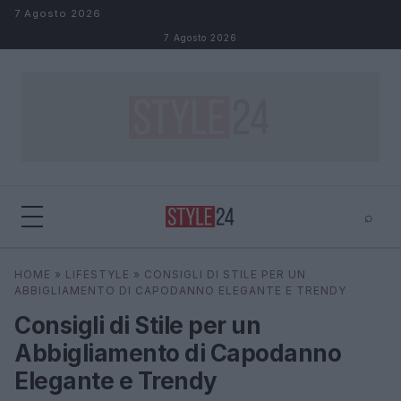
Salta al contenuto
7 Agosto 2026
7 Agosto 2026
⌕
×
⌕
HOME
»
LIFESTYLE
»
CONSIGLI DI STILE PER UN
Cerca
ABBIGLIAMENTO DI CAPODANNO ELEGANTE E TRENDY
Consigli di Stile per un
Abbigliamento di Capodanno
Elegante e Trendy