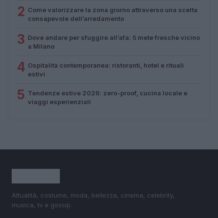
2
Come valorizzare la zona giorno attraverso una scelta
consapevole dell’arredamento
3
Dove andare per sfuggire all’afa: 5 mete fresche vicino
a Milano
4
Ospitalità contemporanea: ristoranti, hotel e rituali
estivi
5
Tendenze estive 2026: zero-proof, cucina locale e
viaggi esperienziali
Attualità, costume, moda, bellezza, cinema, celebrity,
musica, tv e gossip.