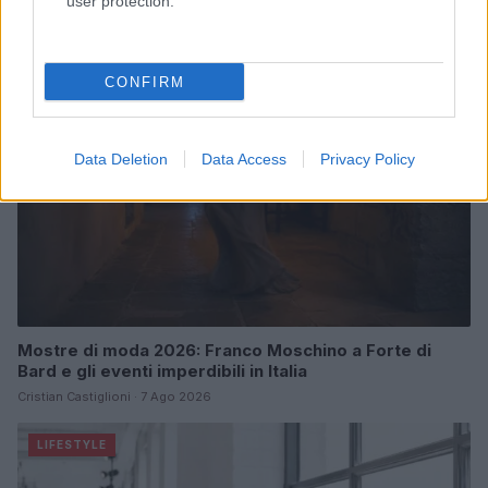
user protection.
LIFESTYLE
CONFIRM
Data Deletion
Data Access
Privacy Policy
Mostre di moda 2026: Franco Moschino a Forte di
Bard e gli eventi imperdibili in Italia
Cristian Castiglioni · 7 Ago 2026
LIFESTYLE