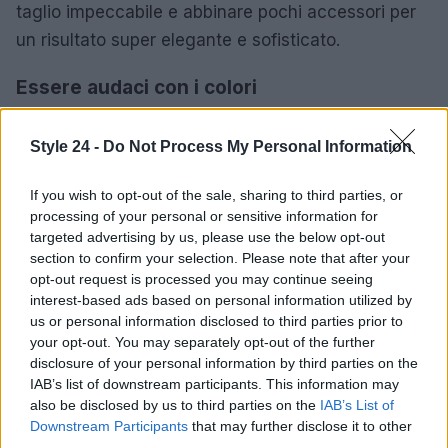
taglio impeccabile e abbinare pochi accessori per
un risultato super elegante e sofisticato.
Essere audaci con i colori
Se è prevista una serata in compagnia di amici in
Style 24 -
Do Not Process My Personal Information
un ambiente rilassato, il
comfort
deve essere la
priorità. Tuttavia, non è necessario rinunciare allo
If you wish to opt-out of the sale, sharing to third parties, or
stile. Una combinazione vincente potrebbe
processing of your personal or sensitive information for
consistere in una
gonna in lana
abbinata a un
targeted advertising by us, please use the below opt-out
section to confirm your selection. Please note that after your
pullover morbido
con spalle scoperte, completata
opt-out request is processed you may continue seeing
da scarpe in vernice di un vivace rosso, simbolo di
interest-based ads based on personal information utilized by
buon auspicio. Questo outfit è ideale per godere
us or personal information disclosed to third parties prior to
your opt-out. You may separately opt-out of the further
della serata senza compromettere il look.0
disclosure of your personal information by third parties on the
IAB’s list of downstream participants. This information may
also be disclosed by us to third parties on the
IAB’s List of
Downstream Participants
that may further disclose it to other
AUTORE
third parties.