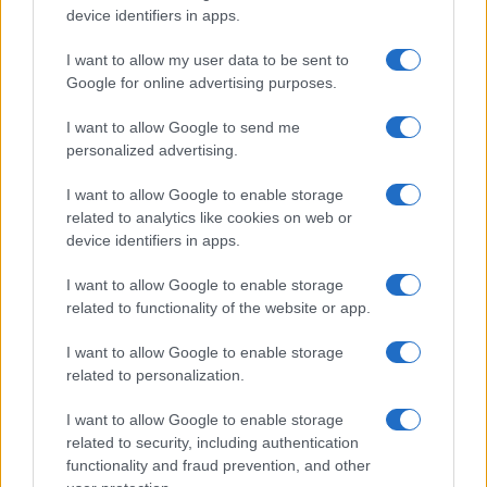
device identifiers in apps.
I want to allow my user data to be sent to
Continua a leggere
Google for online advertising purposes.
I want to allow Google to send me
LIFESTYLE
personalized advertising.
I want to allow Google to enable storage
related to analytics like cookies on web or
device identifiers in apps.
I want to allow Google to enable storage
related to functionality of the website or app.
I want to allow Google to enable storage
related to personalization.
I want to allow Google to enable storage
Italia, cultura e soft power: come valorizzare il nostro
related to security, including authentication
patrimonio
functionality and fraud prevention, and other
Camilla Fiore · 7 Ago 2026