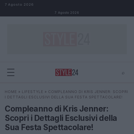
Salta al contenuto
7 Agosto 2026
7 Agosto 2026
⌕
×
⌕
HOME
»
LIFESTYLE
»
COMPLEANNO DI KRIS JENNER: SCOPRI
Cerca
I DETTAGLI ESCLUSIVI DELLA SUA FESTA SPETTACOLARE!
Compleanno di Kris Jenner:
Scopri i Dettagli Esclusivi della
Sua Festa Spettacolare!