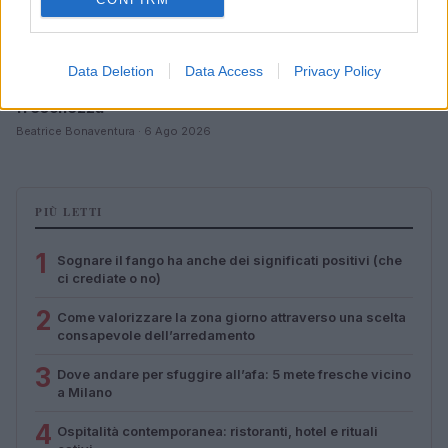
Data Deletion
Data Access
Privacy Policy
Scopri i must have di Mango per l’estate 2026: stile e
freschezza
Beatrice Bonaventura · 6 Ago 2026
PIÙ LETTI
1
Sognare il fango ha anche dei significati positivi (che
ci crediate o no)
2
Come valorizzare la zona giorno attraverso una scelta
consapevole dell’arredamento
3
Dove andare per sfuggire all’afa: 5 mete fresche vicino
a Milano
4
Ospitalità contemporanea: ristoranti, hotel e rituali