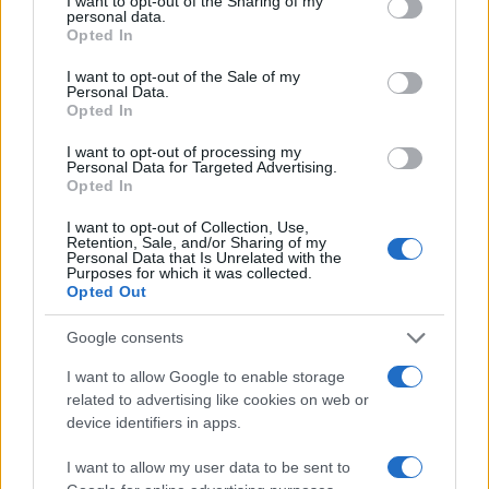
not limited to your visit or usage behaviour. You may click to
I want to opt-out of the Sharing of my
personal data.
grant or deny consent to Google and its third-party tags to
Opted In
use your data for below specified purposes in below Google
consent section.
I want to opt-out of the Sale of my
Personal Data.
Opted In
I want to opt-out of processing my
Personal Data for Targeted Advertising.
Opted In
I want to opt-out of Collection, Use,
Retention, Sale, and/or Sharing of my
Personal Data that Is Unrelated with the
Purposes for which it was collected.
Dove si terrà Vogue World nel 2027: la scelta di San
Opted Out
Francisco
Matteo Pellegrino · 6 Ago 2026
Google consents
LIFESTYLE
I want to allow Google to enable storage
related to advertising like cookies on web or
device identifiers in apps.
I want to allow my user data to be sent to