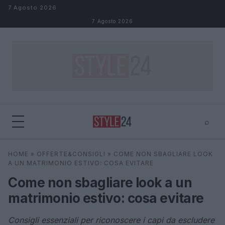
Salta al contenuto
7 Agosto 2026
7 Agosto 2026
⌕
×
⌕
HOME
»
OFFERTE&CONSIGLI
»
COME NON SBAGLIARE LOOK
Cerca
A UN MATRIMONIO ESTIVO: COSA EVITARE
Come non sbagliare look a un
matrimonio estivo: cosa evitare
Consigli essenziali per riconoscere i capi da escludere