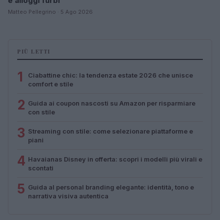
e alloggi furbi
Matteo Pellegrino · 5 Ago 2026
PIÙ LETTI
1
Ciabattine chic: la tendenza estate 2026 che unisce
comfort e stile
2
Guida ai coupon nascosti su Amazon per risparmiare
con stile
3
Streaming con stile: come selezionare piattaforme e
piani
4
Havaianas Disney in offerta: scopri i modelli più virali e
scontati
5
Guida al personal branding elegante: identità, tono e
narrativa visiva autentica