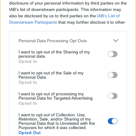
disclosure of your personal information by third parties on the
IAB’s list of downstream participants. This information may
AUTORE
also be disclosed by us to third parties on the
IAB’s List of
Ilaria Mauri
Downstream Participants
that may further disclose it to other
Ilaria Mauri, bolognese, decise di seguire il
third parties.
giornalismo sportivo dopo una notte al
Please note that this website/app uses one or more Google
Dall'Ara durante una partita decisiva: oggi
Personal Data Processing Opt Outs
services and may gather and store information including but
coordina le pagine di competizioni e
not limited to your visit or usage behaviour. You may click to
I want to opt-out of the Sharing of my
commenti. In redazione predilige reportage
personal data.
grant or deny consent to Google and its third-party tags to
sul campo e conserva il biglietto di quella
Opted In
use your data for below specified purposes in below Google
partita come prova della svolta.
consent section.
I want to opt-out of the Sale of my
Personal Data.
Opted In
I want to opt-out of processing my
Personal Data for Targeted Advertising.
Opted In
I want to opt-out of Collection, Use,
Retention, Sale, and/or Sharing of my
Personal Data that Is Unrelated with the
Purposes for which it was collected.
Opted Out