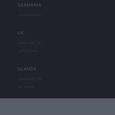
GERMANIA
Investieren24
UK
News Hub UK
Lgbtq News
OLANDA
Investeren 24
NL Newz