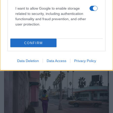
I want to allow Google to enable storage
related to security, including authentication
functionality and fraud prevention, and other
user protection.
Guida al personal branding elegante: identità, tono e
CONFIRM
narrativa visiva autentica
Cristian Castiglioni · 6 Ago 2026
Data Deletion
Data Access
Privacy Policy
OFFERTE&CONSIGLI