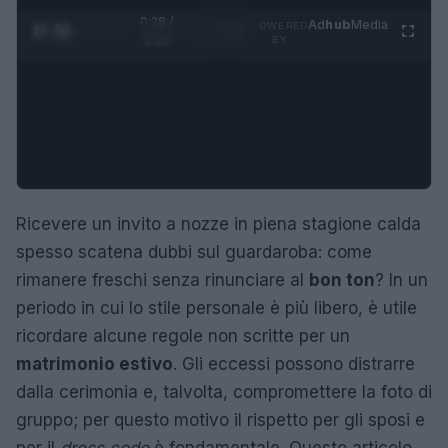
0:29 /
Ad
hub
Media
POWERED
1
/
4
3:16
BY
Ricevere un invito a nozze in piena stagione calda
spesso scatena dubbi sul guardaroba: come
rimanere freschi senza rinunciare al
bon ton
? In un
periodo in cui lo stile personale è più libero, è utile
ricordare alcune regole non scritte per un
matrimonio estivo
. Gli eccessi possono distrarre
dalla cerimonia e, talvolta, compromettere la foto di
gruppo; per questo motivo il rispetto per gli sposi e
per il
dress code
è fondamentale. Questo articolo