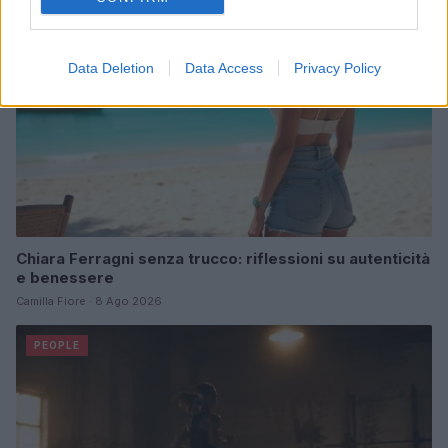
Data Deletion
Data Access
Privacy Policy
Chiara Ferragni senza trucco: riflessioni su autenticità
e benessere
Camilla Fiore · 8 Ago 2026
PEOPLE