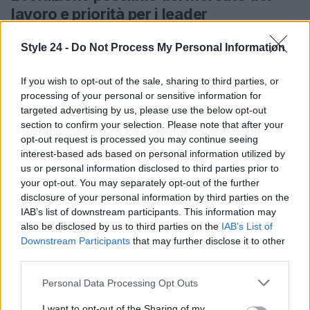
lavoro e priorità per i leader
La rivoluzione in atto non è semplicemente
Style 24 -
Do Not Process My Personal Information
sostitutiva: molte attività verranno trasformate,
alcune scompariranno e altre nuove emergeranno.
If you wish to opt-out of the sale, sharing to third parties, or
processing of your personal or sensitive information for
Strumenti come i modelli linguistici, i sistemi
targeted advertising by us, please use the below opt-out
multimodali e le soluzioni di data analytics hanno
section to confirm your selection. Please note that after your
impatti differenti: dove si lavora su testi e
opt-out request is processed you may continue seeing
interest-based ads based on personal information utilized by
conoscenza, gli LLM accelerano e ampliano
us or personal information disclosed to third parties prior to
capacità; dove serve analisi predittiva, rimangono
your opt-out. You may separately opt-out of the further
fondamentali gli strumenti di machine learning
disclosure of your personal information by third parties on the
IAB’s list of downstream participants. This information may
classico.
also be disclosed by us to third parties on the
IAB’s List of
Downstream Participants
that may further disclose it to other
Per i vertici aziendali la sfida principale è convertire
third parties.
la maggiore efficienza in valore umano e di
Please note that this website/app uses one or more Google
Personal Data Processing Opt Outs
business: definire responsabilità sull’AI, colmare
services and may gather and store information including but
gap di competenze e garantire che l’innovazione
not limited to your visit or usage behaviour. You may click to
I want to opt-out of the Sharing of my