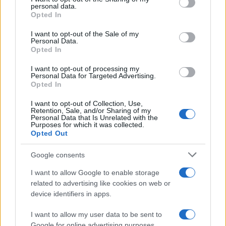
personal data.
grant or deny consent to Google and its third-party tags to
non generi nuovi colli di bottiglia organizzativi. Il
Opted In
use your data for below specified purposes in below Google
futuro del lavoro potrebbe
consent section.
I want to opt-out of the Sale of my
Personal Data.
Opted In
AUTORE
I want to opt-out of processing my
Personal Data for Targeted Advertising.
Beatrice Bonaventura
Opted In
Beatrice Bonaventura ricorda la decisione di
lasciare le passerelle di Firenze dopo un
I want to opt-out of Collection, Use,
Retention, Sale, and/or Sharing of my
servizio su sartorie locali; da allora guida
Personal Data that Is Unrelated with the
scelte stilistiche pratiche per lettori. In
Purposes for which it was collected.
Opted Out
redazione propone palette sobrie e mantiene
un archivio personale di tagli e cartamodelli
Google consents
d’epoca.
I want to allow Google to enable storage
related to advertising like cookies on web or
device identifiers in apps.
I want to allow my user data to be sent to
Google for online advertising purposes.