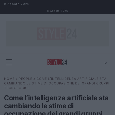
Salta al contenuto
8 Agosto 2026
8 Agosto 2026
⌕
×
⌕
HOME
»
PEOPLE
»
COME L’INTELLIGENZA ARTIFICIALE STA
Cerca
CAMBIANDO LE STIME DI OCCUPAZIONE DEI GRANDI GRUPPI
TECNOLOGICI
Come l’intelligenza artificiale sta
cambiando le stime di
occupazione dei grandi gruppi