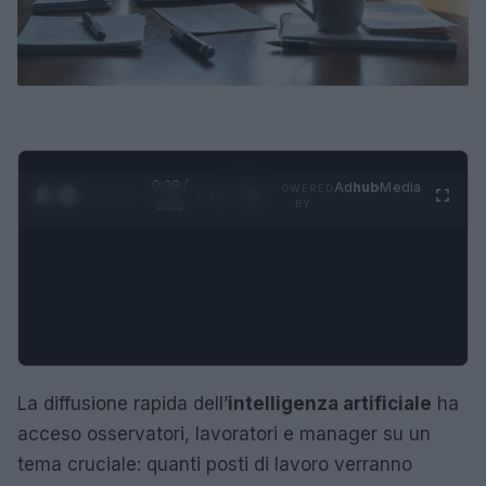
0:29 /
Ad
hub
Media
POWERED
1
/
4
2:02
BY
La diffusione rapida dell’
intelligenza artificiale
ha
acceso osservatori, lavoratori e manager su un
tema cruciale: quanti posti di lavoro verranno