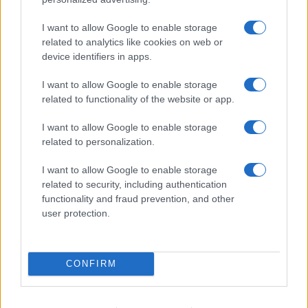
Cristian Castiglioni · 7 Ago 2026
I want to allow Google to enable storage
related to analytics like cookies on web or
device identifiers in apps.
PIÙ LETTI
I want to allow Google to enable storage
1
Sognare il fango ha anche dei significati positivi (che
related to functionality of the website or app.
ci crediate o no)
2
I want to allow Google to enable storage
Come valorizzare la zona giorno attraverso una scelta
related to personalization.
consapevole dell’arredamento
3
Dove andare per sfuggire all’afa: 5 mete fresche vicino
I want to allow Google to enable storage
a Milano
related to security, including authentication
functionality and fraud prevention, and other
4
Ospitalità contemporanea: ristoranti, hotel e rituali
user protection.
estivi
5
Tendenze estive 2026: zero-proof, cucina locale e
viaggi esperienziali
CONFIRM