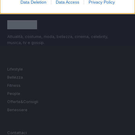
Data Deletion
Data Access
Privacy Policy
Attualità, costume, moda, bellezza, cinema, celebrity,
musica, tv e gossip.
SEZIONI
Lifestyle
Bellezza
Fitness
People
Offerte&Consigli
Benessere
MAGAZINE
Contattaci