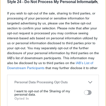
Style 24 -
Do Not Process My Personal Information
If you wish to opt-out of the sale, sharing to third parties, or
processing of your personal or sensitive information for
targeted advertising by us, please use the below opt-out
section to confirm your selection. Please note that after your
Mostre di moda 2026: Franco Moschino a Forte di
opt-out request is processed you may continue seeing
Bard e gli eventi imperdibili in Italia
interest-based ads based on personal information utilized by
Cristian Castiglioni · 7 Ago 2026
us or personal information disclosed to third parties prior to
your opt-out. You may separately opt-out of the further
LIFESTYLE
disclosure of your personal information by third parties on the
IAB’s list of downstream participants. This information may
also be disclosed by us to third parties on the
IAB’s List of
Downstream Participants
that may further disclose it to other
third parties.
Please note that this website/app uses one or more Google
Personal Data Processing Opt Outs
services and may gather and store information including but
not limited to your visit or usage behaviour. You may click to
I want to opt-out of the Sharing of my
personal data.
grant or deny consent to Google and its third-party tags to
Opted In
use your data for below specified purposes in below Google
consent section.