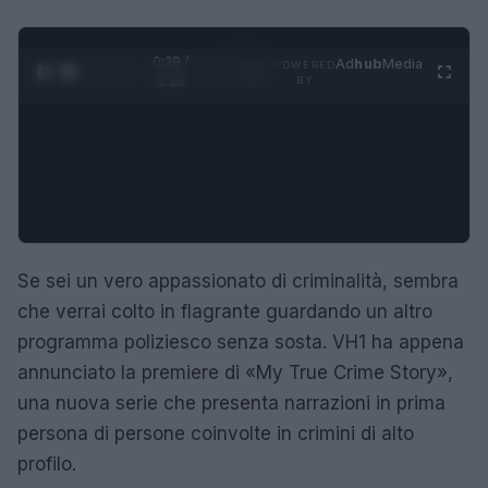
0:28 /
Ad
hub
Media
POWERED
1
/
4
3:16
BY
Se sei un vero appassionato di criminalità, sembra
che verrai colto in flagrante guardando un altro
programma poliziesco senza sosta. VH1 ha appena
annunciato la premiere di «My True Crime Story»,
una nuova serie che presenta narrazioni in prima
persona di persone coinvolte in crimini di alto
profilo.