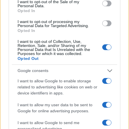
I want to opt-out of the Sale of my
Personal Data.
Opted In
Le nuove Havaianas Kitten Heel debuttano a
Copenhagen: un mix di comfort e stile
I want to opt-out of processing my
Matteo Pellegrino · 7 Ago 2026
Personal Data for Targeted Advertising.
Opted In
LIFESTYLE
I want to opt-out of Collection, Use,
Retention, Sale, and/or Sharing of my
Personal Data that Is Unrelated with the
Purposes for which it was collected.
Opted Out
Google consents
I want to allow Google to enable storage
related to advertising like cookies on web or
device identifiers in apps.
I want to allow my user data to be sent to
Google for online advertising purposes.
Look da ufficio estate 2026: consigli per un
abbigliamento fresco e professionale
I want to allow Google to send me
personalized advertising.