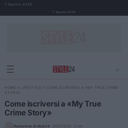
Salta al contenuto
7 Agosto 2026
7 Agosto 2026
⌕
×
⌕
HOME
»
LIFESTYLE
»
COME ISCRIVERSI A «MY TRUE CRIME
Cerca
STORY»
Come iscriversi a «My True
Crime Story»
Redazione di style24
·
20/07/2021
· 2 min