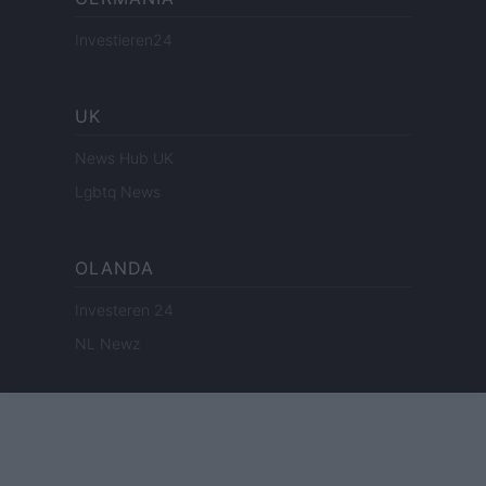
Investieren24
UK
News Hub UK
Lgbtq News
OLANDA
Investeren 24
NL Newz