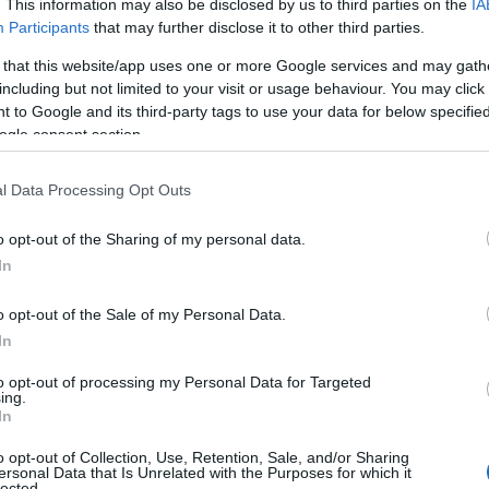
. This information may also be disclosed by us to third parties on the
IA
Participants
that may further disclose it to other third parties.
 that this website/app uses one or more Google services and may gath
including but not limited to your visit or usage behaviour. You may click 
 to Google and its third-party tags to use your data for below specifi
ogle consent section.
l Data Processing Opt Outs
o opt-out of the Sharing of my personal data.
In
ozioni
o opt-out of the Sale of my Personal Data.
senso che interagisce direttamente con il
In
o responsabile delle emozioni e della memoria.
to opt-out of processing my Personal Data for Targeted
ragranze possono evocare ricordi e sentimenti
ing.
In
esempio, l’odore di un dolce appena sfornato
o opt-out of Collection, Use, Retention, Sale, and/or Sharing
nota floreale può risvegliare ricordi di momenti
ersonal Data that Is Unrelated with the Purposes for which it
lected.