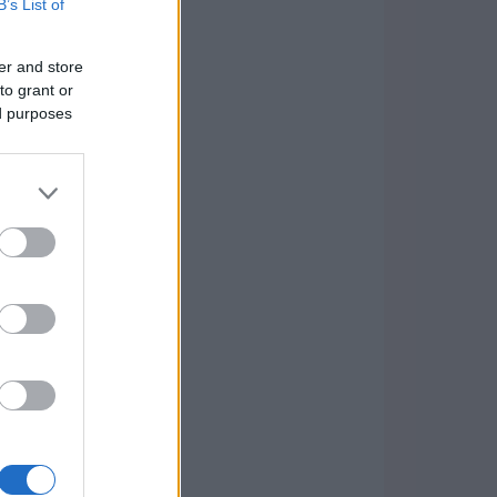
B’s List of
er and store
to grant or
ed purposes