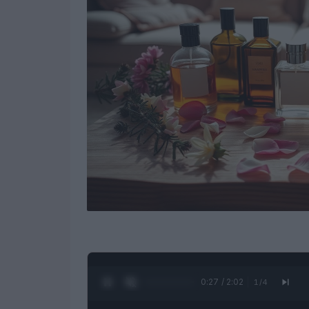
0:28 / 2:02
1
/
4