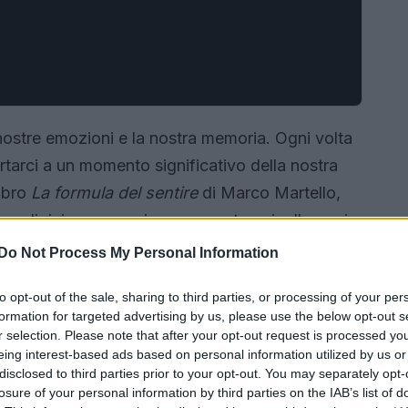
ostre emozioni e la nostra memoria. Ogni volta
rtarci a un momento significativo della nostra
libro
La formula del sentire
di Marco Martello,
o di rivivere esperienze passate e ricollegarci
Do Not Process My Personal Information
to opt-out of the sale, sharing to third parties, or processing of your per
formation for targeted advertising by us, please use the below opt-out s
r selection. Please note that after your opt-out request is processed y
eing interest-based ads based on personal information utilized by us or
disclosed to third parties prior to your opt-out. You may separately opt-
losure of your personal information by third parties on the IAB’s list of