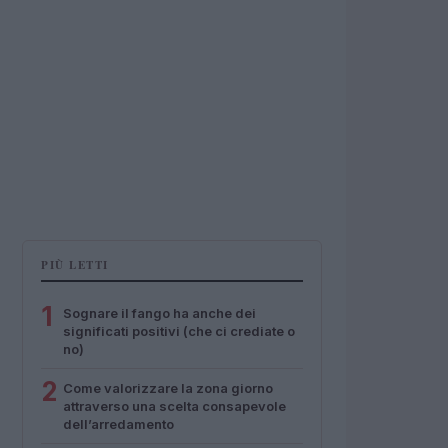
PIÙ LETTI
1
Sognare il fango ha anche dei
significati positivi (che ci crediate o
no)
2
Come valorizzare la zona giorno
attraverso una scelta consapevole
dell’arredamento