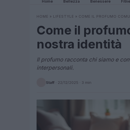
Home
Bellezza
Benessere
Fitn
HOME
»
LIFESTYLE
»
COME IL PROFUMO COMUN
Come il profum
nostra identità
Il profumo racconta chi siamo e com
interpersonali.
Staff
·
22/12/2025
· 3 min