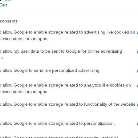
Out
mi
consents
o non verbale. Le
note fresche
e
verdi
sono
o allow Google to enable storage related to advertising like cookies on
evice identifiers in apps.
nquillità, mentre le
note ambrate
evocano
olfattivo permette di comunicare aspetti della
o allow my user data to be sent to Google for online advertising
s.
o il nostro biglietto da visita, mentre le
note di
ne, le
note di fondo
rappresentano la stabilità e i
to allow Google to send me personalized advertising.
o allow Google to enable storage related to analytics like cookies on
evice identifiers in apps.
ne di identità
o allow Google to enable storage related to functionality of the website
olo una questione estetica, ma un gesto
 che scegliamo può influenzare come gli altri ci
o allow Google to enable storage related to personalization.
farci sentire più sicuri, più attraenti o
o allow Google to enable storage related to security, including