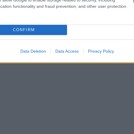
sante notare come la scelta della fragranza
cation functionality and fraud prevention, and other user protection.
 una situazione formale, potremmo optare per
ambiente informale potremmo sentirci liberi di
CONFIRM
Data Deletion
Data Access
Privacy Policy