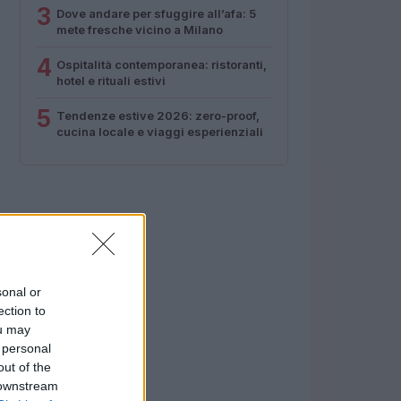
3
Dove andare per sfuggire all’afa: 5
mete fresche vicino a Milano
4
Ospitalità contemporanea: ristoranti,
hotel e rituali estivi
5
Tendenze estive 2026: zero-proof,
cucina locale e viaggi esperienziali
sonal or
ection to
ou may
 personal
out of the
 downstream