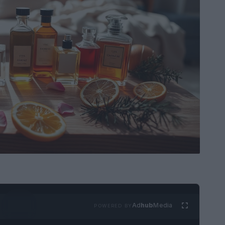
Ad
hub
Media
POWERED BY