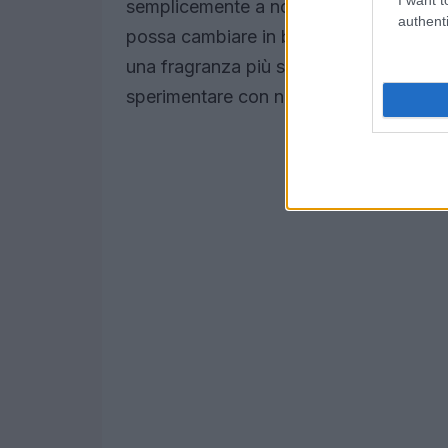
semplicemente a nostro agio. È interes
authenti
possa cambiare in base al contesto. In
una fragranza più sobria, mentre in un 
sperimentare con note più audaci.