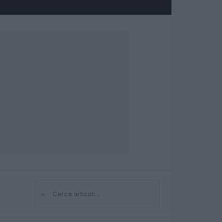
⌕
Cerca