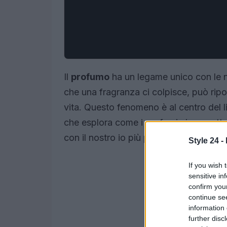
Il
profumo
ha un legame unico con le n
che una fragranza ci colpisce, può ripo
vita. Questo fenomeno è al centro del 
che esplora come i profumi ci permettan
con il nostro io più profondo.
Style 24 -
If you wish 
sensitive in
confirm you
continue se
information 
further disc