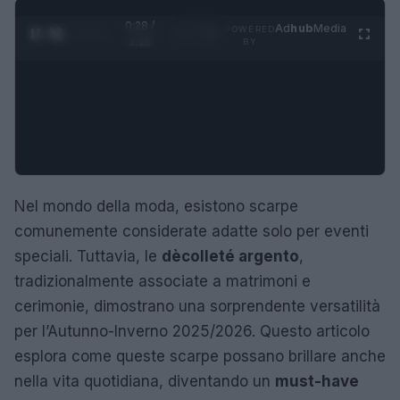
0:29 /
Ad
hub
Media
POWERED
1
/
4
3:16
BY
Nel mondo della moda, esistono scarpe
comunemente considerate adatte solo per eventi
speciali. Tuttavia, le
dècolleté argento
,
tradizionalmente associate a matrimoni e
cerimonie, dimostrano una sorprendente versatilità
per l’Autunno-Inverno 2025/2026. Questo articolo
esplora come queste scarpe possano brillare anche
nella vita quotidiana, diventando un
must-have