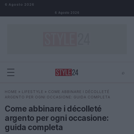
Salta al contenuto
6 Agosto 2026
6 Agosto 2026
⌕
×
⌕
HOME
»
LIFESTYLE
»
COME ABBINARE I DÉCOLLETÉ
Cerca
ARGENTO PER OGNI OCCASIONE: GUIDA COMPLETA
Come abbinare i décolleté
argento per ogni occasione:
guida completa