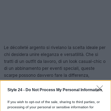
Le décolleté argento si rivelano la scelta ideale per
chi desidera unire eleganza e versatilità. Che si
tratti di un outfit da lavoro, di un look casual-chic o
di un abbinamento per eventi speciali, queste
scarpe possono davvero fare la differenza,
illuminando ogni occasione con il loro scintillio.
Style 24 -
Do Not Process My Personal Information
If you wish to opt-out of the sale, sharing to third parties, or
AUTORE
processing of your personal or sensitive information for
Staff