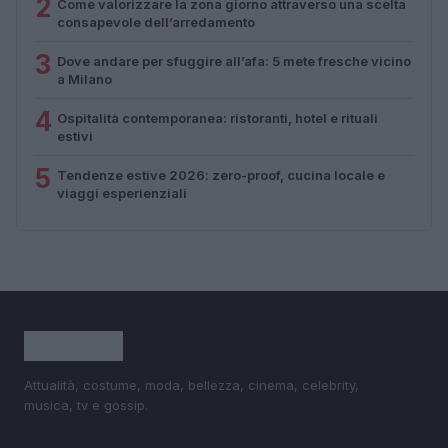
2
Come valorizzare la zona giorno attraverso una scelta
consapevole dell’arredamento
3
Dove andare per sfuggire all’afa: 5 mete fresche vicino
a Milano
4
Ospitalità contemporanea: ristoranti, hotel e rituali
estivi
5
Tendenze estive 2026: zero-proof, cucina locale e
viaggi esperienziali
Attualità, costume, moda, bellezza, cinema, celebrity,
musica, tv e gossip.