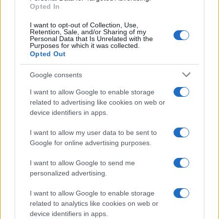
Opted In
I want to opt-out of Collection, Use,
Continua a leggere
Retention, Sale, and/or Sharing of my
Personal Data that Is Unrelated with the
Purposes for which it was collected.
Opted Out
LIFESTYLE
Google consents
I want to allow Google to enable storage
related to advertising like cookies on web or
device identifiers in apps.
I want to allow my user data to be sent to
Google for online advertising purposes.
I want to allow Google to send me
personalized advertising.
Come riconoscere e risolvere i problemi della lavanda
I want to allow Google to enable storage
nel tuo giardino
related to analytics like cookies on web or
Beatrice Bonaventura · 6 Ago 2026
device identifiers in apps.