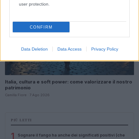
user protection.
CONFIRM
Data Deletion
Data Access
Privacy Policy
Italia, cultura e soft power: come valorizzare il nostro
patrimonio
Camilla Fiore · 7 Ago 2026
PIÙ LETTI
1
Sognare il fango ha anche dei significati positivi (che