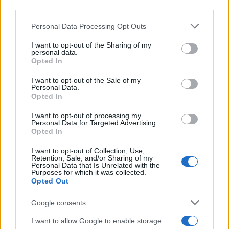
third parties.
Please note that this website/app uses one or more Google
Personal Data Processing Opt Outs
services and may gather and store information including but
not limited to your visit or usage behaviour. You may click to
I want to opt-out of the Sharing of my
Continua a leggere
personal data.
grant or deny consent to Google and its third-party tags to
Opted In
use your data for below specified purposes in below Google
consent section.
LIFESTYLE
I want to opt-out of the Sale of my
Personal Data.
Opted In
I want to opt-out of processing my
Personal Data for Targeted Advertising.
Opted In
I want to opt-out of Collection, Use,
Retention, Sale, and/or Sharing of my
Personal Data that Is Unrelated with the
Purposes for which it was collected.
Opted Out
Google consents
Scopri Rocca San Giovanni, il borgo abruzzese tra
I want to allow Google to enable storage
mare e storia