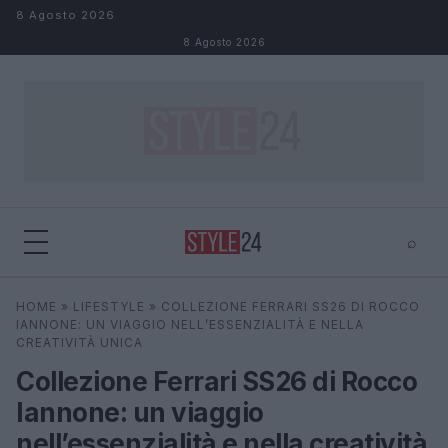
Salta al contenuto
8 Agosto 2026
8 Agosto 2026
⌕
×
⌕
HOME
»
LIFESTYLE
»
COLLEZIONE FERRARI SS26 DI ROCCO
Cerca
IANNONE: UN VIAGGIO NELL’ESSENZIALITÀ E NELLA
CREATIVITÀ UNICA
Collezione Ferrari SS26 di Rocco
Iannone: un viaggio
nell’essenzialità e nella creatività