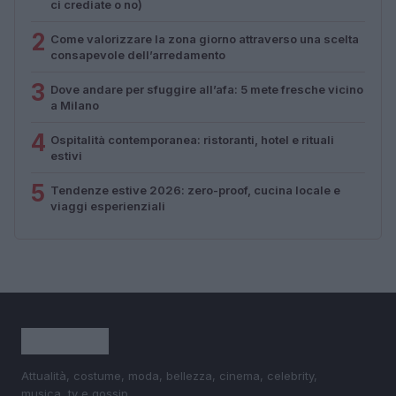
ci crediate o no)
2
Come valorizzare la zona giorno attraverso una scelta
consapevole dell’arredamento
3
Dove andare per sfuggire all’afa: 5 mete fresche vicino
a Milano
4
Ospitalità contemporanea: ristoranti, hotel e rituali
estivi
5
Tendenze estive 2026: zero-proof, cucina locale e
viaggi esperienziali
Attualità, costume, moda, bellezza, cinema, celebrity,
musica, tv e gossip.