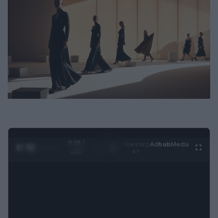
0:28 /
Ad
hub
Media
POWERED
1
/
4
1:47
BY