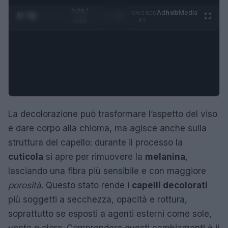
0:29 /
Ad
hub
Media
POWERED
1
/
4
3:16
BY
La decolorazione può trasformare l’aspetto del viso
e dare corpo alla chioma, ma agisce anche sulla
struttura del capello: durante il processo la
cuticola
si apre per rimuovere la
melanina
,
lasciando una fibra più sensibile e con maggiore
porosità
. Questo stato rende i
capelli decolorati
più soggetti a secchezza, opacità e rottura,
soprattutto se esposti a agenti esterni come sole,
vento o cloro. Comprendere questi cambiamenti è il