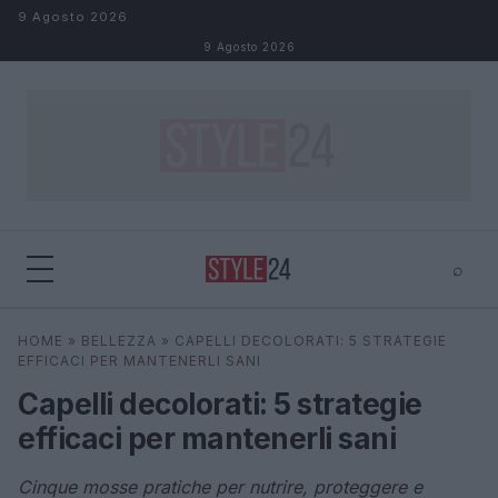
Salta al contenuto
9 Agosto 2026
9 Agosto 2026
⌕
×
⌕
HOME
»
BELLEZZA
»
CAPELLI DECOLORATI: 5 STRATEGIE
Cerca
EFFICACI PER MANTENERLI SANI
Capelli decolorati: 5 strategie
efficaci per mantenerli sani
Cinque mosse pratiche per nutrire, proteggere e