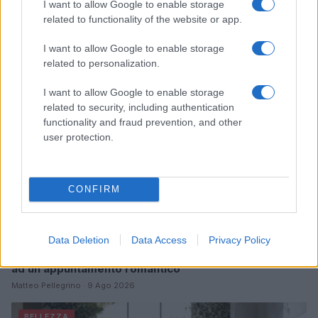
I want to allow Google to enable storage
Continua a leggere
related to functionality of the website or app.
I want to allow Google to enable storage
BELLEZZA
related to personalization.
I want to allow Google to enable storage
related to security, including authentication
functionality and fraud prevention, and other
user protection.
CONFIRM
Data Deletion
Data Access
Privacy Policy
Outfit curvy estate 2026: come conquistare con stile
ad un appuntamento romantico
Matteo Pellegrino · 9 Ago 2026
BELLEZZA