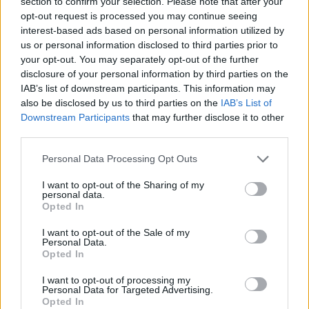
section to confirm your selection. Please note that after your
districante
o un pettine a denti larghi. Questo
opt-out request is processed you may continue seeing
metodo riduce la trazione e il rischio di spezzature.
interest-based ads based on personal information utilized by
us or personal information disclosed to third parties prior to
Un taglio regolare per eliminare le doppie punte
your opt-out. You may separately opt-out of the further
completa la cura: prevenire la rottura è sempre più
disclosure of your personal information by third parties on the
efficace che cercare di riparare un capello già
IAB’s list of downstream participants. This information may
also be disclosed by us to third parties on the
IAB’s List of
gravemente compromesso.
Downstream Participants
that may further disclose it to other
third parties.
Please note that this website/app uses one or more Google
Personal Data Processing Opt Outs
AUTORE
services and may gather and store information including but
Roberta Bonaventura
not limited to your visit or usage behaviour. You may click to
I want to opt-out of the Sharing of my
personal data.
Roberta Bonaventura è stata sul posto al
grant or deny consent to Google and its third-party tags to
Opted In
crollo di una banchina genovese per
use your data for below specified purposes in below Google
coordinare il live, affermando una linea
consent section.
I want to opt-out of the Sale of my
editoriale di tempestività verificata. Inviata per
Personal Data.
Opted In
breaking news, porta con sé un dettaglio
personale: un distintivo ricevuto dalla sala
I want to opt-out of processing my
stampa del Porto Antico.
Personal Data for Targeted Advertising.
Opted In