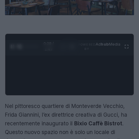
0:29 /
Ad
hub
Media
POWERED
1
/
4
1:47
BY
Nel pittoresco quartiere di Monteverde Vecchio,
Frida Giannini, l’ex direttrice creativa di Gucci, ha
recentemente inaugurato il
Bixio Caffè Bistrot
.
Questo nuovo spazio non è solo un locale di