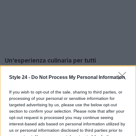
Un’esperienza culinaria per tutti
Bixio non è solo un bistrot elegante, ma un luogo
Style 24 -
Do Not Process My Personal Information
accessibile a tutti, dove il cibo diventa un momento
di condivisione. Frida ha voluto creare un ambiente
If you wish to opt-out of the sale, sharing to third parties, or
dove ogni cliente possa sentirsi a casa, che si tratti
processing of your personal or sensitive information for
targeted advertising by us, please use the below opt-out
di un pasto veloce o di una cena rilassante. “Volevo
section to confirm your selection. Please note that after your
che ogni dettaglio fosse pensato con amore”,
opt-out request is processed you may continue seeing
conclude.
interest-based ads based on personal information utilized by
us or personal information disclosed to third parties prior to