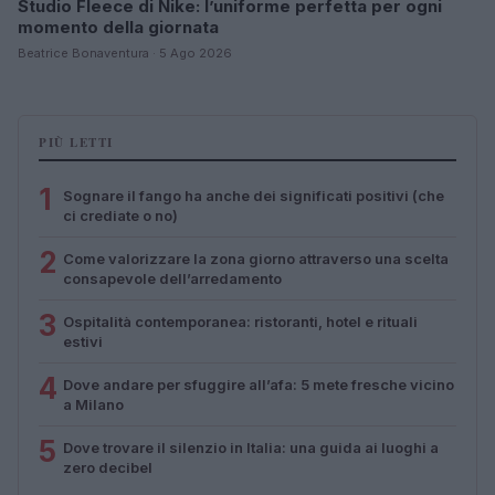
Studio Fleece di Nike: l’uniforme perfetta per ogni
momento della giornata
Beatrice Bonaventura · 5 Ago 2026
PIÙ LETTI
1
Sognare il fango ha anche dei significati positivi (che
ci crediate o no)
2
Come valorizzare la zona giorno attraverso una scelta
consapevole dell’arredamento
3
Ospitalità contemporanea: ristoranti, hotel e rituali
estivi
4
Dove andare per sfuggire all’afa: 5 mete fresche vicino
a Milano
5
Dove trovare il silenzio in Italia: una guida ai luoghi a
zero decibel