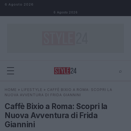
Salta al contenuto
6 Agosto 2026
6 Agosto 2026
⌕
×
⌕
HOME
»
LIFESTYLE
»
CAFFÈ BIXIO A ROMA: SCOPRI LA
Cerca
NUOVA AVVENTURA DI FRIDA GIANNINI
Caffè Bixio a Roma: Scopri la
Nuova Avventura di Frida
Giannini