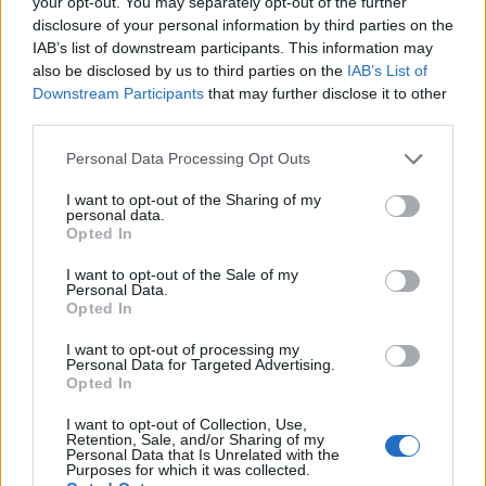
In questo modo, Bixio Caffè Bistrot rappresenta non
your opt-out. You may separately opt-out of the further
disclosure of your personal information by third parties on the
solo un ritorno alle origini per Frida Giannini, ma
IAB’s list of downstream participants. This information may
anche un nuovo capitolo per Monteverde Vecchio,
also be disclosed by us to third parties on the
IAB’s List of
dove passato e presente si intrecciano in
Downstream Participants
that may further disclose it to other
third parties.
un’esperienza gastronomica unica.
Please note that this website/app uses one or more Google
Personal Data Processing Opt Outs
services and may gather and store information including but
not limited to your visit or usage behaviour. You may click to
I want to opt-out of the Sharing of my
personal data.
AUTORE
grant or deny consent to Google and its third-party tags to
Opted In
Staff
use your data for below specified purposes in below Google
consent section.
I want to opt-out of the Sale of my
Personal Data.
Opted In
I want to opt-out of processing my
Personal Data for Targeted Advertising.
Opted In
I want to opt-out of Collection, Use,
Retention, Sale, and/or Sharing of my
Personal Data that Is Unrelated with the
Purposes for which it was collected.