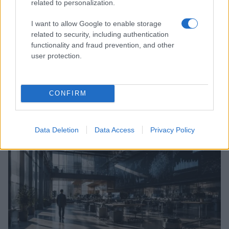
related to personalization.
I want to allow Google to enable storage
related to security, including authentication
functionality and fraud prevention, and other
user protection.
Infanta Sofia di Spagna: l’abito estivo che conquista
CONFIRM
Palma de Mallorca
Camilla Fiore · 5 Ago 2026
Data Deletion
Data Access
Privacy Policy
LIFESTYLE