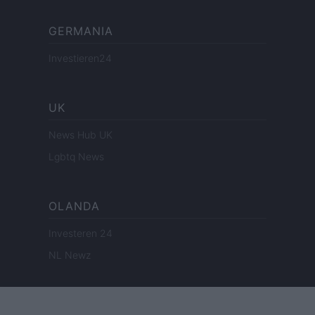
GERMANIA
Investieren24
UK
News Hub UK
Lgbtq News
OLANDA
Investeren 24
NL Newz