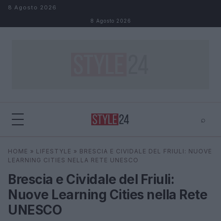
Salta al contenuto
8 Agosto 2026
8 Agosto 2026
⌕
×
⌕
HOME
»
LIFESTYLE
»
BRESCIA E CIVIDALE DEL FRIULI: NUOVE
Cerca
LEARNING CITIES NELLA RETE UNESCO
Brescia e Cividale del Friuli:
Nuove Learning Cities nella Rete
UNESCO