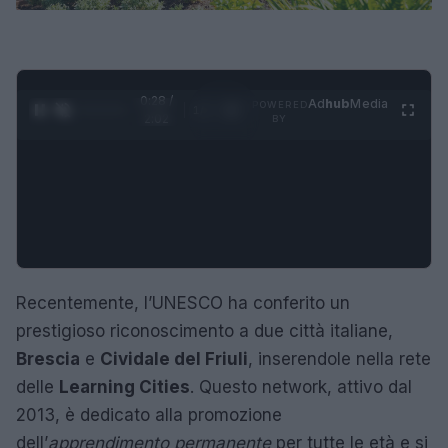
0:29 /
Ad
hub
Media
POWERED
1
/
4
2:02
BY
Recentemente, l’UNESCO ha conferito un
prestigioso riconoscimento a due città italiane,
Brescia
e
Cividale del Friuli
, inserendole nella rete
delle
Learning Cities
. Questo network, attivo dal
2013, è dedicato alla promozione
dell’
apprendimento permanente
per tutte le età e si