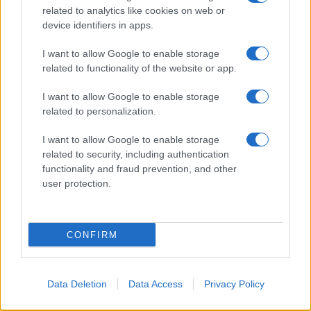
related to analytics like cookies on web or
Sri Lanka: itinerari tra spiritualità, architettura e
device identifiers in apps.
spiagge paradisiache
I want to allow Google to enable storage
Matteo Pellegrino · 8 Ago 2026
related to functionality of the website or app.
LIFESTYLE
I want to allow Google to enable storage
related to personalization.
I want to allow Google to enable storage
related to security, including authentication
functionality and fraud prevention, and other
user protection.
CONFIRM
Copenhagen Fashion Week SS27: le novità che stanno
Data Deletion
Data Access
Privacy Policy
rivoluzionando la moda
Cristian Castiglioni · 8 Ago 2026