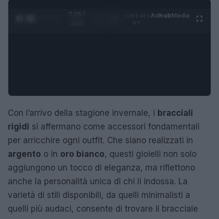
0:29 /
Ad
hub
Media
POWERED
1
/
4
3:16
BY
Con l’arrivo della stagione invernale, i
bracciali
rigidi
si affermano come accessori fondamentali
per arricchire ogni outfit. Che siano realizzati in
argento
o in
oro bianco
, questi gioielli non solo
aggiungono un tocco di eleganza, ma riflettono
anche la personalità unica di chi li indossa. La
varietà di stili disponibili, da quelli minimalisti a
quelli più audaci, consente di trovare il bracciale