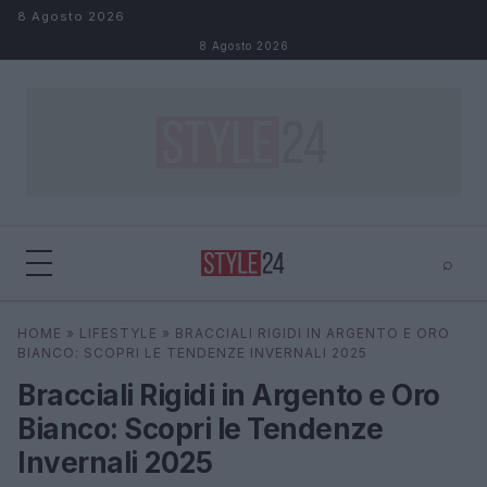
Salta al contenuto
8 Agosto 2026
8 Agosto 2026
⌕
×
⌕
HOME
»
LIFESTYLE
»
BRACCIALI RIGIDI IN ARGENTO E ORO
Cerca
BIANCO: SCOPRI LE TENDENZE INVERNALI 2025
Bracciali Rigidi in Argento e Oro
Bianco: Scopri le Tendenze
Invernali 2025