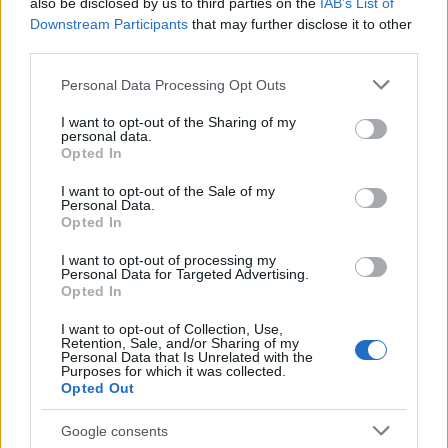
also be disclosed by us to third parties on the
IAB’s List of
Downstream Participants
that may further disclose it to other
third parties.
Please note that this website/app uses one or more Google
Personal Data Processing Opt Outs
services and may gather and store information including but
not limited to your visit or usage behaviour. You may click to
I want to opt-out of the Sharing of my
personal data.
grant or deny consent to Google and its third-party tags to
Opted In
Continua a leggere
use your data for below specified purposes in below Google
consent section.
I want to opt-out of the Sale of my
Personal Data.
LIFESTYLE
Opted In
I want to opt-out of processing my
Personal Data for Targeted Advertising.
Opted In
I want to opt-out of Collection, Use,
Retention, Sale, and/or Sharing of my
Personal Data that Is Unrelated with the
Purposes for which it was collected.
Opted Out
Google consents