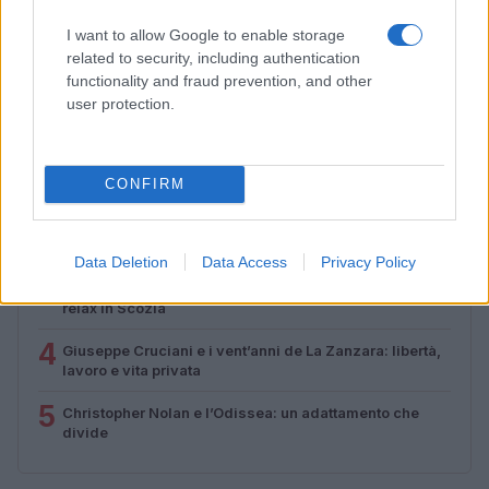
Come superare l’imbarazzo e fare amicizie genuine
I want to allow Google to enable storage
Camilla Fiore · 7 Ago 2026
related to security, including authentication
functionality and fraud prevention, and other
user protection.
PIÙ LETTI
1
Sognare una bara è presagio di morte?
CONFIRM
2
Senza Cri e il suo percorso di guarigione: dalle
cicatrici alla libertà
Data Deletion
Data Access
Privacy Policy
3
Il principe Harry e Meghan Markle trascorrono giorni di
relax in Scozia
4
Giuseppe Cruciani e i vent’anni de La Zanzara: libertà,
lavoro e vita privata
5
Christopher Nolan e l’Odissea: un adattamento che
divide