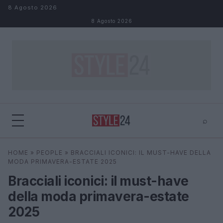
Salta al contenuto
8 Agosto 2026
8 Agosto 2026
⌕
×
⌕
HOME
»
PEOPLE
»
BRACCIALI ICONICI: IL MUST-HAVE DELLA
Cerca
MODA PRIMAVERA-ESTATE 2025
Bracciali iconici: il must-have
della moda primavera-estate
2025