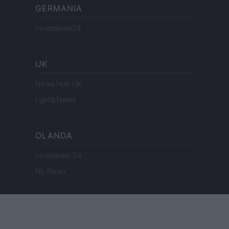
GERMANIA
Investieren24
UK
News Hub UK
Lgbtq News
OLANDA
Investeren 24
NL Newz