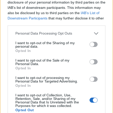
disclosure of your personal information by third parties on the
IAB’s list of downstream participants. This information may
also be disclosed by us to third parties on the
IAB’s List of
Downstream Participants
that may further disclose it to other
third parties.
Please note that this website/app uses one or more Google
Personal Data Processing Opt Outs
services and may gather and store information including but
not limited to your visit or usage behaviour. You may click to
I want to opt-out of the Sharing of my
Senza Cri e il suo percorso di guarigione: dalle
personal data.
cicatrici alla libertà
grant or deny consent to Google and its third-party tags to
Opted In
use your data for below specified purposes in below Google
Cristian Castiglioni · 8 Ago 2026
consent section.
I want to opt-out of the Sale of my
Personal Data.
PEOPLE
Opted In
I want to opt-out of processing my
Personal Data for Targeted Advertising.
Opted In
I want to opt-out of Collection, Use,
Retention, Sale, and/or Sharing of my
Personal Data that Is Unrelated with the
Purposes for which it was collected.
Opted Out