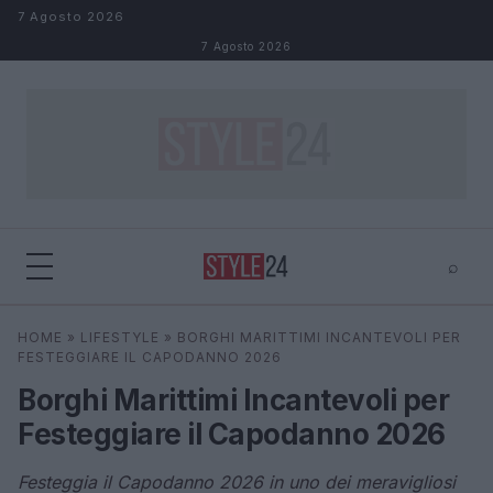
Salta al contenuto
7 Agosto 2026
7 Agosto 2026
⌕
×
⌕
HOME
»
LIFESTYLE
»
BORGHI MARITTIMI INCANTEVOLI PER
Cerca
FESTEGGIARE IL CAPODANNO 2026
Borghi Marittimi Incantevoli per
Festeggiare il Capodanno 2026
Festeggia il Capodanno 2026 in uno dei meravigliosi