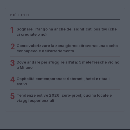
PIÙ LETTI
1
Sognare il fango ha anche dei significati positivi (che
ci crediate o no)
2
Come valorizzare la zona giorno attraverso una scelta
consapevole dell’arredamento
3
Dove andare per sfuggire all’afa: 5 mete fresche vicino
a Milano
4
Ospitalità contemporanea: ristoranti, hotel e rituali
estivi
5
Tendenze estive 2026: zero-proof, cucina locale e
viaggi esperienziali