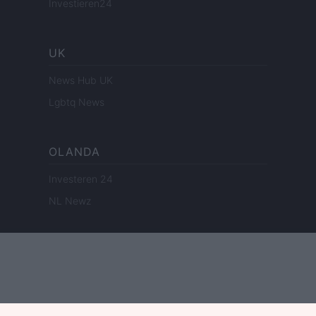
Investieren24
UK
News Hub UK
Lgbtq News
OLANDA
Investeren 24
NL Newz