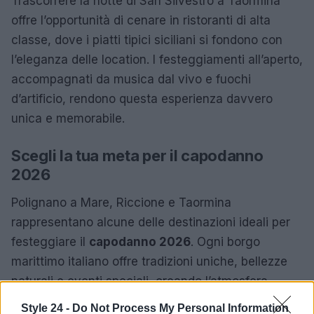
Trascorrere la notte di San Silvestro a Taormina
offre l’opportunità di cenare in ristoranti di alta
classe, dove i piatti tipici siciliani si fondono con
l’eleganza delle location. I festeggiamenti all’aperto,
accompagnati da musica dal vivo e fuochi
d’artificio, rendono questa esperienza davvero
unica e memorabile.
Scegli la tua meta per il capodanno
2026
Polignano a Mare, Riccione e Taormina
rappresentano alcune delle destinazioni ideali per
festeggiare il
capodanno 2026
. Ogni borgo
marittimo italiano offre tradizioni uniche, bellezze
naturali e eventi speciali, creando l’atmosfera
perfetta per un inizio d’anno memorabile. Scegliere
Style 24 -
Do Not Process My Personal Information