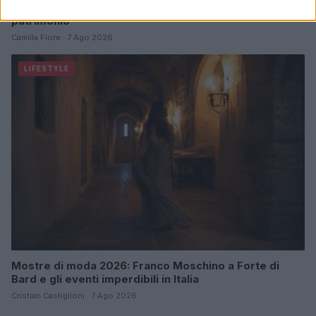
Italia, cultura e soft power: come valorizzare il nostro
patrimonio
Camilla Fiore · 7 Ago 2026
LIFESTYLE
Mostre di moda 2026: Franco Moschino a Forte di
Bard e gli eventi imperdibili in Italia
Cristian Castiglioni · 7 Ago 2026