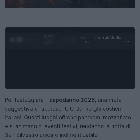
0:29 /
Ad
hub
Media
POWERED
1
/
4
1:47
BY
Per festeggiare il
capodanno 2026
, una meta
suggestiva è rappresentata dai borghi costieri
italiani. Questi luoghi offrono panorami mozzafiato
e si animano di eventi festivi, rendendo la notte di
San Silvestro unica e indimenticabile.