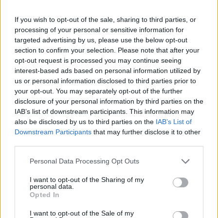
la meta più affascinante consente di vivere un
capodanno da sogno.
If you wish to opt-out of the sale, sharing to third parties, or
processing of your personal or sensitive information for
targeted advertising by us, please use the below opt-out
section to confirm your selection. Please note that after your
AUTORE
opt-out request is processed you may continue seeing
Staff
interest-based ads based on personal information utilized by
us or personal information disclosed to third parties prior to
your opt-out. You may separately opt-out of the further
disclosure of your personal information by third parties on the
IAB’s list of downstream participants. This information may
also be disclosed by us to third parties on the
IAB’s List of
Downstream Participants
that may further disclose it to other
third parties.
Please note that this website/app uses one or more Google
Personal Data Processing Opt Outs
services and may gather and store information including but
not limited to your visit or usage behaviour. You may click to
I want to opt-out of the Sharing of my
personal data.
grant or deny consent to Google and its third-party tags to
Opted In
use your data for below specified purposes in below Google
consent section.
I want to opt-out of the Sale of my