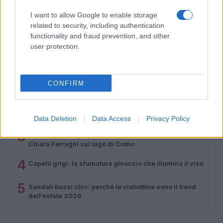
con la collezione Primavera/Estate 2027
I want to allow Google to enable storage
Matteo Pellegrino · 8 Ago 2026
related to security, including authentication
functionality and fraud prevention, and other
user protection.
PIÙ LETTI
1
Come ottenere una manicure impeccabile e duratura
CONFIRM
2
Scopri le tendenze beauty di agosto 2026: dalle spa di
lusso alle novità make-up
Data Deletion
Data Access
Privacy Policy
3
Bikini con stampa pitonata: il trend estivo scelto da
Chiara Ferragni sul lago di Como
4
Capelli grigi: la sfumatura ghiaccio che illumina il viso
5
Sandali bassi chic: perché le ciabattine sono il trend
dell’estate 2026