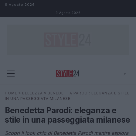
Salta al contenuto
9 Agosto 2026
9 Agosto 2026
⌕
×
⌕
HOME
»
BELLEZZA
»
BENEDETTA PARODI: ELEGANZA E STILE
Cerca
IN UNA PASSEGGIATA MILANESE
Benedetta Parodi: eleganza e
stile in una passeggiata milanese
Scopri il look chic di Benedetta Parodi mentre esplora