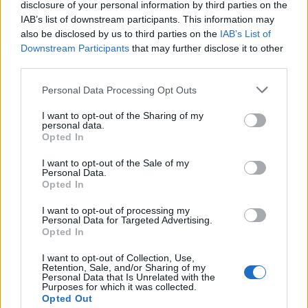
disclosure of your personal information by third parties on the
IAB’s list of downstream participants. This information may
also be disclosed by us to third parties on the
IAB’s List of
Downstream Participants
that may further disclose it to other
third parties.
Please note that this website/app uses one or more Google
Personal Data Processing Opt Outs
services and may gather and store information including but
Come il face icing può trasformare la tua routine di
not limited to your visit or usage behaviour. You may click to
I want to opt-out of the Sharing of my
bellezza
personal data.
grant or deny consent to Google and its third-party tags to
Opted In
Cristian Castiglioni · 9 Ago 2026
use your data for below specified purposes in below Google
consent section.
I want to opt-out of the Sale of my
BELLEZZA
Personal Data.
Opted In
I want to opt-out of processing my
Personal Data for Targeted Advertising.
Opted In
I want to opt-out of Collection, Use,
Retention, Sale, and/or Sharing of my
Personal Data that Is Unrelated with the
Purposes for which it was collected.
Opted Out