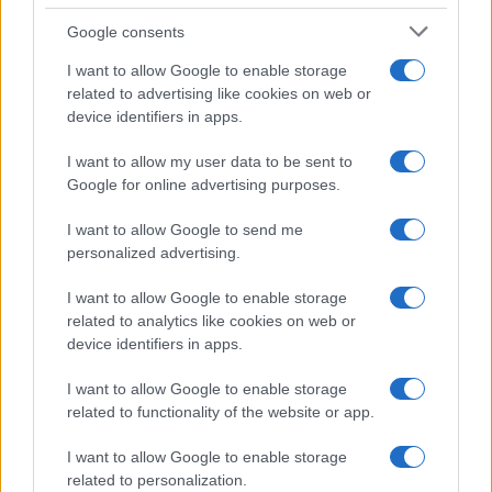
Google consents
I want to allow Google to enable storage
Come ottenere ricci morbidi e definiti con la giusta
related to advertising like cookies on web or
routine di cura
device identifiers in apps.
Cristian Castiglioni · 9 Ago 2026
I want to allow my user data to be sent to
BELLEZZA
Google for online advertising purposes.
I want to allow Google to send me
personalized advertising.
I want to allow Google to enable storage
related to analytics like cookies on web or
device identifiers in apps.
I want to allow Google to enable storage
related to functionality of the website or app.
I want to allow Google to enable storage
related to personalization.
Galib Gassanoff e Institution trionfano a Copenhagen