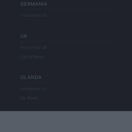
GERMANIA
Investieren24
UK
News Hub UK
Lgbtq News
OLANDA
Investeren 24
NL Newz