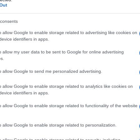
 mentre una spilla frangiata ha conferito un tocco
Out
consents
ia
o allow Google to enable storage related to advertising like cookies on
evice identifiers in apps.
, hanno accolto la piccola
Bianca Carolina
o allow my user data to be sent to Google for online advertising
e nonne.
Carolina
è dedicato alla principessa di
s.
daria stilista italiana. Questo gesto simboleggia
to allow Google to send me personalized advertising.
zioni, valori che Beatrice e Pierre intendono
o allow Google to enable storage related to analytics like cookies on
evice identifiers in apps.
iglia Grimaldi
o allow Google to enable storage related to functionality of the website
artecipazione di Charlene di Monaco e dei
o allow Google to enable storage related to personalization.
no avuto un ruolo da protagonisti. Charlene,
o Armani
, ha reso omaggio alla cultura italiana. I
o allow Google to enable storage related to security, including