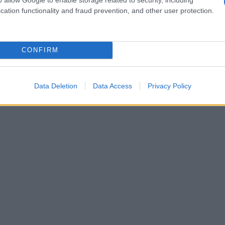
ti che richiamavano i colori della bandiera
cation functionality and fraud prevention, and other user protection.
famiglia.
CONFIRM
Data Deletion
Data Access
Privacy Policy