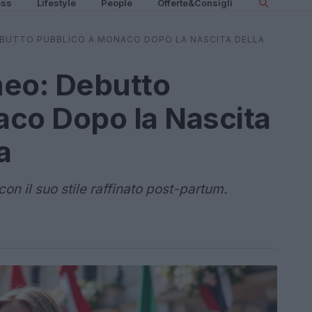
ess
Lifestyle
People
Offerte&Consigli
EBUTTO PUBBLICO A MONACO DOPO LA NASCITA DELLA
meo: Debutto
aco Dopo la Nascita
a
n il suo stile raffinato post-partum.