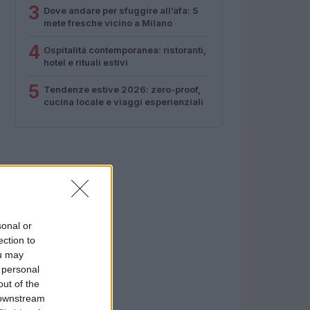
3
Dove andare per sfuggire all’afa: 5
mete fresche vicino a Milano
4
Ospitalità contemporanea: ristoranti,
hotel e rituali estivi
5
Tendenze estive 2026: zero-proof,
cucina locale e viaggi esperienziali
sonal or
ection to
ou may
 personal
out of the
 downstream