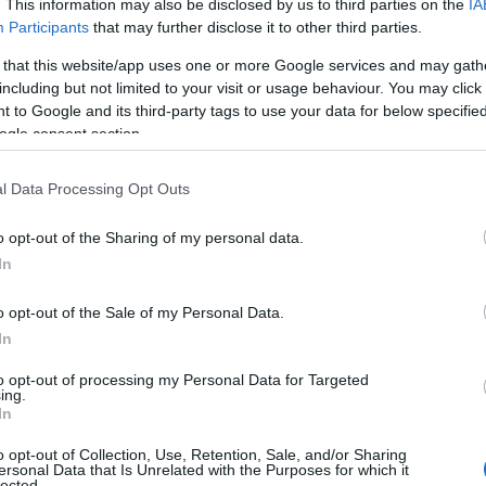
. This information may also be disclosed by us to third parties on the
IA
Participants
that may further disclose it to other third parties.
 that this website/app uses one or more Google services and may gath
including but not limited to your visit or usage behaviour. You may click 
 to Google and its third-party tags to use your data for below specifi
ogle consent section.
l Data Processing Opt Outs
o opt-out of the Sharing of my personal data.
In
o opt-out of the Sale of my Personal Data.
In
 il 19 novembre, rappresenta un evento di
to opt-out of processing my Personal Data for Targeted
ing.
 Quest’anno, la presenza di Beatrice ha assunto
In
istinta per il suo fascino e il suo portamento da
o opt-out of Collection, Use, Retention, Sale, and/or Sharing
lto un abito grigio antracite, il cui design
ersonal Data that Is Unrelated with the Purposes for which it
lected.