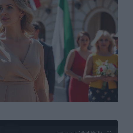
Ad
hub
Media
POWERED BY