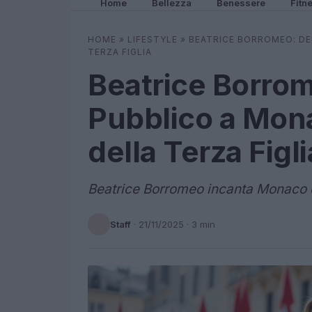
Home
Bellezza
Benessere
Fitn
HOME
»
LIFESTYLE
»
BEATRICE BORROMEO: D
TERZA FIGLIA
Beatrice Borro
Pubblico a Mon
della Terza Figli
Beatrice Borromeo incanta Monaco co
Staff
·
21/11/2025
· 3 min