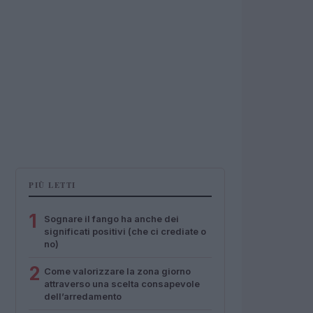
PIÙ LETTI
1
Sognare il fango ha anche dei
significati positivi (che ci crediate o
no)
2
Come valorizzare la zona giorno
attraverso una scelta consapevole
dell’arredamento