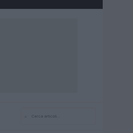
⌕
Cerca