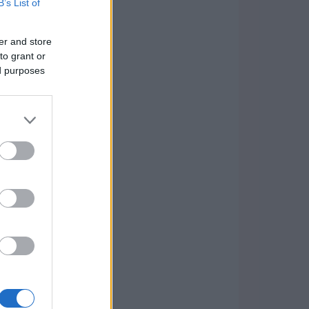
B’s List of
er and store
to grant or
ed purposes