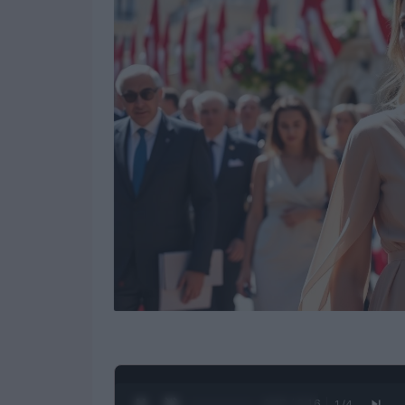
0:28 / 3:16
1
/
4