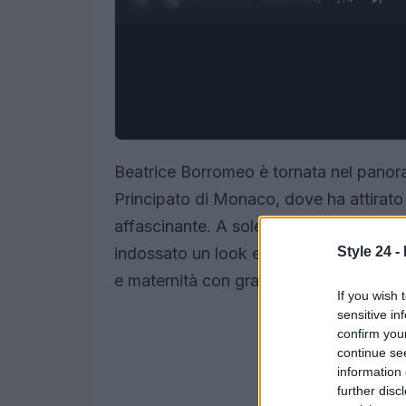
Beatrice Borromeo è tornata nel panor
Principato di Monaco, dove ha attirato
affascinante. A sole sei settimane dal pa
Style 24 -
indossato un look elegante firmato
Dio
e maternità con grazia.
If you wish 
sensitive in
confirm you
continue se
information 
further disc