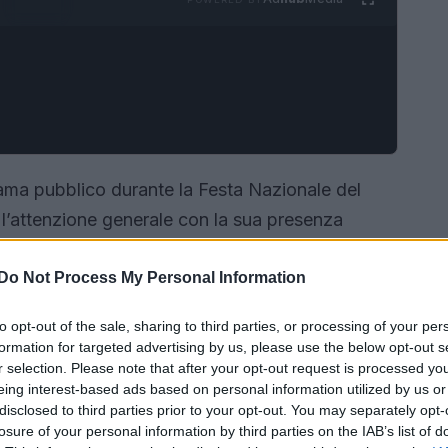
ama pubblico durante la Festa Nazionale del
 l’attenzione generale con la sua presenza
rto della sua terza figlia, l’ex modella ha
Do Not Process My Personal Information
r
, dimostrando così la capacità di conciliare stile
to opt-out of the sale, sharing to third parties, or processing of your per
formation for targeted advertising by us, please use the below opt-out s
r selection. Please note that after your opt-out request is processed y
eing interest-based ads based on personal information utilized by us or
disclosed to third parties prior to your opt-out. You may separately opt-
losure of your personal information by third parties on the IAB’s list of