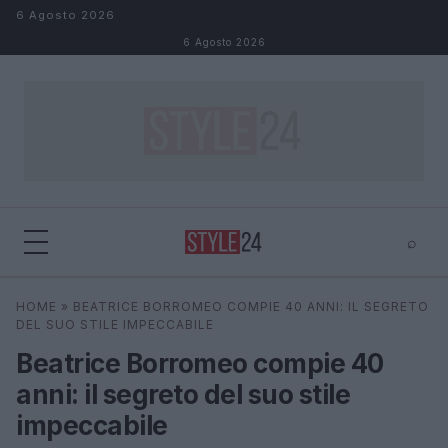
Salta al contenuto
6 Agosto 2026
6 Agosto 2026
⌕
×
⌕
HOME
»
BEATRICE BORROMEO COMPIE 40 ANNI: IL SEGRETO
Cerca
DEL SUO STILE IMPECCABILE
Beatrice Borromeo compie 40
anni: il segreto del suo stile
impeccabile