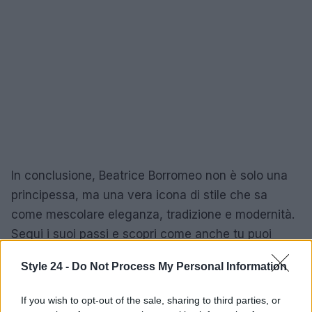
In conclusione, Beatrice Borromeo non è solo una
principessa, ma una vera icona di stile che sa
come mescolare eleganza, tradizione e modernità.
Segui i suoi passi e scopri come anche tu puoi
incarnare questo ideale contemporaneo. Non
Style 24 -
Do Not Process My Personal Information
perderti i suoi prossimi look, perché ogni
apparizione è un evento da non perdere! 🔥
If you wish to opt-out of the sale, sharing to third parties, or