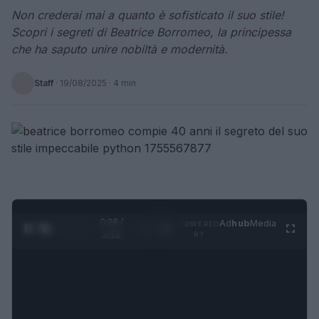
Non crederai mai a quanto è sofisticato il suo stile!
Scopri i segreti di Beatrice Borromeo, la principessa
che ha saputo unire nobiltà e modernità.
Staff
·
19/08/2025
· 4 min
0:29 /
Ad
hub
Media
POWERED
1
/
4
3:16
BY