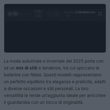
0:29 /
Ad
hub
Media
POWERED
1
/
4
2:02
BY
La moda autunnale e invernale del 2025 porta con
sé un
mix di stili
e tendenze, tra cui spiccano le
ballerine con fibbia. Questi modelli rappresentano
un perfetto equilibrio tra eleganza e praticità, adatti
a diverse occasioni e stili personali. La loro
versatilità le rende un’aggiunta ideale per arricchire
il guardaroba con un tocco di originalità.