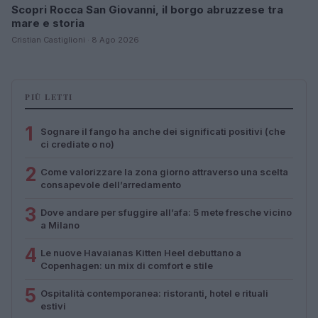
Scopri Rocca San Giovanni, il borgo abruzzese tra
mare e storia
Cristian Castiglioni · 8 Ago 2026
PIÙ LETTI
1
Sognare il fango ha anche dei significati positivi (che
ci crediate o no)
2
Come valorizzare la zona giorno attraverso una scelta
consapevole dell’arredamento
3
Dove andare per sfuggire all’afa: 5 mete fresche vicino
a Milano
4
Le nuove Havaianas Kitten Heel debuttano a
Copenhagen: un mix di comfort e stile
5
Ospitalità contemporanea: ristoranti, hotel e rituali
estivi