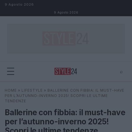
Salta al contenuto
9 Agosto 2026
9 Agosto 2026
⌕
×
⌕
HOME
»
LIFESTYLE
»
BALLERINE CON FIBBIA: IL MUST-HAVE
Cerca
PER L’AUTUNNO-INVERNO 2025! SCOPRI LE ULTIME
TENDENZE
Ballerine con fibbia: il must-have
per l’autunno-inverno 2025!
Scopri le ultime tendenze.