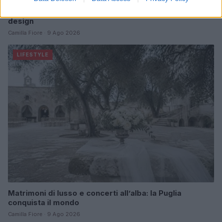
Accessori IKEA per la cura delle piante: pratici e di
design
Camilla Fiore · 9 Ago 2026
LIFESTYLE
Matrimoni di lusso e concerti all’alba: la Puglia
conquista il mondo
Camilla Fiore · 9 Ago 2026