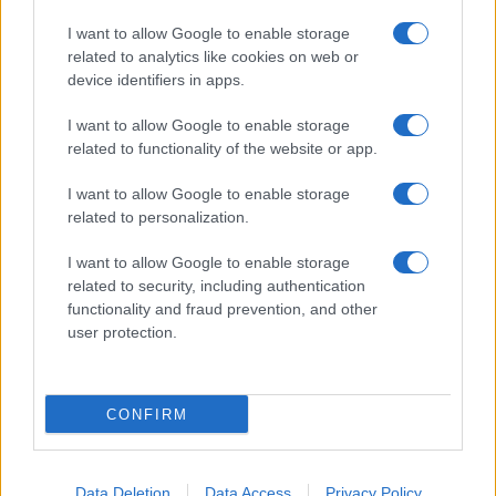
I want to allow Google to enable storage
related to analytics like cookies on web or
device identifiers in apps.
Mostre a Parigi estate 2026: cosa vedere nei musei e
I want to allow Google to enable storage
spazi espositivi
related to functionality of the website or app.
Beatrice Bonaventura · 9 Ago 2026
I want to allow Google to enable storage
LIFESTYLE
related to personalization.
I want to allow Google to enable storage
related to security, including authentication
functionality and fraud prevention, and other
user protection.
CONFIRM
Data Deletion
Data Access
Privacy Policy