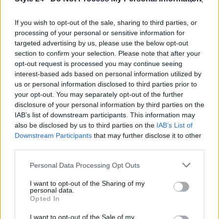
artistica di Tron, la storia di Balmain prosegue con
If you wish to opt-out of the sale, sharing to third parties, or
rinnovato vigore.
processing of your personal or sensitive information for
targeted advertising by us, please use the below opt-out
section to confirm your selection. Please note that after your
opt-out request is processed you may continue seeing
AUTORE
Staff
interest-based ads based on personal information utilized by
us or personal information disclosed to third parties prior to
your opt-out. You may separately opt-out of the further
disclosure of your personal information by third parties on the
IAB’s list of downstream participants. This information may
also be disclosed by us to third parties on the
IAB’s List of
Downstream Participants
that may further disclose it to other
third parties.
Please note that this website/app uses one or more Google
Personal Data Processing Opt Outs
services and may gather and store information including but
not limited to your visit or usage behaviour. You may click to
I want to opt-out of the Sharing of my
personal data.
grant or deny consent to Google and its third-party tags to
Opted In
use your data for below specified purposes in below Google
consent section.
I want to opt-out of the Sale of my