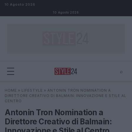
Salta al contenuto
10 Agosto 2026
10 Agosto 2026
⌕
×
⌕
HOME
»
LIFESTYLE
»
ANTONIN TRON NOMINATION A
Cerca
DIRETTORE CREATIVO DI BALMAIN: INNOVAZIONE E STILE AL
CENTRO
Antonin Tron Nomination a
Direttore Creativo di Balmain:
Innovazione e Stile al Centro