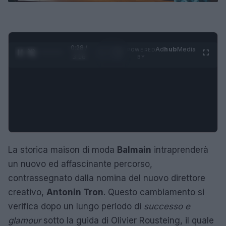
0:29 /
Ad
hub
Media
POWERED
1
/
4
3:16
BY
La storica maison di moda
Balmain
intraprenderà
un nuovo ed affascinante percorso,
contrassegnato dalla nomina del nuovo direttore
creativo,
Antonin Tron
. Questo cambiamento si
verifica dopo un lungo periodo di
successo e
glamour
sotto la guida di Olivier Rousteing, il quale