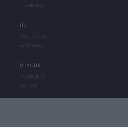
Investieren24
UK
News Hub UK
Lgbtq News
OLANDA
Investeren 24
NL Newz