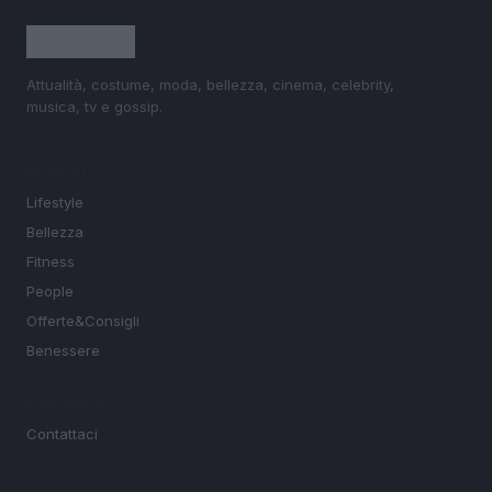
Attualità, costume, moda, bellezza, cinema, celebrity,
musica, tv e gossip.
SEZIONI
Lifestyle
Bellezza
Fitness
People
Offerte&Consigli
Benessere
MAGAZINE
Contattaci
LEGALE