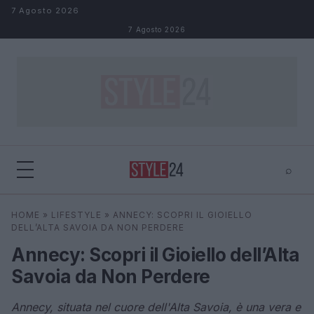
Salta al contenuto
7 Agosto 2026
7 Agosto 2026
⌕
×
⌕
HOME
»
LIFESTYLE
»
ANNECY: SCOPRI IL GIOIELLO
Cerca
DELL’ALTA SAVOIA DA NON PERDERE
Annecy: Scopri il Gioiello dell’Alta
Savoia da Non Perdere
Annecy, situata nel cuore dell'Alta Savoia, è una vera e