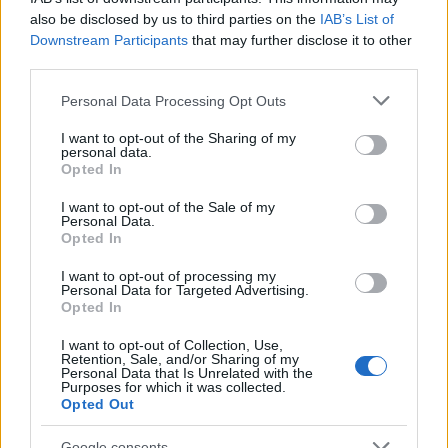
also be disclosed by us to third parties on the
IAB’s List of
Downstream Participants
that may further disclose it to other
third parties.
Please note that this website/app uses one or more Google
Personal Data Processing Opt Outs
services and may gather and store information including but
not limited to your visit or usage behaviour. You may click to
I want to opt-out of the Sharing of my
personal data.
grant or deny consent to Google and its third-party tags to
Opted In
use your data for below specified purposes in below Google
Continua a leggere
consent section.
I want to opt-out of the Sale of my
Personal Data.
Opted In
LIFESTYLE
I want to opt-out of processing my
Personal Data for Targeted Advertising.
Opted In
I want to opt-out of Collection, Use,
Retention, Sale, and/or Sharing of my
Personal Data that Is Unrelated with the
Purposes for which it was collected.
Opted Out
Google consents