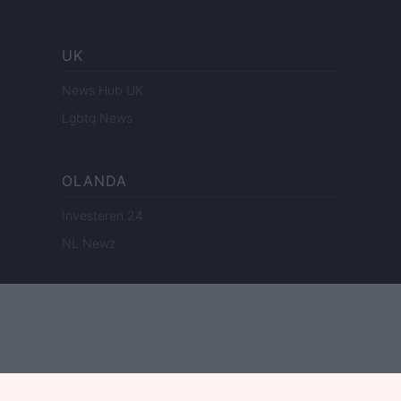
UK
News Hub UK
Lgbtq News
OLANDA
Investeren 24
NL Newz