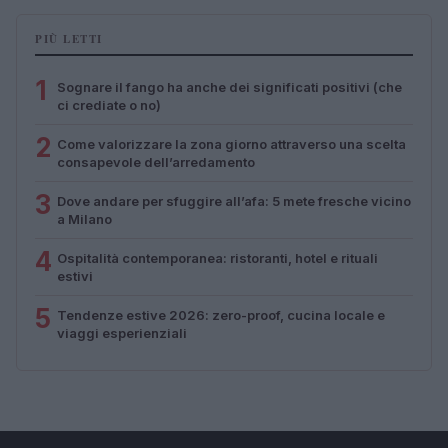
PIÙ LETTI
1
Sognare il fango ha anche dei significati positivi (che
ci crediate o no)
2
Come valorizzare la zona giorno attraverso una scelta
consapevole dell’arredamento
3
Dove andare per sfuggire all’afa: 5 mete fresche vicino
a Milano
4
Ospitalità contemporanea: ristoranti, hotel e rituali
estivi
5
Tendenze estive 2026: zero-proof, cucina locale e
viaggi esperienziali