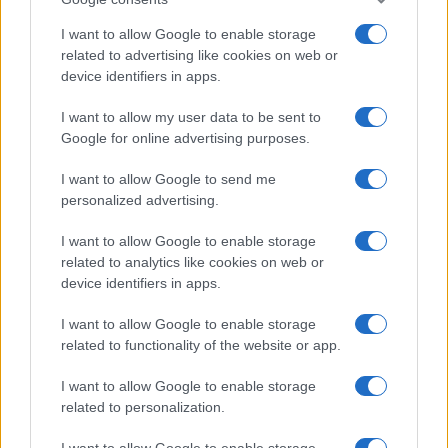
I want to allow Google to enable storage
related to advertising like cookies on web or
device identifiers in apps.
Le nuove Havaianas Kitten Heel debuttano a
Copenhagen: un mix di comfort e stile
I want to allow my user data to be sent to
Matteo Pellegrino · 7 Ago 2026
Google for online advertising purposes.
LIFESTYLE
I want to allow Google to send me
personalized advertising.
I want to allow Google to enable storage
related to analytics like cookies on web or
device identifiers in apps.
I want to allow Google to enable storage
related to functionality of the website or app.
I want to allow Google to enable storage
related to personalization.
Look da ufficio estate 2026: consigli per un